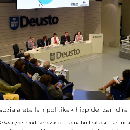
soziala eta lan politikak hizpide izan dira
Adierazpen
moduan ezagutu zena bultzatzeko Jardunal