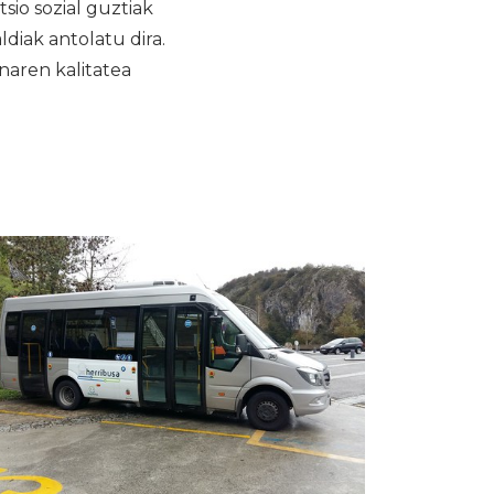
io sozial guztiak
diak antolatu dira.
anaren kalitatea