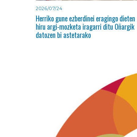
2026/07/24
Herriko gune ezberdinei eragingo dieten
hiru argi-mozketa iragarri ditu Oñargik
datozen bi astetarako