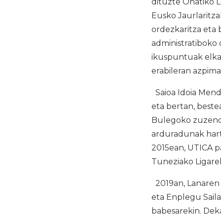
dituzte Oñatiko L
Eusko Jaurlaritza
ordezkaritza eta 
administratiboko 
ikuspuntuak elka
erabileran azpimar
Saioa Idoia Mend
eta bertan, best
Bulegoko zuzenda
arduradunak hart
2015ean, UTICA p
Tuneziako Ligarek
2019an, Lanaren 
eta Enplegu Sail
babesarekin. Dek