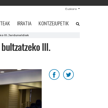
Euskara
STEAK
IRRATIA
KONTZEJUPETIK
o III. Jardunaldiak
bultzatzeko III.