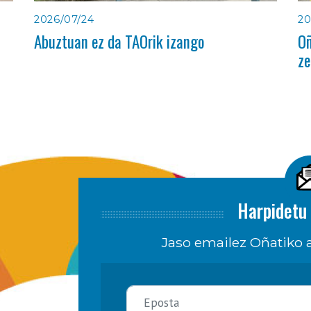
2026/07/24
20
Abuztuan ez da TAOrik izango
Oñ
ze
Harpidetu 
Jaso emailez Oñatiko a