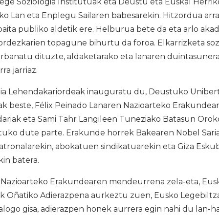
ege Soziologia Institutuak eta Deustu eta Euskal Herrik
ko Lan eta Enplegu Sailaren babesarekin. Hitzordua arrak
baita publiko aldetik ere. Helburua bete da eta arlo akad
ordezkarien topagune bihurtu da foroa. Elkarrizketa soz
rbanatu dituzte, aldaketarako eta lanaren duintasunera
ra jarriaz.
ia Lehendakariordeak inauguratu du, Deustuko Unibert
eak beste, Félix Peinado Lanaren Nazioarteko Erakundea
riak eta Sami Tahr Langileen Tuneziako Batasun Orok
uko dute parte. Erakunde horrek Bakearen Nobel Saria
atronalarekin, abokatuen sindikatuarekin eta Giza Esku
in batera.
Nazioarteko Erakundearen mendeurrena zela-eta, Eusk
ak Oñatiko Adierazpena aurkeztu zuen, Eusko Legebilt
alogo gisa, adierazpen honek aurrera egin nahi du lan