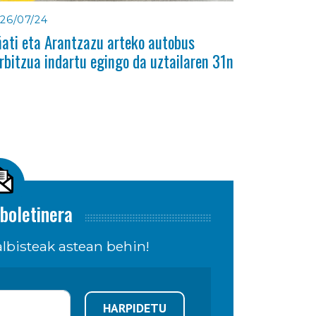
26/07/24
ati eta Arantzazu arteko autobus
rbitzua indartu egingo da uztailaren 31n
boletinera
lbisteak astean behin!
HARPIDETU