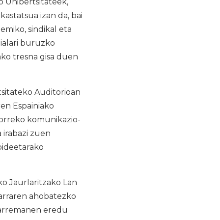
o Unibertsitateek,
astatsua izan da, bai
emiko, sindikal eta
ialari buruzko
ko tresna gisa duen
sitateko Auditorioan
ren Espainiako
orreko komunikazio-
 irabazi zuen
bideetarako
o Jaurlaritzako Lan
zarraren ahobatezko
-harremanen eredu