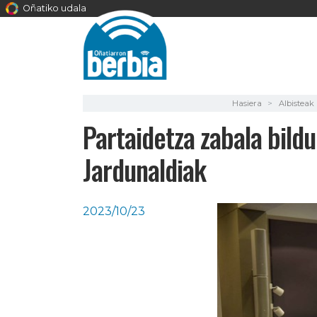
Oñatiko udala
Hasiera
Albisteak
Partaidetza zabala bild
Jardunaldiak
2023/10/23