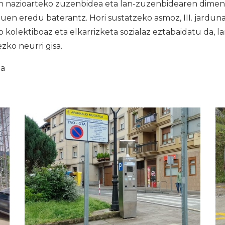
n nazioarteko zuzenbidea eta lan-zuzenbidearen diments
uen eredu baterantz. Hori sustatzeko asmoz, III. jardunal
o kolektiboaz eta elkarrizketa sozialaz eztabaidatu da, l
ko neurri gisa.
ia