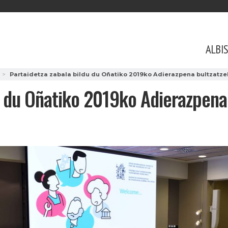
ALBI
Partaidetza zabala bildu du Oñatiko 2019ko Adierazpena bultzatzek
u du Oñatiko 2019ko Adierazpena 