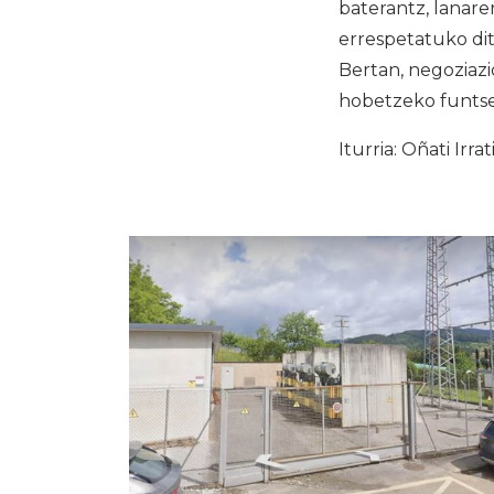
baterantz, lanare
errespetatuko dit
Bertan, negoziazi
hobetzeko funtsez
Iturria: Oñati Irrat