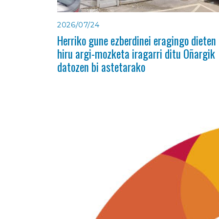
2026/07/24
Herriko gune ezberdinei eragingo dieten
hiru argi-mozketa iragarri ditu Oñargik
datozen bi astetarako