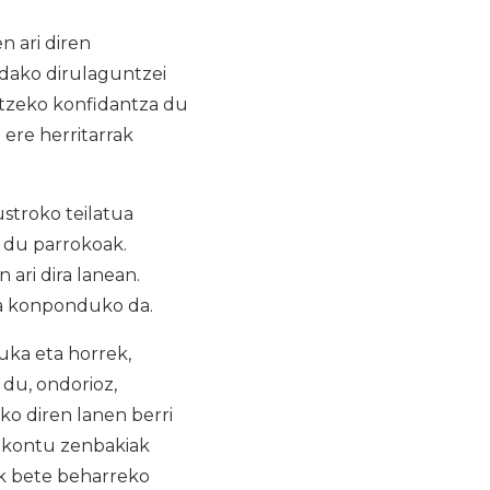
 ari diren
dako dirulaguntzei
etzeko konfidantza du
ere herritarrak
stroko teilatua
 du parrokoak.
 ari dira lanean.
na konponduko da.
uka eta horrek,
 du, ondorioz,
ko diren lanen berri
o kontu zenbakiak
ek bete beharreko