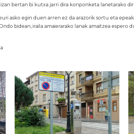
 Elizan bertan bi kutxa jarri dira konponketa lanetarako d
ri asko egin duen arren ez da arazorik sortu eta epeak
. Ondo bidean, iraila amaierarako lanak amaitzea espero 
ia