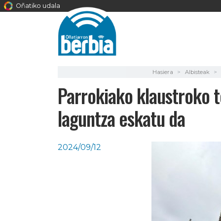
Oñatiko udala
Hasiera
Albisteak
Parrokiako klaustroko t
laguntza eskatu da
2024/09/12