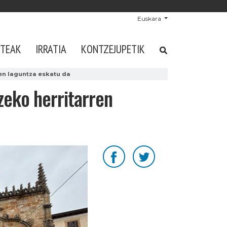
Euskara
STEAK
IRRATIA
KONTZEJUPETIK
ren laguntza eskatu da
zeko herritarren