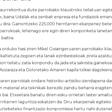
urrekontua dute parrokiako klaustroko teilatuan egiten
, baina Udalak eta zenbait enpresa eta fundaziok eman
tu dira. Gainontzeko 225.000 herritarren ekarpenez bet
parrokoak, lehenago ere egin diren konponketa lanetan 
baitira.
 orduko hasi ziren Mikel Goiaingeruaren parrokiako klau
kaltetuta zegoen eta lanak ezinbestekoak zirela azaldu
on teilatu zatia konpondu da jada eta sakristia gainekoan
 Aozaraza eta Doloretako Amaren kapila txikiei dagokie
ren parrokiak ondare historiko-artistiko izendapena da
en material eta teknikak bereziki zaindu beharra eragiten
bai. Etxeetara banatu diren esku-orrietan laster amaitu
rritarren laguntza eskatzen da. Diru ekarpenak egitek
a urtebeteko finantzazio-konpromisoa hartu nahi duten