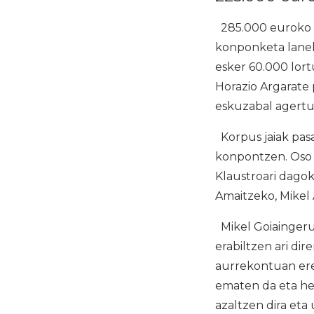
285.000 euroko a
konponketa lanek
esker 60.000 lor
Horazio Argarate 
eskuzabal agertu 
Korpus jaiak pasa
konpontzen. Oso 
Klaustroari dagoki
Amaitzeko, Mikel
Mikel Goiaingerua
erabiltzen ari dir
aurrekontuan ere 
ematen da eta he
azaltzen dira et