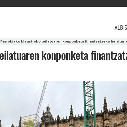
ALBI
Parrokiako klaustroko teilatuaren konponketa finantzatzeko herritar
eilatuaren konponketa finantzat