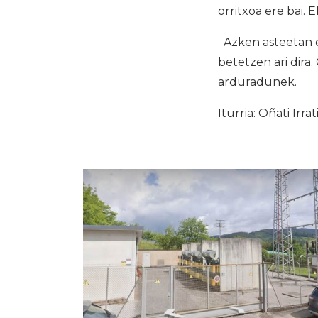
orritxoa ere bai.
Azken asteetan eu
betetzen ari dira
arduradunek.
Iturria: Oñati Irrat