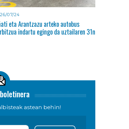
26/07/24
ati eta Arantzazu arteko autobus
rbitzua indartu egingo da uztailaren 31n
boletinera
lbisteak astean behin!