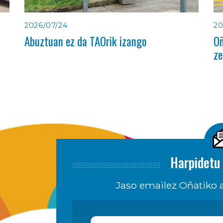
2026/07/24
20
Abuztuan ez da TAOrik izango
Oñ
ze
Harpidetu 
Jaso emailez Oñatiko a