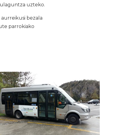
irulaguntza uzteko.
 aurreikusi bezala
dute parrokiako