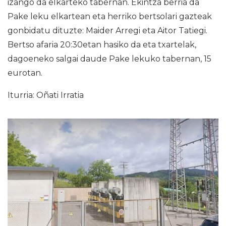
izango da elkarteko tabernan. Ekintza berria da
Pake leku elkartean eta herriko bertsolari gazteak
gonbidatu dituzte: Maider Arregi eta Aitor Tatiegi.
Bertso afaria 20:30etan hasiko da eta txartelak,
dagoeneko salgai daude Pake lekuko tabernan, 15
eurotan.
Iturria: Oñati Irratia