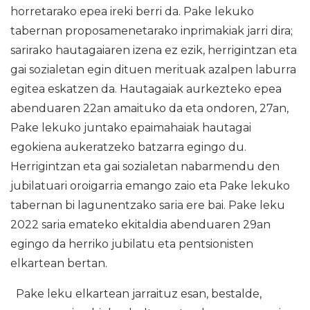
horretarako epea ireki berri da. Pake lekuko
tabernan proposamenetarako inprimakiak jarri dira;
sarirako hautagaiaren izena ez ezik, herrigintzan eta
gai sozialetan egin dituen merituak azalpen laburra
egitea eskatzen da. Hautagaiak aurkezteko epea
abenduaren 22an amaituko da eta ondoren, 27an,
Pake lekuko juntako epaimahaiak hautagai
egokiena aukeratzeko batzarra egingo du.
Herrigintzan eta gai sozialetan nabarmendu den
jubilatuari oroigarria emango zaio eta Pake lekuko
tabernan bi lagunentzako saria ere bai. Pake leku
2022 saria emateko ekitaldia abenduaren 29an
egingo da herriko jubilatu eta pentsionisten
elkartean bertan.
Pake leku elkartean jarraituz esan, bestalde,