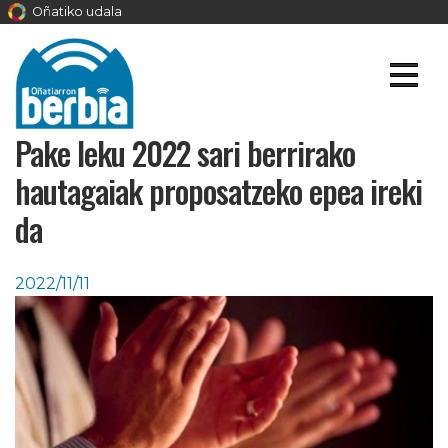
Oñatiko udala
Pake leku 2022 sari berrirako
hautagaiak proposatzeko epea ireki
da
2022/11/11