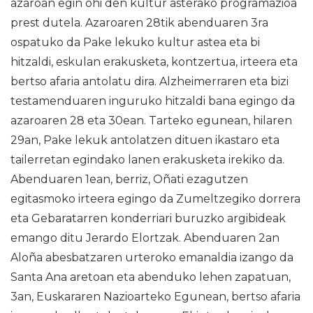
azaroan egin ohi den kultur asterako programazioa
prest dutela. Azaroaren 28tik abenduaren 3ra
ospatuko da Pake lekuko kultur astea eta bi
hitzaldi, eskulan erakusketa, kontzertua, irteera eta
bertso afaria antolatu dira. Alzheimerraren eta bizi
testamenduaren inguruko hitzaldi bana egingo da
azaroaren 28 eta 30ean. Tarteko egunean, hilaren
29an, Pake lekuk antolatzen dituen ikastaro eta
tailerretan egindako lanen erakusketa irekiko da.
Abenduaren 1ean, berriz, Oñati ezagutzen
egitasmoko irteera egingo da Zumeltzegiko dorrera
eta Gebaratarren konderriari buruzko argibideak
emango ditu Jerardo Elortzak. Abenduaren 2an
Aloña abesbatzaren urteroko emanaldia izango da
Santa Ana aretoan eta abenduko lehen zapatuan,
3an, Euskararen Nazioarteko Egunean, bertso afaria