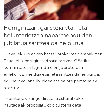
Herrigintzan, gai sozialetan eta
boluntariotzan nabarmendu den
jubilatua saritzea da helburua
Pake lekuko azken batzar orokorrean erabaki zen
Pake leku herrigintzari saria sortzea. Oñatiko
komunitateari lagundu dion jubilatu bati
errekonozimendua egin eta saritzea da helburua,
eguneroko lana, ibilbidea eta balore pertsonalak
aitortuz.
Herritarrak izango dira saria eskuratzeko
hautagaiak proposatuko dituztenak eta