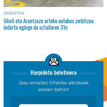
2026/07/24
Oñati eta Arantzazu arteko autobus zerbitzua
indartu egingo da uztailaren 31n
Harpidetu boletinera
Jaso emailez Oñatiko albisteak
astean behin!