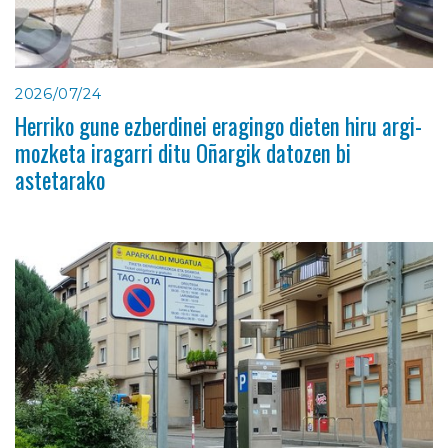
2026/07/24
Herriko gune ezberdinei eragingo dieten hiru argi-
mozketa iragarri ditu Oñargik datozen bi
astetarako