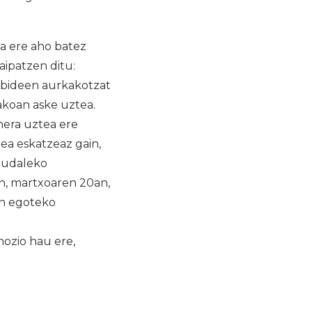
 ere aho batez
aipatzen ditu:
ubideen aurkakotzat
akoan aske uztea.
hera uztea ere
ea eskatzeaz gain,
 udaleko
an, martxoaren 20an,
an egoteko
mozio hau ere,