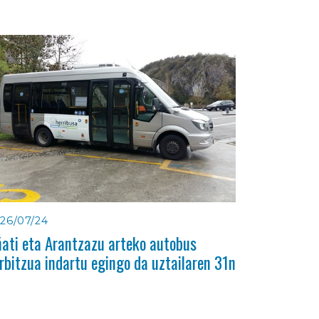
26/07/24
ati eta Arantzazu arteko autobus
rbitzua indartu egingo da uztailaren 31n