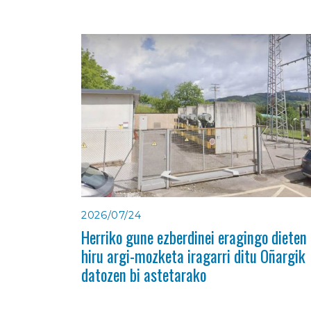
2026/07/24
Herriko gune ezberdinei eragingo dieten
hiru argi-mozketa iragarri ditu Oñargik
datozen bi astetarako