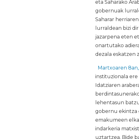
eta Saharako Arab
gobernuak lurral
Saharar herriare
lurraldean bizi d
jazarpena eten et
onartutako adier
dezala eskatzen z
Martxoaren 8an
instituzionala er
Idatziaren araber
berdintasunerako 
lehentasun batzu
gobernu ekintza 
emakumeen elkart
indarkeria matxis
uztartzea. Bide b