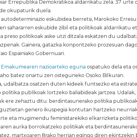
iar Errepublika Demokratikoa aldarrikatu zela. 37 urte 
de okupaturik duela.
n autodeterminazio eskubidea berretsi, Marokoko Erre
iren sahararren eskubide zibil eta politikoak aldarrikatu
a preso politikoak aske utzi ditzala eskatzen du udalba
azpenak. Gainera, gatazka konpontzeko prozesuan dago
aio Espainiako Gobernuari.
, Emakumearen nazioarteko eguna
ospatuko dela eta o
e aho batez onartu zen osteguneko Osoko Bilkuran.
a, udalbatza osatzen duten kideek funtsezko eta estrat
politika publikoak lortzeko baliabideak jartzea. Udalak,
k ere zehaztu ditu: berdintasunerako politika publikoa
guztietan genero ikuspegia kontutan hartzeko neurriak
e eta mugimendu feministarekiko elkarrizketa politiko
taren aurka borrokatzeko politikak eta berdintasunerak
atez, martxoaren 8rako herrian egingo diren ekintzekin 