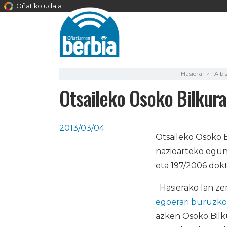
Oñatiko udala
Hasiera
Albi
Otsaileko Osoko Bilkura
2013/03/04
Otsaileko Osoko 
nazioarteko egun
eta 197/2006 dok
Hasierako lan zer
egoerari buruzko 
azken Osoko Bilku