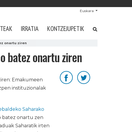
Euskara
STEAK
IRRATIA
KONTZEJUPETIK
z onartu ziren
o batez onartu ziren
 ziren: Emakumeen
pen instituzionalak
baldeko Saharako
 batez onartu zen
aduak Saharatik irten