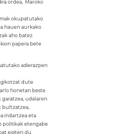
dira ordea, Maroko
sumak okupatutako
 eta hauen aurkako
tzak aho batez
kion papera bete
satutako adierazpen
egikotzat dute
 arlo honetan beste
k garatzea, udalaren
 bultzatzea,
a indartzea eta
o politikak etengabe
bat egiten du