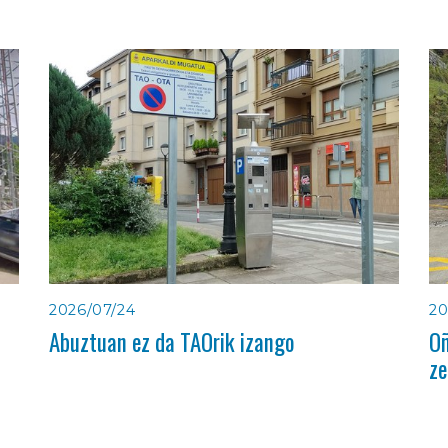
2026/07/24
20
Abuztuan ez da TAOrik izango
Oñ
ze