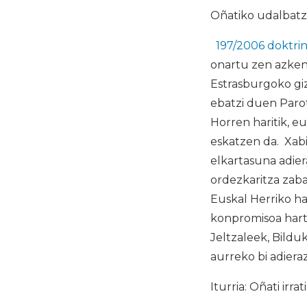
Oñatiko udalbatz
197/2006 doktrin
onartu zen azken 
Estrasburgoko gi
ebatzi duen Parot
Horren haritik, 
eskatzen da. Xabi
elkartasuna adie
ordezkaritza zab
Euskal Herriko ha
konpromisoa hartu
Jeltzaleek, Bildu
aurreko bi adier
Iturria: Oñati irrat