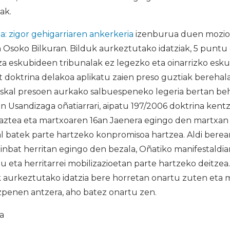
ak.
a: zigor gehigarriaren ankerkeria
izenburua duen mozioa
Osoko Bilkuran. Bilduk aurkeztutako idatziak, 5 puntu 
za eskubideen tribunalak ez legezko eta oinarrizko esk
 doktrina delakoa aplikatu zaien preso guztiak berehal
euskal presoen aurkako salbuespeneko legeria bertan be
n Usandizaga oñatiarrari, aipatu 197/2006 doktrina kentz
raztea eta martxoaren 16an Jaenera egingo den martxan
al batek parte hartzeko konpromisoa hartzea. Aldi bere
inbat herritan egingo den bezala, Oñatiko manifestaldi
 eta herritarrei mobilizazioetan parte hartzeko deitzea.
k aurkeztutako idatzia bere horretan onartu zuten eta 
azpenen antzera, aho batez onartu zen.
ia