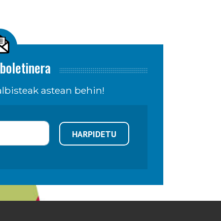
boletinera
lbisteak astean behin!
HARPIDETU