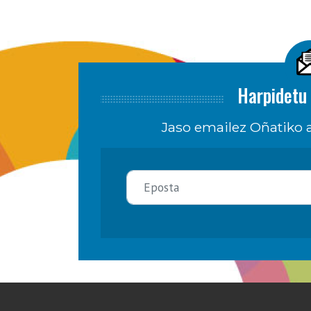
Harpidetu 
Jaso emailez Oñatiko a