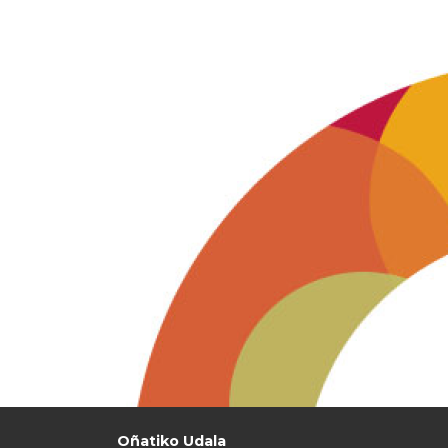
Oñatiko Udala