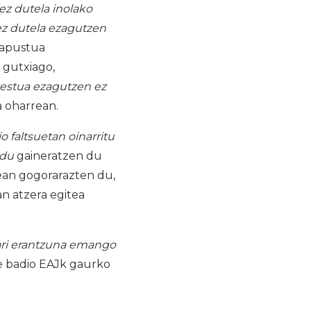
ez dutela inolako
ez dutela ezagutzen
 apustua
 gutxiago,
testua ezagutzen ez
a oharrean.
o faltsuetan oinarritu
ldu
gaineratzen du
rean gogorarazten du,
n atzera egitea
ari erantzuna emango
e badio EAJk gaurko