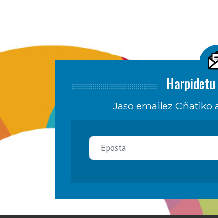
Harpidetu 
Jaso emailez Oñatiko a