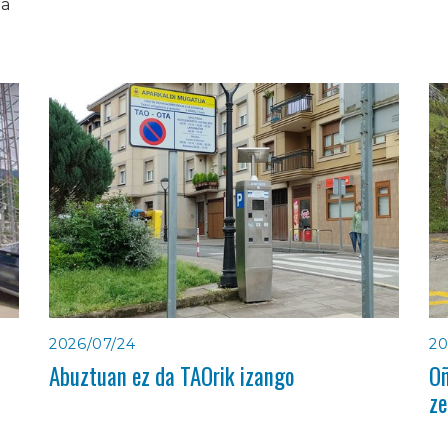
ia
2026/07/24
20
Abuztuan ez da TAOrik izango
Oñ
ze