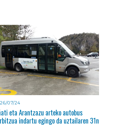
26/07/24
ati eta Arantzazu arteko autobus
rbitzua indartu egingo da uztailaren 31n