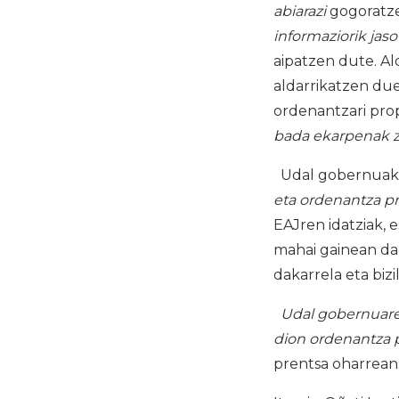
abiarazi
gogoratze
informaziorik jas
aipatzen dute. Al
aldarrikatzen due
ordenantzari pro
bada ekarpenak z
Udal gobernua
eta ordenantza p
EAJren idatziak, 
mahai gainean da
dakarrela eta biz
Udal gobernuare
dion ordenantza 
prentsa oharrean