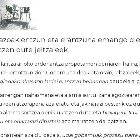
razoak entzun eta erantzuna emango di
tzen dute jeltzaleek
laritza arloko ordenantza proposamen berriaren harira,
ari erantzun zion Gobernu taldeak eta orain, jeltzaleek
gindako akusazio larriei erantzun beharrean
daudela argi
tarrengan nahasmena eta alarma sortu izana egoztearen 
lukeen atzerapena azaleratu eta jakinarazi besterik ez d
ea alarma sortzea denik ukatzen dute eta
bizilagunek be
 eta ohartarazi dituztela
azpimarratzen da idatzian.
oharrean azaldu bezala,
udal gobernuak prozesu parte h