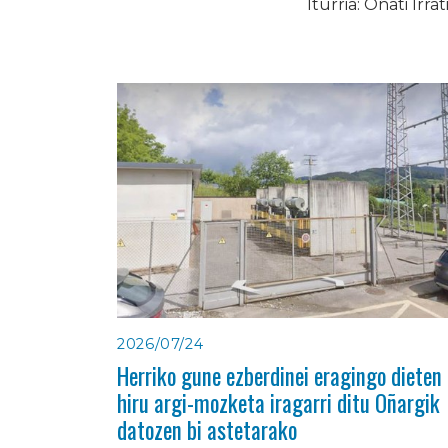
Iturria: Oñati Irrat
2026/07/24
Herriko gune ezberdinei eragingo dieten
hiru argi-mozketa iragarri ditu Oñargik
datozen bi astetarako