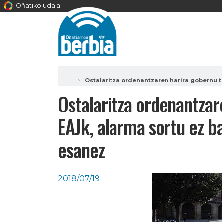
Oñatiko udala
Ostalaritza ordenantzaren harira gobernu t
Ostalaritza ordenantzar
EAJk, alarma sortu ez ba
esanez
2018/07/19