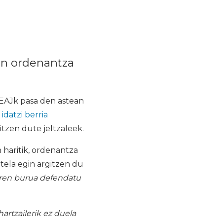
en ordenantza
 EAJk pasa den astean
,
idatzi berria
tzen dute jeltzaleek.
haritik, ordenantza
utela egin argitzen du
ren burua defendatu
artzailerik ez duela