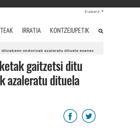
Euskara
STEAK
IRRATIA
KONTZEJUPETIK
ar ditzakeen ondorioak azaleratu dituela esanez
etak gaitzetsi ditu
k azaleratu dituela