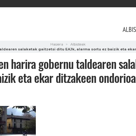
ALBI
Hasiera
Albisteak
aldearen salaketak gaitzetsi ditu EAJk, alarma sortu ez baizik eta ek
en harira gobernu taldearen salak
izik eta ekar ditzakeen ondorioa