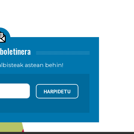
boletinera
lbisteak astean behin!
HARPIDETU