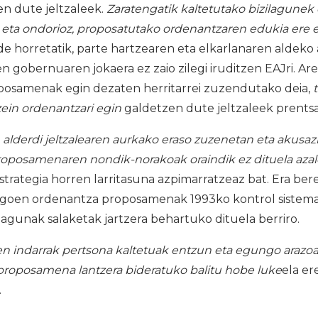
n dute jeltzaleek.
Zaratengatik kaltetutako bizilagunek 
o eta ondorioz, proposatutako ordenantzaren edukia ere 
de horretatik, parte hartzearen eta elkarlanaren aldeko
n gobernuaren jokaera ez zaio zilegi iruditzen EAJri. Are
posamenak egin dezaten herritarrei zuzendutako deia,
ein ordenantzari egin
galdetzen dute jeltzaleek prents
k
alderdi jeltzalearen aurkako eraso zuzenetan eta akusazi
roposamenaren nondik-norakoak oraindik ez dituela aza
estrategia horren larritasuna azpimarratzeaz bat. Era be
goen ordenantza proposamenak 1993ko kontrol sistema
ilagunak salaketak jartzera behartuko dituela berriro.
n indarrak pertsona kaltetuak entzun eta egungo arazo
proposamena lantzera bideratuko balitu hobe luke
ela er
.