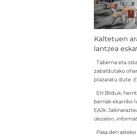
Kaltetuen a
lantzea eska
Taberna eta osta
zabaldutako oharr
plazaratu dute.
E
EH Bilduk, herri
berriak ekarriko 
EAJk. Jakinarazt
dezaten, informatu
Pasa den asteko 