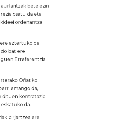
aurlaritzak bete ezin
rezia osatu da eta
 kideei ordenantza
 ere aztertuko da
zio bat ere
eguen Erreferentzia
arterako Oñatiko
berri emango da,
 dituen kontratazio
 eskatuko da.
ak birjartzea ere