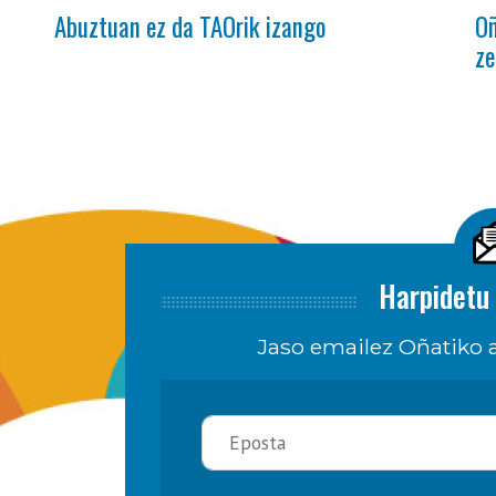
Abuztuan ez da TAOrik izango
Oñ
ze
Harpidetu 
Jaso emailez Oñatiko a