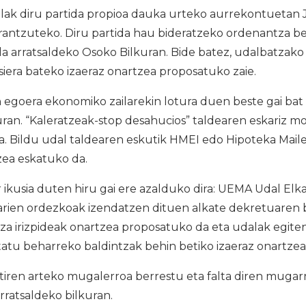
alak diru partida propioa dauka urteko aurrekontuetan J
rantzuteko. Diru partida hau bideratzeko ordenantza be
a arratsaldeko Osoko Bilkuran. Bide batez, udalbatzako
siera bateko izaeraz onartzea proposatuko zaie.
 egoera ekonomiko zailarekin lotura duen beste gai bat
uran. “Kaleratzeak-stop desahucios” taldearen eskariz mo
a. Bildu udal taldearen eskutik HMEI edo Hipoteka Mail
zea eskatuko da.
ikusia duten hiru gai ere azalduko dira: UEMA Udal Elk
rien ordezkoak izendatzen dituen alkate dekretuaren 
a irizpideak onartzea proposatuko da eta udalak egiten
atu beharreko baldintzak behin betiko izaeraz onartzea
ren arteko mugalerroa berrestu eta falta diren mugarri
ratsaldeko bilkuran.