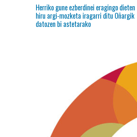
Herriko gune ezberdinei eragingo dieten
hiru argi-mozketa iragarri ditu Oñargik
datozen bi astetarako