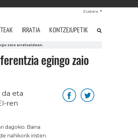
Euskara
STEAK
IRRATIA
KONTZEJUPETIK
ngo zaio arratsaldean.
ferentzia egingo zaio
 da eta
EI-ren
i dagokio. Baina
e nahikorik iristen.