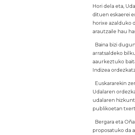
Hori dela eta, Ud
dituen eskaerei e
horixe azalduko d
arautzaile hau ha
Baina bizi dugun
arratsaldeko bilk
aaurkeztuko bait
Indizea ordezkat
Euskararekin zer 
Udalaren ordezka
udalaren hizkuntz
publikoetan txert
Bergara eta Oñati
proposatuko da ar