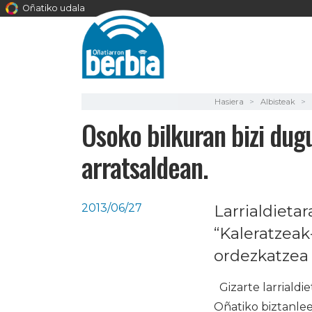
Oñatiko udala
Hasiera
Albisteak
Osoko bilkuran bizi dug
arratsaldean.
2013/06/27
Larrialdieta
“Kaleratzeak
ordezkatzea
Gizarte larrialdi
Oñatiko biztanleen