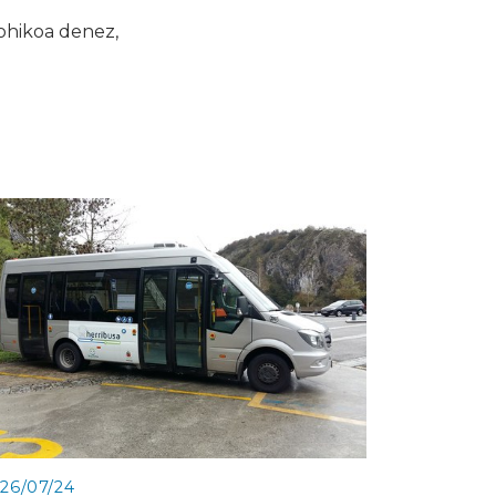
ohikoa denez,
26/07/24