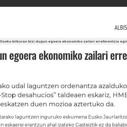
ALBI
Osoko bilkuran bizi dugun egoera ekonomiko zailari erreferentzia egi
un egoera ekonomiko zailari erre
rako udal laguntzen ordenantza azalduko
-Stop desahucios” taldeaen eskariz, HM
 eskatzen duen mozioa aztertuko da.
etarako laguntzen inguruko eskumena Eusko Jaurlaritzar
 eskaerei erantzun ahal izateko Gasteiztik ez da baliabid