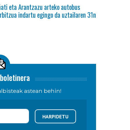
ati eta Arantzazu arteko autobus
rbitzua indartu egingo da uztailaren 31n
boletinera
lbisteak astean behin!
HARPIDETU