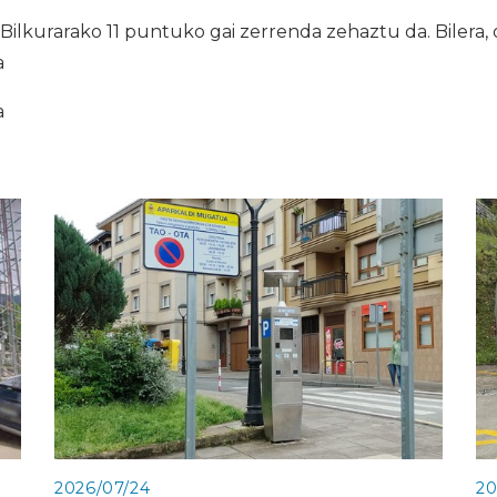
lkurarako 11 puntuko gai zerrenda zehaztu da. Bilera, 
a
a
2026/07/24
20