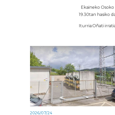
Ekaineko Osoko Bi
19.30tan hasiko d
Iturria:Oñati irrati
2026/07/24