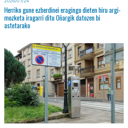
2026/07/24
Herriko gune ezberdinei eragingo dieten hiru argi-
mozketa iragarri ditu Oñargik datozen bi
astetarako