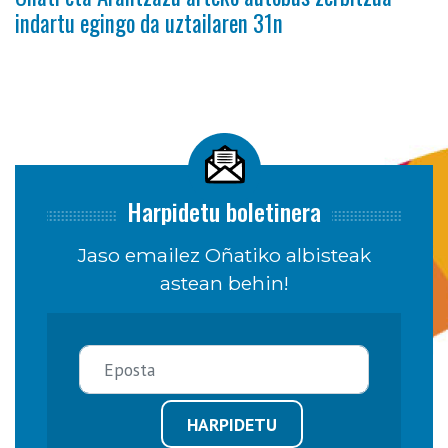
indartu egingo da uztailaren 31n
Harpidetu boletinera
Jaso emailez Oñatiko albisteak
astean behin!
HARPIDETU