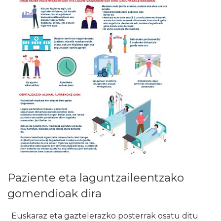
Paziente eta laguntzaileentzako
gomendioak dira
Euskaraz eta gaztelerazko posterrak osatu ditu