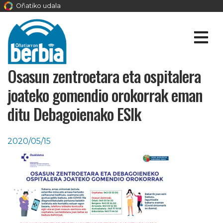
Oñatiko udala
Osasun zentroetara eta ospitalera
joateko gomendio orokorrak eman
ditu Debagoienako ESIk
2020/05/15