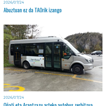
2026/07/24
Abuztuan ez da TAOrik izango
2026/07/24
Oñati eta Arantzazu arteko autobus zerbitzua