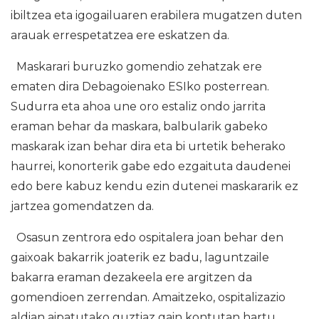
ibiltzea eta igogailuaren erabilera mugatzen duten
arauak errespetatzea ere eskatzen da.
Maskarari buruzko gomendio zehatzak ere
ematen dira Debagoienako ESIko posterrean.
Sudurra eta ahoa une oro estaliz ondo jarrita
eraman behar da maskara, balbularik gabeko
maskarak izan behar dira eta bi urtetik beherako
haurrei, konorterik gabe edo ezgaituta daudenei
edo bere kabuz kendu ezin dutenei maskararik ez
jartzea gomendatzen da.
Osasun zentrora edo ospitalera joan behar den
gaixoak bakarrik joaterik ez badu, laguntzaile
bakarra eraman dezakeela ere argitzen da
gomendioen zerrendan. Amaitzeko, ospitalizazio
aldian aipatutako guztiaz gain kontutan hartu