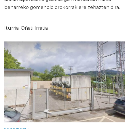
beharreko gomendio orokorrak ere zehazten dira.
Iturria: Oñati Irratia