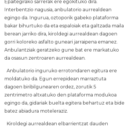
Epaitegirako sarrerak ere egokituko dira.
Interbentzio nagusia, anbulatorio aurrealdean
egingo da. Ingurua, oztoporik gabeko plataforma
bakar bihurtuko da eta espaloiak eta galtzada maila
berean jarriko dira, kiroldegi aurrealdean dagoen
gorri koloreko asfalto guneari jarraipena emanez.
Anbulantziak geratzeko gune bat ere markatuko
da osasun zentroaren aurrealdean.
Anbulatorio inguruko errotondaren egitura ere
moldatuko da. Egun errepidean marraztuta
dagoen biribilgunearen ordez, zorutik 5
zentrimetro altxatuko den plataforma modukoa
egingo da, gidariak buelta egitera behartuz eta bide
batez abiadura moteleraziz.
Kiroldegi aurrealdean elbarrientzat dauden