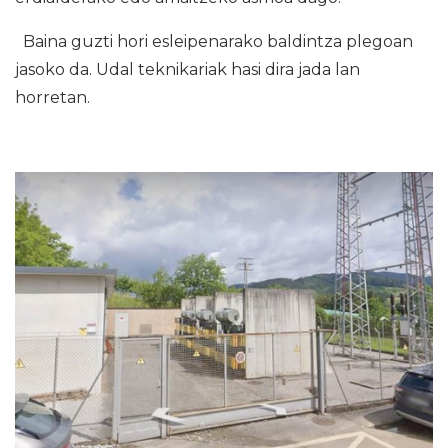
Baina guzti hori esleipenarako baldintza plegoan
jasoko da. Udal teknikariak hasi dira jada lan
horretan.