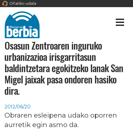
Oñatiko udala
Osasun Zentroaren inguruko
urbanizazioa irisgarritasun
baldintzetara egokitzeko lanak San
Migel jaixak pasa ondoren hasiko
dira.
2012/06/20
Obraren esleipena udako oporren
aurretik egin asmo da.