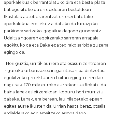
aparkalekuak berrantolatuko dira eta beste plaza
bat egokituko da errepidearen bestaldean.
Ikastolak autobusarentzat erreserbatutako
aparkalekua ere lekuz aldatuko da lurrazpiko
parkinera sartzeko igogailua dagoen gunerantz.
Udaltzaingoaren egoitzarako sarreran arrapala
egokituko da eta Bake epaitegirako sarbide zuzena
egingo da.
Hori guztia, urritik aurrera eta osasun zentroaren
inguruko urbanizazioa irisgarritasun baldintzetara
egokitzeko proiektuaren baitan egingo diren lan
nagusiak. 170 mila euroko aurrekontua finkatu da
baina lanak esleitzerakoan, kopuru hori murriztu
daiteke. Lanak, era berean, lau hilabeteko epean
egitea aurre ikusten da. Urrian hasita beraz, otsaila
erdialderako edo amaitzeko asmoa dago.