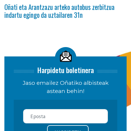
Oñati eta Arantzazu arteko autobus zerbitzua
indartu egingo da uztailaren 31n
Harpidetu boletinera
Jaso emailez Oñatiko albisteak
astean behin!