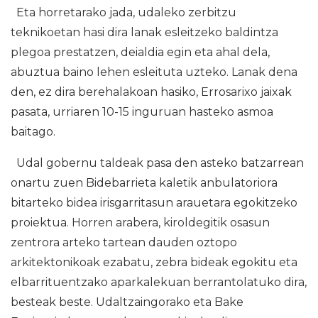
Eta horretarako jada, udaleko zerbitzu
teknikoetan hasi dira lanak esleitzeko baldintza
plegoa prestatzen, deialdia egin eta ahal dela,
abuztua baino lehen esleituta uzteko. Lanak dena
den, ez dira berehalakoan hasiko, Errosarixo jaixak
pasata, urriaren 10-15 inguruan hasteko asmoa
baitago.
Udal gobernu taldeak pasa den asteko batzarrean
onartu zuen Bidebarrieta kaletik anbulatoriora
bitarteko bidea irisgarritasun arauetara egokitzeko
proiektua. Horren arabera, kiroldegitik osasun
zentrora arteko tartean dauden oztopo
arkitektonikoak ezabatu, zebra bideak egokitu eta
elbarrituentzako aparkalekuan berrantolatuko dira,
besteak beste. Udaltzaingorako eta Bake