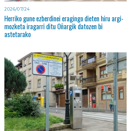
2026/07/24
Herriko gune ezberdinei eragingo dieten hiru argi-
mozketa iragarri ditu Oñargik datozen bi
astetarako