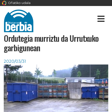
Oñatiko udala
Ordutegia murriztu da Urrutxuko
garbigunean
2020/03/31