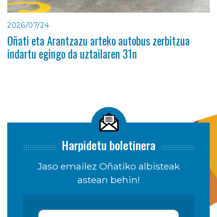
2026/07/24
Oñati eta Arantzazu arteko autobus zerbitzua
indartu egingo da uztailaren 31n
Harpidetu boletinera
Jaso emailez Oñatiko albisteak
astean behin!