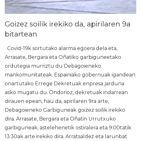
Goizez soilik irekiko da, apirilaren 9a
bitartean
Covid-19k sortutako alarma egoera dela eta,
Arrasate, Bergara eta Oñatiko garbiguneetako
ordutegia murriztu du Debagoieneko
mankomunitateak. Espainiako gobernuak igandean
onartutako Errege Dekretuak enpresa jarduna
asko mugatu du. Ondorioz, dekretuak indarrean
dirauen epean, hau da, apirilaren 9ra arte,
Debagoieneko Garbiguneak goizez soilik irekiko
dira. Arrasate, Bergara eta Oñatin Urrutxuko
garbiguneak, astelehenetik ostiralera eta 9:00tatik
13:30ak arte irekiko dira. Arratsaldez eta larunbat