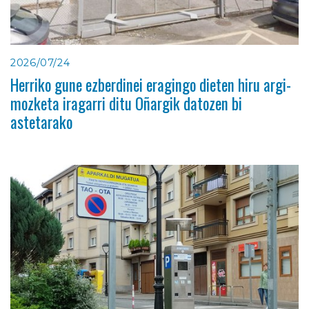
2026/07/24
Herriko gune ezberdinei eragingo dieten hiru argi-
mozketa iragarri ditu Oñargik datozen bi
astetarako