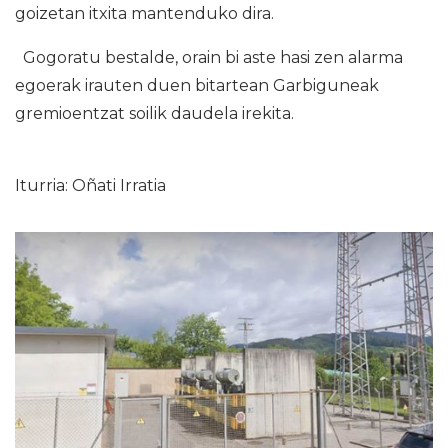
goizetan itxita mantenduko dira.
Gogoratu bestalde, orain bi aste hasi zen alarma
egoerak irauten duen bitartean Garbiguneak
gremioentzat soilik daudela irekita.
Iturria: Oñati Irratia