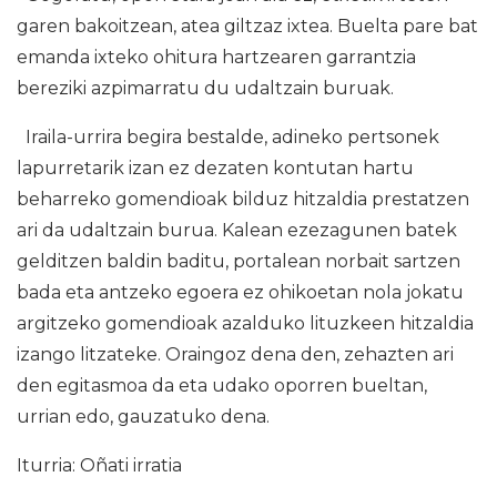
garen bakoitzean, atea giltzaz ixtea. Buelta pare bat
emanda ixteko ohitura hartzearen garrantzia
bereziki azpimarratu du udaltzain buruak.
Iraila-urrira begira bestalde, adineko pertsonek
lapurretarik izan ez dezaten kontutan hartu
beharreko gomendioak bilduz hitzaldia prestatzen
ari da udaltzain burua. Kalean ezezagunen batek
gelditzen baldin baditu, portalean norbait sartzen
bada eta antzeko egoera ez ohikoetan nola jokatu
argitzeko gomendioak azalduko lituzkeen hitzaldia
izango litzateke. Oraingoz dena den, zehazten ari
den egitasmoa da eta udako oporren bueltan,
urrian edo, gauzatuko dena.
Iturria: Oñati irratia