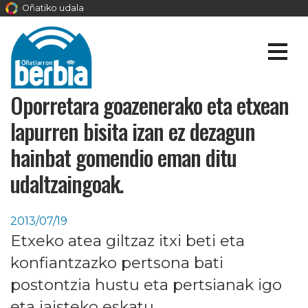
Oñatiko udala
Oporretara goazenerako eta etxean
lapurren bisita izan ez dezagun
hainbat gomendio eman ditu
udaltzaingoak.
2013/07/19
Etxeko atea giltzaz itxi beti eta
konfiantzazko pertsona bati
postontzia hustu eta pertsianak igo
eta jaisteko eskatu.