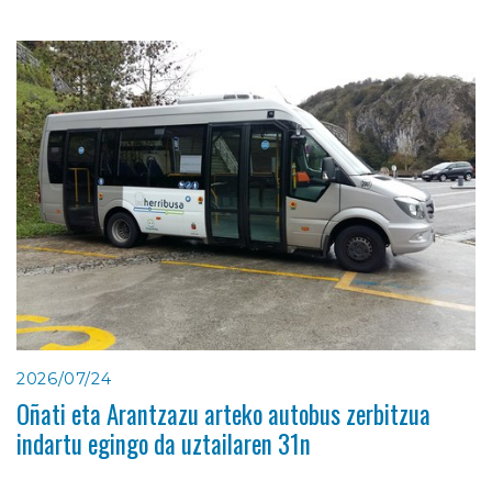
2026/07/24
Oñati eta Arantzazu arteko autobus zerbitzua
indartu egingo da uztailaren 31n