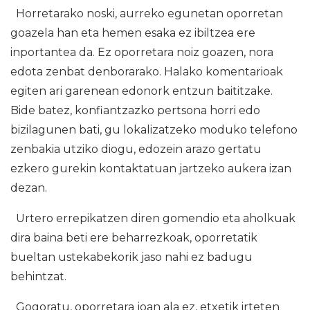
Horretarako noski, aurreko egunetan oporretan
goazela han eta hemen esaka ez ibiltzea ere
inportantea da. Ez oporretara noiz goazen, nora
edota zenbat denborarako. Halako komentarioak
egiten ari garenean edonork entzun baititzake.
Bide batez, konfiantzazko pertsona horri edo
bizilagunen bati, gu lokalizatzeko moduko telefono
zenbakia utziko diogu, edozein arazo gertatu
ezkero gurekin kontaktatuan jartzeko aukera izan
dezan.
Urtero errepikatzen diren gomendio eta aholkuak
dira baina beti ere beharrezkoak, oporretatik
bueltan ustekabekorik jaso nahi ez badugu
behintzat.
Gogoratu, oporretara joan ala ez, etxetik irteten