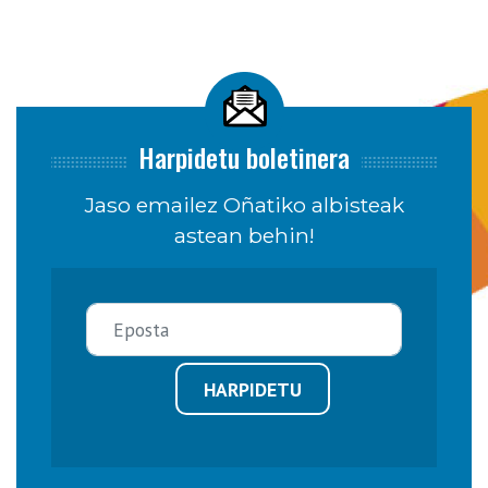
Harpidetu boletinera
Jaso emailez Oñatiko albisteak
astean behin!
HARPIDETU