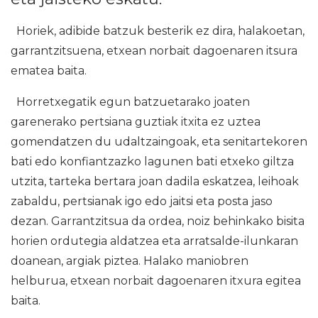
Horiek, adibide batzuk besterik ez dira, halakoetan,
garrantzitsuena, etxean norbait dagoenaren itsura
ematea baita.
Horretxegatik egun batzuetarako joaten
garenerako pertsiana guztiak itxita ez uztea
gomendatzen du udaltzaingoak, eta senitartekoren
bati edo konfiantzazko lagunen bati etxeko giltza
utzita, tarteka bertara joan dadila eskatzea, leihoak
zabaldu, pertsianak igo edo jaitsi eta posta jaso
dezan. Garrantzitsua da ordea, noiz behinkako bisita
horien ordutegia aldatzea eta arratsalde-ilunkaran
doanean, argiak piztea. Halako maniobren
helburua, etxean norbait dagoenaren itxura egitea
baita.