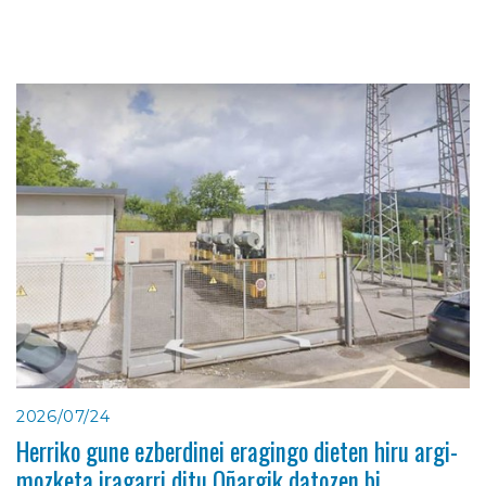
2026/07/24
Herriko gune ezberdinei eragingo dieten hiru argi-
mozketa iragarri ditu Oñargik datozen bi