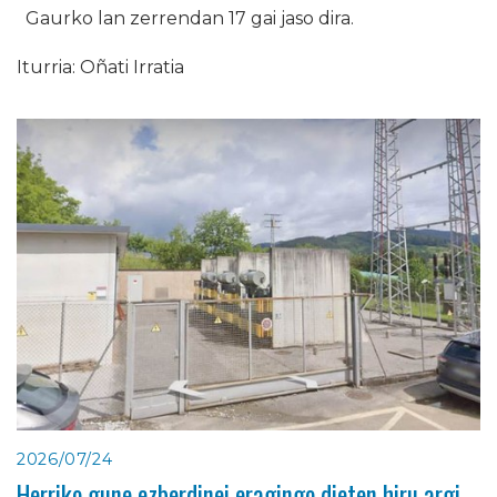
Gaurko lan zerrendan 17 gai jaso dira.
Iturria: Oñati Irratia
2026/07/24
Herriko gune ezberdinei eragingo dieten hiru argi-