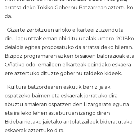
arratsaldeko Tokiko Gobernu Batzarrean aztertuko
da.
Gizarte zerbitzuen arloko elkarteei zuzenduta
diru laguntzak eman ohi ditu udalak urtero. 2018ko
deialdia egitea proposatuko da arratsaldeko bileran.
Bizipoz programaren azken bi saioen balorazioak eta
Oñatiko odol emaileen elkarteak egindako eskaera
ere aztertuko dituzte gobernu taldeko kideek.
Kultura batzordearen eskutik berriz, jaiak
ospatzeko baimen eta eskaerak jorratuko dira:
abuztu amaieran ospatzen den Lizargarate eguna
eta iraileko lehen asteburuan izango diren
Bidebarrietako jaietako antolatzaileek bideratutako
eskaerak aztertuko dira.