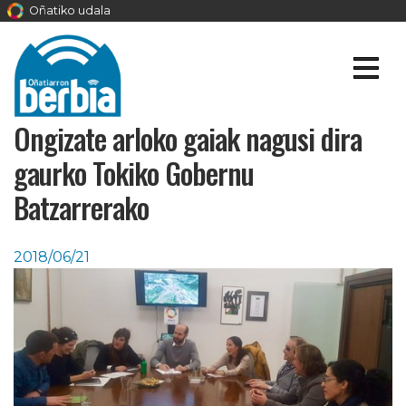
Oñatiko udala
Ongizate arloko gaiak nagusi dira
gaurko Tokiko Gobernu
Batzarrerako
2018/06/21