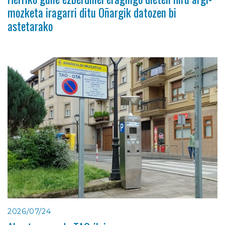
mozketa iragarri ditu Oñargik datozen bi
astetarako
2026/07/24