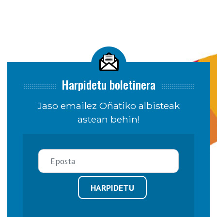
Harpidetu boletinera
Jaso emailez Oñatiko albisteak
astean behin!
HARPIDETU