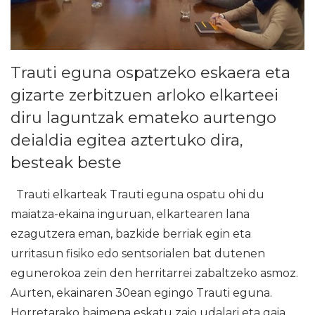
Trauti eguna ospatzeko eskaera eta
gizarte zerbitzuen arloko elkarteei
diru laguntzak emateko aurtengo
deialdia egitea aztertuko dira,
besteak beste
Trauti elkarteak Trauti eguna ospatu ohi du
maiatza-ekaina inguruan, elkartearen lana
ezagutzera eman, bazkide berriak egin eta
urritasun fisiko edo sentsorialen bat dutenen
egunerokoa zein den herritarrei zabaltzeko asmoz.
Aurten, ekainaren 30ean egingo Trauti eguna.
Horretarako baimena eskatu zaio udalari eta gaia,