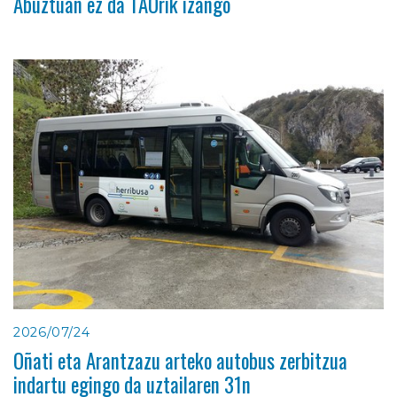
Abuztuan ez da TAOrik izango
2026/07/24
Oñati eta Arantzazu arteko autobus zerbitzua
indartu egingo da uztailaren 31n