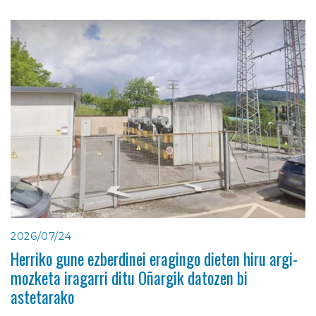
2026/07/24
Herriko gune ezberdinei eragingo dieten hiru argi-
mozketa iragarri ditu Oñargik datozen bi
astetarako