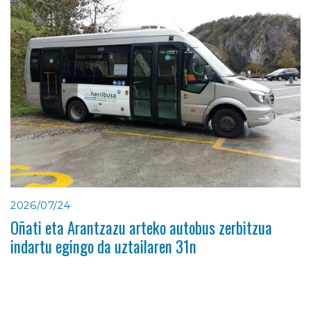
2026/07/24
Oñati eta Arantzazu arteko autobus zerbitzua
indartu egingo da uztailaren 31n