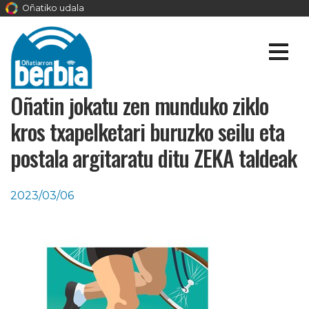
Oñatiko udala
Oñatin jokatu zen munduko ziklo
kros txapelketari buruzko seilu eta
postala argitaratu ditu ZEKA taldeak
2023/03/06