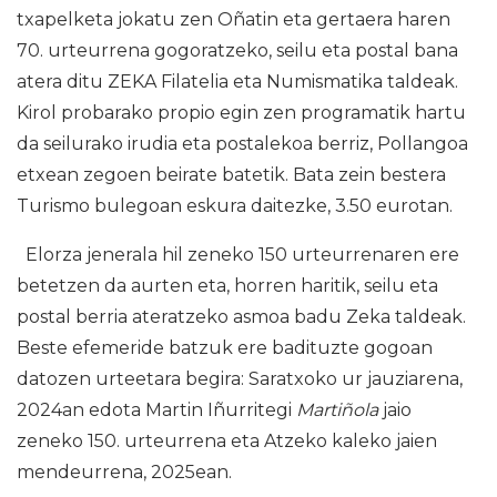
txapelketa jokatu zen Oñatin eta gertaera haren
70. urteurrena gogoratzeko, seilu eta postal bana
atera ditu ZEKA Filatelia eta Numismatika taldeak.
Kirol probarako propio egin zen programatik hartu
da seilurako irudia eta postalekoa berriz, Pollangoa
etxean zegoen beirate batetik. Bata zein bestera
Turismo bulegoan eskura daitezke, 3.50 eurotan.
Elorza jenerala hil zeneko 150 urteurrenaren ere
betetzen da aurten eta, horren haritik, seilu eta
postal berria ateratzeko asmoa badu Zeka taldeak.
Beste efemeride batzuk ere badituzte gogoan
datozen urteetara begira: Saratxoko ur jauziarena,
2024an edota Martin Iñurritegi
Martiñola
jaio
zeneko 150. urteurrena eta Atzeko kaleko jaien
mendeurrena, 2025ean.