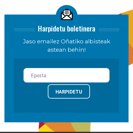
Harpidetu boletinera
Jaso emailez Oñatiko albisteak
astean behin!
HARPIDETU