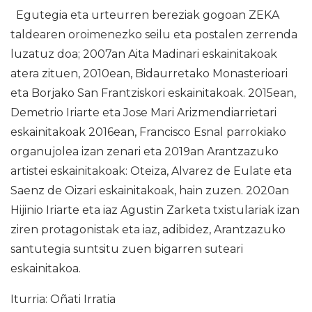
Egutegia eta urteurren bereziak gogoan ZEKA
taldearen oroimenezko seilu eta postalen zerrenda
luzatuz doa; 2007an Aita Madinari eskainitakoak
atera zituen, 2010ean, Bidaurretako Monasterioari
eta Borjako San Frantziskori eskainitakoak. 2015ean,
Demetrio Iriarte eta Jose Mari Arizmendiarrietari
eskainitakoak 2016ean, Francisco Esnal parrokiako
organujolea izan zenari eta 2019an Arantzazuko
artistei eskainitakoak: Oteiza, Alvarez de Eulate eta
Saenz de Oizari eskainitakoak, hain zuzen. 2020an
Hijinio Iriarte eta iaz Agustin Zarketa txistulariak izan
ziren protagonistak eta iaz, adibidez, Arantzazuko
santutegia suntsitu zuen bigarren suteari
eskainitakoa.
Iturria: Oñati Irratia