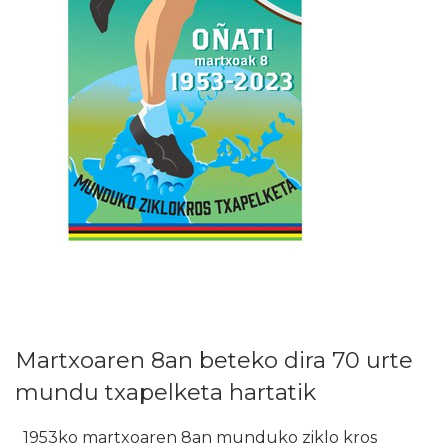
Martxoaren 8an beteko dira 70 urte
mundu txapelketa hartatik
1953ko martxoaren 8an munduko ziklo kros