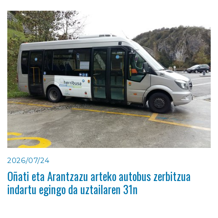
2026/07/24
Oñati eta Arantzazu arteko autobus zerbitzua
indartu egingo da uztailaren 31n