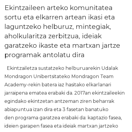
Ekintzaileen arteko komunitatea
sortu eta elkarren artean ikasi eta
laguntzeko helburuz, mintegiak,
aholkularitza zerbitzua, ideiak
garatzeko ikaste eta martxan jartze
programak antolatu dira
Ekintzailetza sustatzeko helburuarekin Udalak
Mondragon Unibertsitateko Mondragon Team
Academy-rekin batera iaz hasitako elkarlanari
jarraipena ematea erabaki da. 2017an ekintzaileekin
egindako ekintzetan antzeman ziren beharrak
abiapuntua izan dira eta 3 fasetan banatuko
den programa garatzea erabaki da: kaptazio fasea,
ideien garapen fasea eta ideiak martxan jartzeko