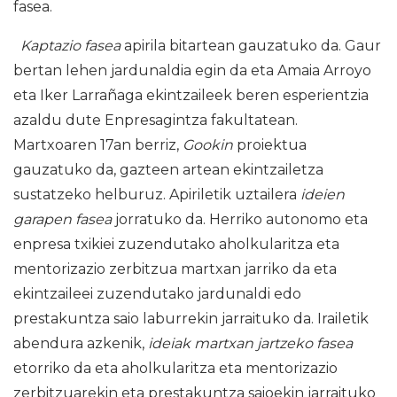
fasea.
Kaptazio fasea
apirila bitartean gauzatuko da. Gaur
bertan lehen jardunaldia egin da eta Amaia Arroyo
eta Iker Larrañaga ekintzaileek beren esperientzia
azaldu dute Enpresagintza fakultatean.
Martxoaren 17an berriz,
Gookin
proiektua
gauzatuko da, gazteen artean ekintzailetza
sustatzeko helburuz. Apiriletik uztailera
ideien
garapen fasea
jorratuko da. Herriko autonomo eta
enpresa txikiei zuzendutako aholkularitza eta
mentorizazio zerbitzua martxan jarriko da eta
ekintzaileei zuzendutako jardunaldi edo
prestakuntza saio laburrekin jarraituko da. Irailetik
abendura azkenik,
ideiak martxan jartzeko fasea
etorriko da eta aholkularitza eta mentorizazio
zerbitzuarekin eta prestakuntza saioekin jarraituko