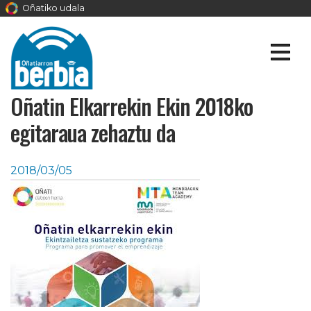
Oñatiko udala
Oñatin Elkarrekin Ekin 2018ko
egitaraua zehaztu da
2018/03/05