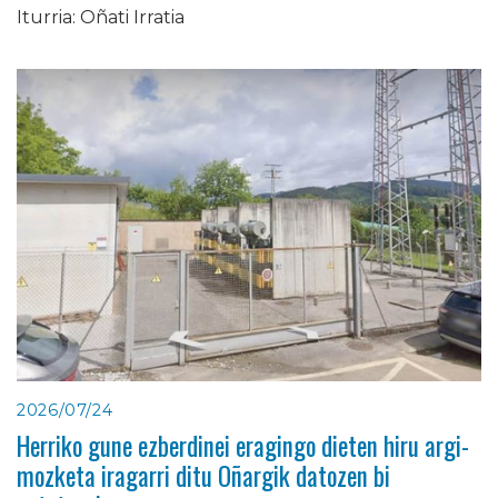
Iturria: Oñati Irratia
2026/07/24
Herriko gune ezberdinei eragingo dieten hiru argi-
mozketa iragarri ditu Oñargik datozen bi