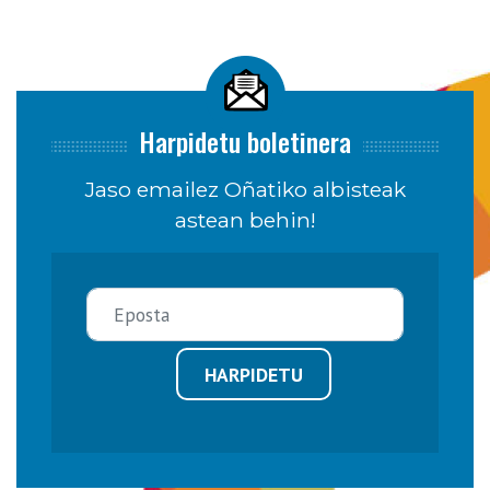
Harpidetu boletinera
Jaso emailez Oñatiko albisteak
astean behin!
HARPIDETU