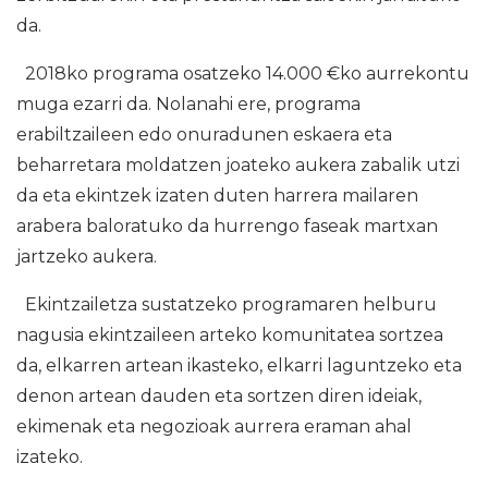
da.
2018ko programa osatzeko 14.000 €ko aurrekontu
muga ezarri da. Nolanahi ere, programa
erabiltzaileen edo onuradunen eskaera eta
beharretara moldatzen joateko aukera zabalik utzi
da eta ekintzek izaten duten harrera mailaren
arabera baloratuko da hurrengo faseak martxan
jartzeko aukera.
Ekintzailetza sustatzeko programaren helburu
nagusia ekintzaileen arteko komunitatea sortzea
da, elkarren artean ikasteko, elkarri laguntzeko eta
denon artean dauden eta sortzen diren ideiak,
ekimenak eta negozioak aurrera eraman ahal
izateko.