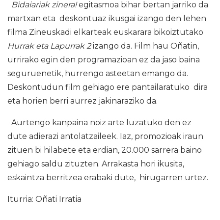
Bidaiariak zinera!
egitasmoa bihar bertan jarriko da
martxan eta deskontuaz ikusgai izango den lehen
filma Zineuskadi elkarteak euskarara bikoiztutako
Hurrak eta Lapurrak 2
izango da. Film hau Oñatin,
urrirako egin den programazioan ez da jaso baina
seguruenetik, hurrengo asteetan emango da.
Deskontudun film gehiago ere pantailaratuko dira
eta horien berri aurrez jakinaraziko da.
Aurtengo kanpaina noiz arte luzatuko den ez
dute adierazi antolatzaileek. Iaz, promozioak iraun
zituen bi hilabete eta erdian, 20.000 sarrera baino
gehiago saldu zituzten. Arrakasta hori ikusita,
eskaintza berritzea erabaki dute, hirugarren urtez.
Iturria: Oñati Irratia