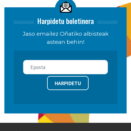
Harpidetu boletinera
Jaso emailez Oñatiko albisteak
astean behin!
HARPIDETU