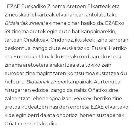
EZAE Euskadiko Zinema Aretoen Elkarteak eta
Zineuskadi elkarteak elkarlanean antolatutako
Bidaiariak zinera!
ekimena bihar hasiko da. EZAEko
59 zinema aretok egin dute bat kanpainarekin,
tartean Oñatikoak. Ondorioz, ikusleek zine sarreran
deskontua izango dute euskarazko, Euskal Herriko
eta Europako filmak ikusterako orduan. Ikusleak
zinema aretoetara erakartzea eta tokiko zein
europar zinemagintzaren kontsumoa sustatzea du
helburu
Bidaiariak zinera!
kanpainak. Aurtengoa
hirugarren edizioa izango da nahiz Oñatiko zine
zaleentzat lehenengoa izan.
Hirutek
, herriko zine
aretoa kudeatzen hasi den enpresa EZAE elkarteko
kide egin berri da eta ondorioz, honen sustapenak
Oñatira ere iritsiko dira.