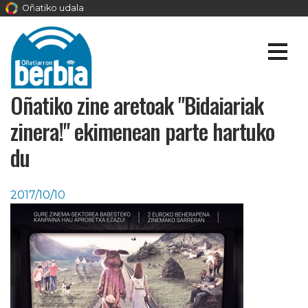
Oñatiko udala
Oñatiko zine aretoak "Bidaiariak
zinera!" ekimenean parte hartuko
du
2017/10/10