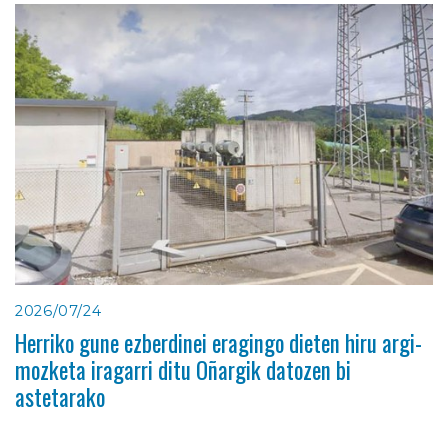
2026/07/24
Herriko gune ezberdinei eragingo dieten hiru argi-
mozketa iragarri ditu Oñargik datozen bi
astetarako