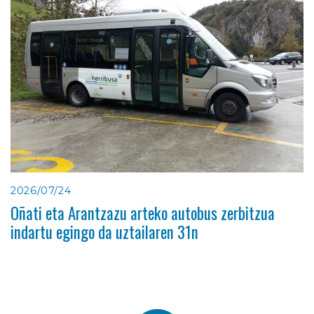
2026/07/24
Oñati eta Arantzazu arteko autobus zerbitzua
indartu egingo da uztailaren 31n