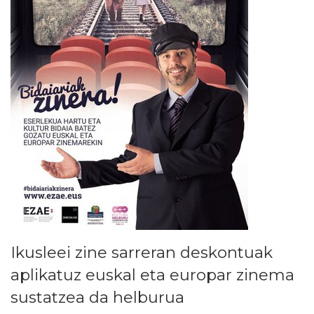
Ikusleei zine sarreran deskontuak
aplikatuz euskal eta europar zinema
sustatzea da helburua