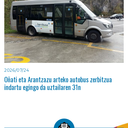
2026/07/24
Oñati eta Arantzazu arteko autobus zerbitzua
indartu egingo da uztailaren 31n