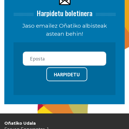
Harpidetu boletinera
Jaso emailez Oñatiko albisteak
astean behin!
HARPIDETU
Oñatiko Udala