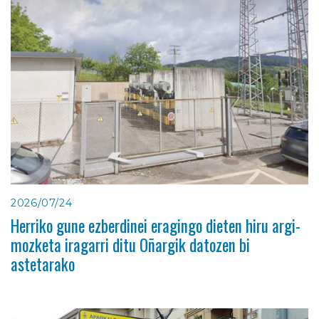
2026/07/24
Herriko gune ezberdinei eragingo dieten hiru argi-
mozketa iragarri ditu Oñargik datozen bi
astetarako