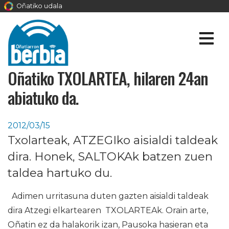
Oñatiko udala
Oñatiko TXOLARTEA, hilaren 24an
abiatuko da.
2012/03/15
Txolarteak, ATZEGIko aisialdi taldeak
dira. Honek, SALTOKAk batzen zuen
taldea hartuko du.
Adimen urritasuna duten gazten aisialdi taldeak
dira Atzegi elkartearen TXOLARTEAk. Orain arte,
Oñatin ez da halakorik izan, Pausoka hasieran eta