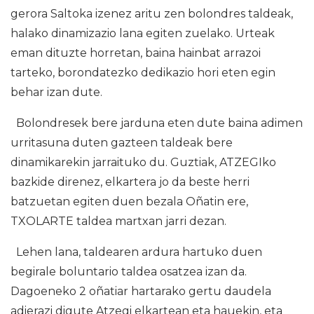
gerora Saltoka izenez aritu zen bolondres taldeak,
halako dinamizazio lana egiten zuelako. Urteak
eman dituzte horretan, baina hainbat arrazoi
tarteko, borondatezko dedikazio hori eten egin
behar izan dute.
Bolondresek bere jarduna eten dute baina adimen
urritasuna duten gazteen taldeak bere
dinamikarekin jarraituko du. Guztiak, ATZEGIko
bazkide direnez, elkartera jo da beste herri
batzuetan egiten duen bezala Oñatin ere,
TXOLARTE taldea martxan jarri dezan.
Lehen lana, taldearen ardura hartuko duen
begirale boluntario taldea osatzea izan da.
Dagoeneko 2 oñatiar hartarako gertu daudela
adierazi digute Atzegi elkartean eta hauekin, eta