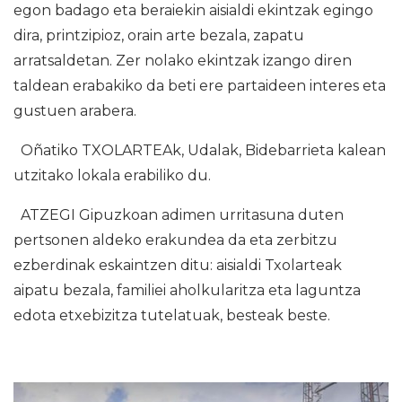
egon badago eta beraiekin aisialdi ekintzak egingo
dira, printzipioz, orain arte bezala, zapatu
arratsaldetan. Zer nolako ekintzak izango diren
taldean erabakiko da beti ere partaideen interes eta
gustuen arabera.
Oñatiko TXOLARTEAk, Udalak, Bidebarrieta kalean
utzitako lokala erabiliko du.
ATZEGI Gipuzkoan adimen urritasuna duten
pertsonen aldeko erakundea da eta zerbitzu
ezberdinak eskaintzen ditu: aisialdi Txolarteak
aipatu bezala, familiei aholkularitza eta laguntza
edota etxebizitza tutelatuak, besteak beste.