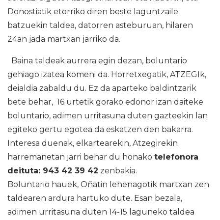
Donostiatik etorriko diren beste laguntzaile
batzuekin taldea, datorren asteburuan, hilaren
24an jada martxan jarriko da.
Baina taldeak aurrera egin dezan, boluntario
gehiago izatea komeni da. Horretxegatik, ATZEGIk,
deialdia zabaldu du. Ez da aparteko baldintzarik
bete behar, 16 urtetik gorako edonor izan daiteke
boluntario, adimen urritasuna duten gazteekin lan
egiteko gertu egotea da eskatzen den bakarra.
Interesa duenak, elkartearekin, Atzegirekin
harremanetan jarri behar du honako
telefonora
deituta: 943 42 39 42
zenbakia.
Boluntario hauek, Oñatin lehenagotik martxan zen
taldearen ardura hartuko dute. Esan bezala,
adimen urritasuna duten 14-15 laguneko taldea