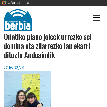
Oñatiko udala
Oñatiko piano joleek urrezko sei
domina eta zilarrezko lau ekarri
dituzte Andoaindik
2016/02/24