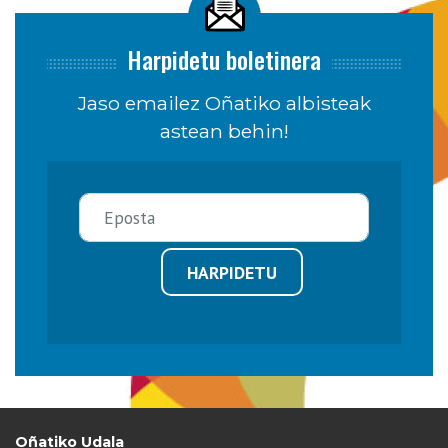
Harpidetu boletinera
Jaso emailez Oñatiko albisteak
astean behin!
HARPIDETU
Oñatiko Udala