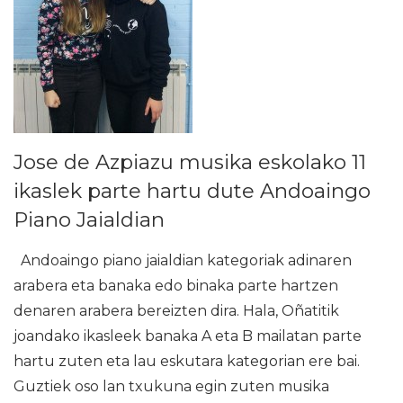
Jose de Azpiazu musika eskolako 11
ikaslek parte hartu dute Andoaingo
Piano Jaialdian
Andoaingo piano jaialdian kategoriak adinaren
arabera eta banaka edo binaka parte hartzen
denaren arabera bereizten dira. Hala, Oñatitik
joandako ikasleek banaka A eta B mailatan parte
hartu zuten eta lau eskutara kategorian ere bai.
Guztiek oso lan txukuna egin zuten musika