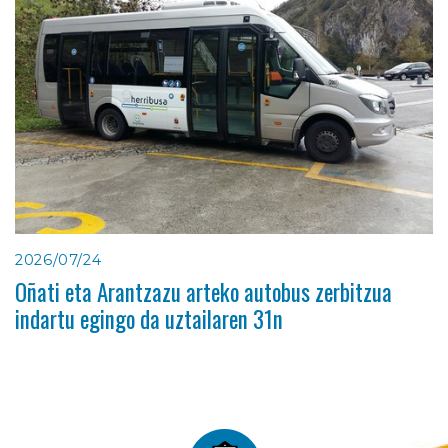
2026/07/24
Oñati eta Arantzazu arteko autobus zerbitzua
indartu egingo da uztailaren 31n