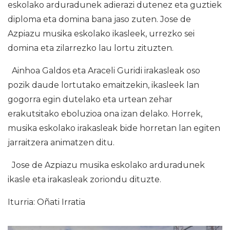
eskolako arduradunek adierazi dutenez eta guztiek
diploma eta domina bana jaso zuten. Jose de
Azpiazu musika eskolako ikasleek, urrezko sei
domina eta zilarrezko lau lortu zituzten.
Ainhoa Galdos eta Araceli Guridi irakasleak oso
pozik daude lortutako emaitzekin, ikasleek lan
gogorra egin dutelako eta urtean zehar
erakutsitako eboluzioa ona izan delako. Horrek,
musika eskolako irakasleak bide horretan lan egiten
jarraitzera animatzen ditu.
Jose de Azpiazu musika eskolako arduradunek
ikasle eta irakasleak zoriondu dituzte.
Iturria: Oñati Irratia