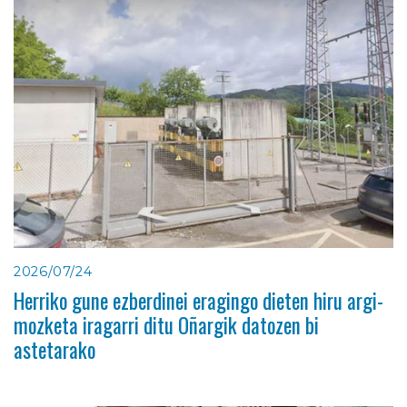
2026/07/24
Herriko gune ezberdinei eragingo dieten hiru argi-
mozketa iragarri ditu Oñargik datozen bi
astetarako