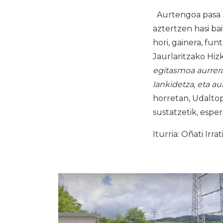
Aurtengoa pasa d
aztertzen hasi ba
hori, gainera, fu
Jaurlaritzako Hiz
egitasmoa aurrera
lankidetza, eta a
horretan, Udaltop
sustatzetik, esper
Iturria: Oñati Irrat