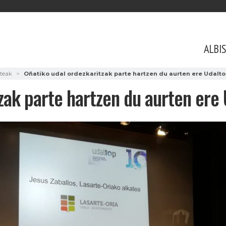
ALBI
steak
Oñatiko udal ordezkaritzak parte hartzen du aurten ere Udalt
zak parte hartzen du aurten ere