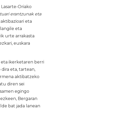
 Lasarte-Oriako
uari erantzunak eta
aktibazioari eta
langile eta
rik urte arrakasta
ezkari, euskara
eta ikerketaren berri
dira eta, tartean,
ermena aktibatzeko
tu diren sei
osamen egingo
itezkeen, Bergaran
lde bat jada lanean