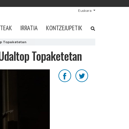
Euskara
STEAK
IRRATIA
KONTZEJUPETIK
op Topaketetan
 Udaltop Topaketetan