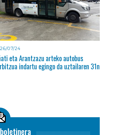
26/07/24
ati eta Arantzazu arteko autobus
rbitzua indartu egingo da uztailaren 31n
boletinera