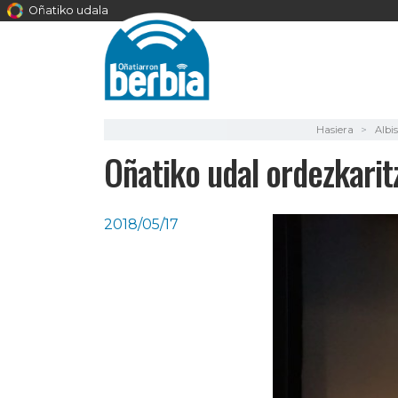
Oñatiko udala
Hasiera
Albi
Oñatiko udal ordezkarit
2018/05/17