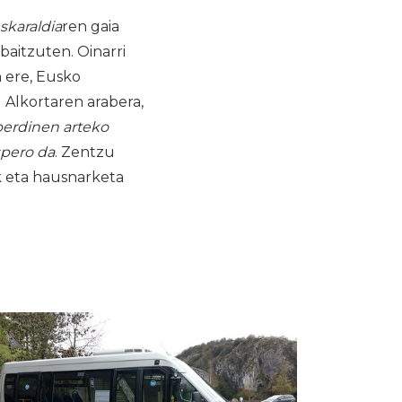
skaraldia
ren gaia
baitzuten. Oinarri
 ere, Eusko
 Alkortaren arabera,
berdinen arteko
spero da
. Zentzu
k eta hausnarketa