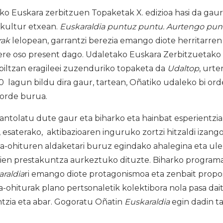
o Euskara zerbitzuen Topaketak X. edizioa hasi da gaur
kultur etxean.
Euskaraldia puntuz puntu. Aurtengo punt
rak
lelopean, garrantzi berezia emango diote herritarren 
ere oso present dago. Udaletako Euskara Zerbitzuetako 
biltzan eragileei zuzenduriko topaketa da
Udaltop
, urte
 lagun bildu dira gaur, tartean, Oñatiko udaleko bi ord
zorde burua.
ntolatu dute gaur eta biharko eta hainbat esperientzia 
esaterako, aktibazioaren inguruko zortzi hitzaldi izango 
a-ohituren aldaketari buruz egindako ahalegina eta ul
ien prestakuntza aurkeztuko dituzte. Biharko programa
raldia
ri emango diote protagonismoa eta zenbait prop
a-ohiturak plano pertsonaletik kolektibora nola pasa da
ntzia eta abar. Gogoratu Oñatin
Euskaraldia
egin dadin ta