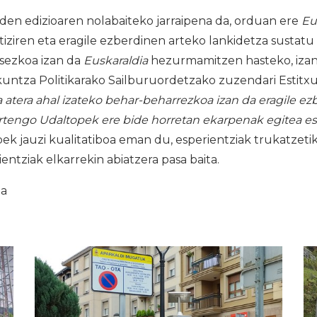
en edizioaren nolabaiteko jarraipena da, orduan ere
Eu
itiziren eta eragile ezberdinen arteko lankidetza sustatu 
ntsezkoa izan da
Euskaraldia
hezurmamitzen hasteko, izan
kuntza Politikarako Sailburuordetzako zuzendari Estitxu
 atera ahal izateko behar-beharrezkoa izan da eragile ez
urtengo Udaltopek ere bide horretan ekarpenak egitea e
ek jauzi kualitatiboa eman du, esperientziak trukatzeti
ientziak elkarrekin abiatzera pasa baita.
ia