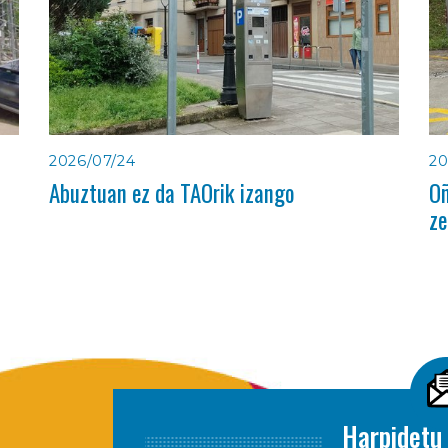
2026/07/24
20
Abuztuan ez da TAOrik izango
Oñ
ze
Harpidetu 