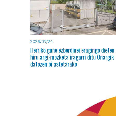
2026/07/24
Herriko gune ezberdinei eragingo dieten
hiru argi-mozketa iragarri ditu Oñargik
datozen bi astetarako