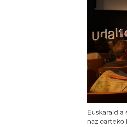
Euskaraldia 
nazioarteko 