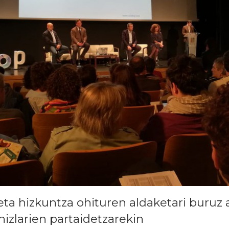
eta hizkuntza ohituren aldaketari buruz ar
hizlarien partaidetzarekin