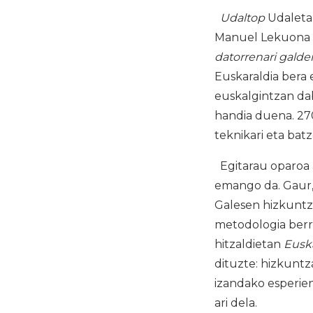
Udaltop
Udaletak
Manuel Lekuona 
datorrenari galde
Euskaraldia bera 
euskalgintzan da
handia duena. 270
teknikari eta bat
Egitarau oparoa a
emango da. Gaur, 
Galesen hizkuntz
metodologia berr
hitzaldietan
Euska
dituzte: hizkuntz
izandako esperie
ari dela.