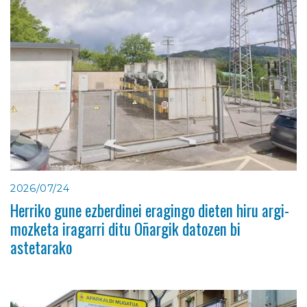
2026/07/24
Herriko gune ezberdinei eragingo dieten hiru argi-
mozketa iragarri ditu Oñargik datozen bi
astetarako