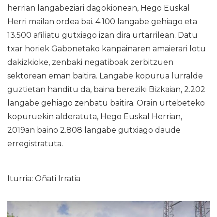
herrian langabeziari dagokionean, Hego Euskal
Herri mailan ordea bai. 4.100 langabe gehiago eta
13.500 afiliatu gutxiago izan dira urtarrilean. Datu
txar horiek Gabonetako kanpainaren amaierari lotu
dakizkioke, zenbaki negatiboak zerbitzuen
sektorean eman baitira. Langabe kopurua lurralde
guztietan handitu da, baina bereziki Bizkaian, 2.202
langabe gehiago zenbatu baitira. Orain urtebeteko
kopuruekin alderatuta, Hego Euskal Herrian,
2019an baino 2.808 langabe gutxiago daude
erregistratuta.
Iturria: Oñati Irratia