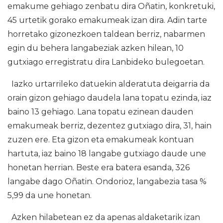
emakume gehiago zenbatu dira Oñatin, konkretuki,
45 urtetik gorako emakumeak izan dira. Adin tarte
horretako gizonezkoen taldean berriz, nabarmen
egin du behera langabeziak azken hilean, 10
gutxiago erregistratu dira Lanbideko bulegoetan.
Iazko urtarrileko datuekin alderatuta deigarria da
orain gizon gehiago daudela lana topatu ezinda, iaz
baino 13 gehiago. Lana topatu ezinean dauden
emakumeak berriz, dezentez gutxiago dira, 31, hain
zuzen ere. Eta gizon eta emakumeak kontuan
hartuta, iaz baino 18 langabe gutxiago daude une
honetan herrian. Beste era batera esanda, 326
langabe dago Oñatin. Ondorioz, langabezia tasa %
5,99 da une honetan.
Azken hilabetean ez da apenas aldaketarik izan