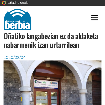
Oñatiko udala
Oñatiko langabezian ez da aldaketa
nabarmenik izan urtarrilean
2020/02/04