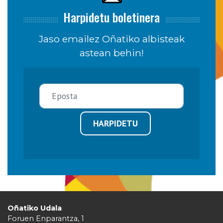
Harpidetu boletinera
Jaso emailez Oñatiko albisteak
astean behin!
HARPIDETU
Oñatiko Udala
Foruen Enparantza, 1