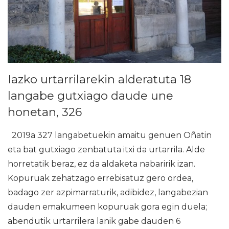
Iazko urtarrilarekin alderatuta 18
langabe gutxiago daude une
honetan, 326
2019a 327 langabetuekin amaitu genuen Oñatin
eta bat gutxiago zenbatuta itxi da urtarrila. Alde
horretatik beraz, ez da aldaketa nabaririk izan.
Kopuruak zehatzago errebisatuz gero ordea,
badago zer azpimarraturik, adibidez, langabezian
dauden emakumeen kopuruak gora egin duela;
abendutik urtarrilera lanik gabe dauden 6