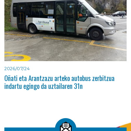
2026/07/24
Oñati eta Arantzazu arteko autobus zerbitzua
indartu egingo da uztailaren 31n