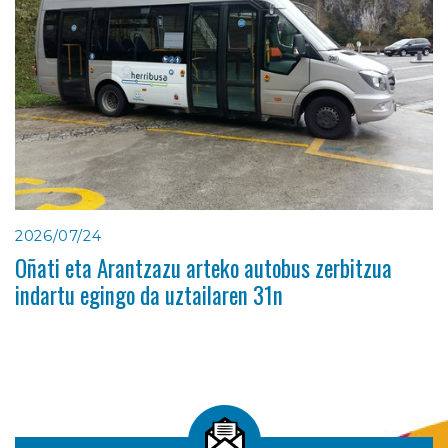
2026/07/24
Oñati eta Arantzazu arteko autobus zerbitzua
indartu egingo da uztailaren 31n