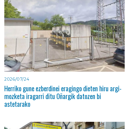
2026/07/24
Herriko gune ezberdinei eragingo dieten hiru argi-
mozketa iragarri ditu Oñargik datozen bi
astetarako