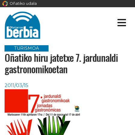
Oñatiko udala
TURISMOA
Oñatiko hiru jatetxe 7. jardunaldi
gastronomikoetan
2011/03/15