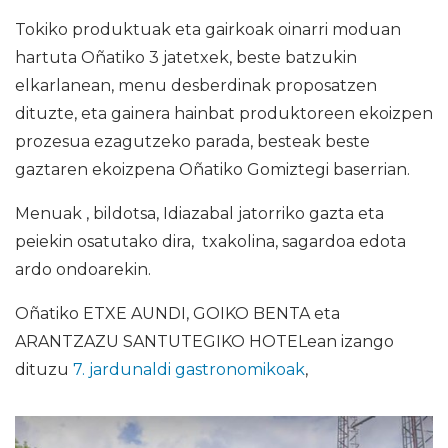
Tokiko produktuak eta gairkoak oinarri moduan
hartuta Oñatiko 3 jatetxek, beste batzukin
elkarlanean, menu desberdinak proposatzen
dituzte, eta gainera hainbat produktoreen ekoizpen
prozesua ezagutzeko parada, besteak beste
gaztaren ekoizpena Oñatiko Gomiztegi baserrian.
Menuak , bildotsa, Idiazabal jatorriko gazta eta
peiekin osatutako dira, txakolina, sagardoa edota
ardo ondoarekin.
Oñatiko ETXE AUNDI, GOIKO BENTA eta
ARANTZAZU SANTUTEGIKO HOTELean izango
dituzu
7. jardunaldi gastronomikoak
,