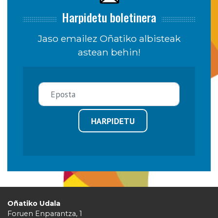
Harpidetu boletinera
Jaso emailez Oñatiko albisteak
astean behin!
HARPIDETU
Oñatiko Udala
Foruen Enparantza, 1