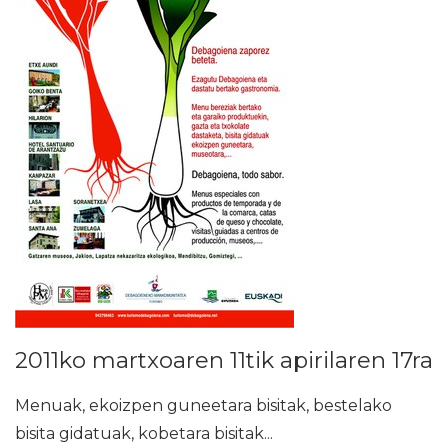
2011ko martxoaren 11tik apirilaren 17ra
Menuak, ekoizpen guneetara bisitak, bestelako
bisita gidatuak, kobetara bisitak...