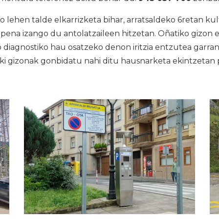
 lehen talde elkarrizketa bihar, arratsaldeko 6retan ku
aupena izango du antolatzaileen hitzetan. Oñatiko gizo
diagnostiko hau osatzeko denon iritzia entzutea garran
ki gizonak gonbidatu nahi ditu hausnarketa ekintzetan 