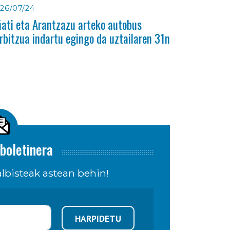
26/07/24
ati eta Arantzazu arteko autobus
rbitzua indartu egingo da uztailaren 31n
boletinera
lbisteak astean behin!
HARPIDETU