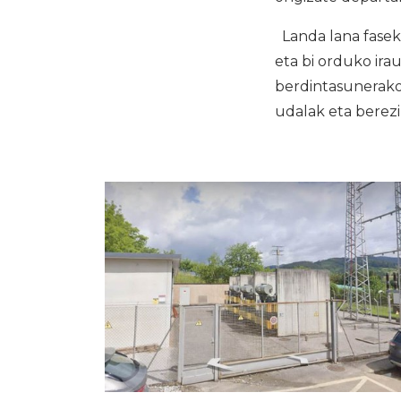
Landa lana faseko
eta bi orduko ir
berdintasunerako 
udalak eta berezi