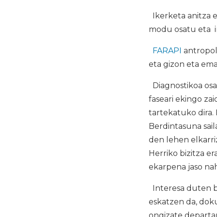
Ikerketa anitza 
modu osatu eta ir
FARAPI
antropol
eta gizon eta em
Diagnostikoa osat
faseari ekingo za
tartekatuko dira. 
Berdintasuna sail
den lehen elkarri
Herriko bizitza 
ekarpena jaso nah
Interesa duten b
eskatzen da, dok
ongizate departa