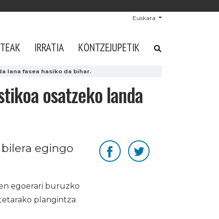
Euskara
STEAK
IRRATIA
KONTZEJUPETIK
 lana fasea hasiko da bihar.
tikoa osatzeko landa
 bilera egingo
en egoerari buruzko
rtetarako plangintza