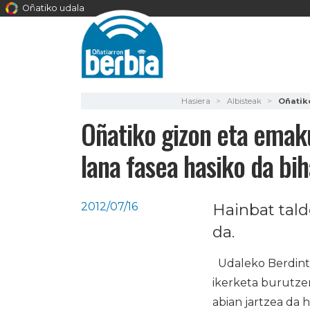
Oñatiko udala
Hasiera
Albisteak
Oñatik
Oñatiko gizon eta emak
lana fasea hasiko da bih
2012/07/16
Hainbat tald
da.
Udaleko Berdint
ikerketa burutzen
abian jartzea da 