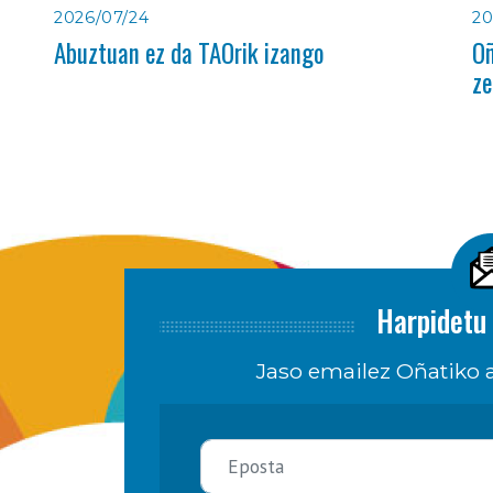
2026/07/24
20
Abuztuan ez da TAOrik izango
Oñ
ze
Harpidetu 
Jaso emailez Oñatiko a