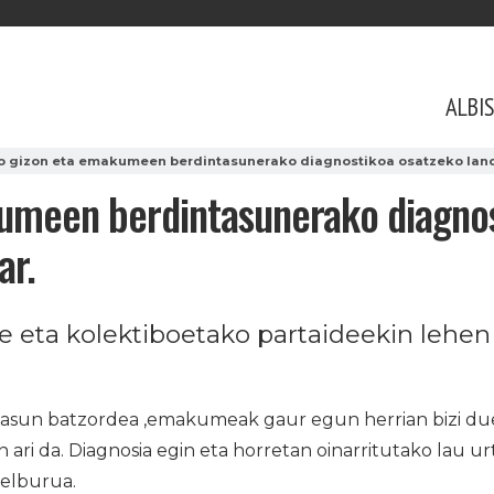
ALBI
o gizon eta emakumeen berdintasunerako diagnostikoa osatzeko landa
umeen berdintasunerako diagnos
ar.
e eta kolektiboetako partaideekin lehen
asun batzordea ,emakumeak gaur egun herrian bizi du
 ari da. Diagnosia egin eta horretan oinarritutako lau u
helburua.