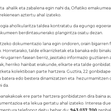
eta ahalik eta zabalena egin nahi da, Oñatiko emakumea
ekienean aztertu ahal izateko.
ogia aholkularitza taldea kontratatu da egungo egoerar
akumeen berdintasunerako plangintza osatu dezan.
zeko dokumentazio lana egin ondoren, orain bigarren fa
io. Horretarako, talde elkarrizketak eta banaka edo bina
Hirugarren fasean berriz, jasotako informazio guztiaren a
ak, herriko hainbat erakunde, elkarte eta talde gonbidat
zketa kolektiboan parte hartzera. Guztira, 22 gonbidapen
era batera edo bestera dinamizatzen eta hezurmamitzen
i da.
anakakoak ere parte hartzera gonbidatzen dira baina a
umentazioa eta lekua gertatu ahal izateko. Interesa du
mentura telefonoz deitu behar du:
943 037 700
zenbak