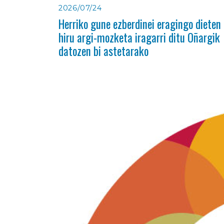
2026/07/24
Herriko gune ezberdinei eragingo dieten
hiru argi-mozketa iragarri ditu Oñargik
datozen bi astetarako