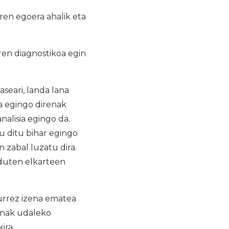
ren egoera ahalik eta
en diagnostikoa egin
seari, landa lana
ka egingo direnak
nalisia egingo da.
u ditu bihar egingo
 zabal luzatu dira.
 duten elkarteen
urrez izena ematea
enak udaleko
ira.