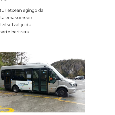
ltur etxean egingo da
n eta emakumeen
tzitsutzat jo du
parte hartzera.