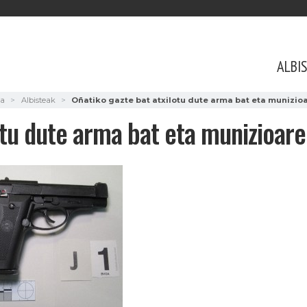
ALBI
ra
Albisteak
Oñatiko gazte bat atxilotu dute arma bat eta munizio
otu dute arma bat eta munizioare