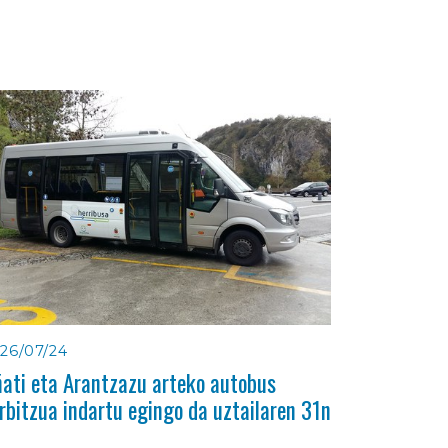
26/07/24
ati eta Arantzazu arteko autobus
rbitzua indartu egingo da uztailaren 31n