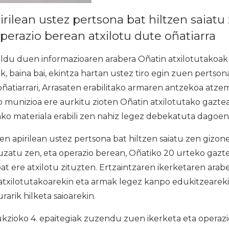
irilean ustez pertsona bat hiltzen saiat
operazio berean atxilotu dute oñatiarra
ldu duen informazioaren arabera Oñatin atxilotutakoak 
ik, baina bai, ekintza hartan ustez tiro egin zuen pertsona
ñatiarrari, Arrasaten erabilitako armaren antzekoa atze
o munizioa ere aurkitu zioten Oñatin atxilotutako gaztea
ako materiala erabili zen nahiz legez debekatuta dagoen
n apirilean ustez pertsona bat hiltzen saiatu zen gizon
zatu zen, eta operazio berean, Oñatiko 20 urteko gazt
at ere atxilotu zituzten. Ertzaintzaren ikerketaren arabe
atxilotutakoarekin eta armak legez kanpo edukitzeare
rarik hilketa saioarekin.
kzioko 4. epaitegiak zuzendu zuen ikerketa eta operazi