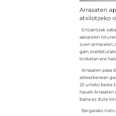
Arrasaten ap
atxilotzeko 
Ertzaintzak zaba
saioarekin loturar
zuen armarekin, o
gain, eraldatutak
tiroketan ere hal
Arrasaten pasa de
asteazkenean gau
25 urteko beste b
hauek Arrasaten 
baina ez dute lotu
Bergarako Instru