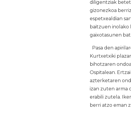
diligentziak betet
gizonezkoa berriz
espetxealdian sar
baitzuen inolako 
gaixotasunen bate
Pasa den apirilar
Kurtxetxiki plazan
bihotzaren ondoa
Ospitalean. Ertza
azterketaren ondo
izan zuten arma d
erabili zutela. I
berri atzo eman z