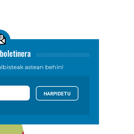
boletinera
lbisteak astean behin!
HARPIDETU