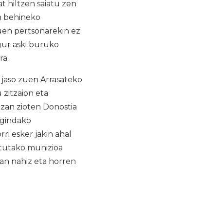
at hiltzen saiatu zen
in behineko
zuen pertsonarekin ez
gur aski buruko
ra.
 jaso zuen Arrasateko
 zitzaion eta
izan zioten Donostia
 egindako
ri esker jakin ahal
atutako munizioa
ean nahiz eta horren