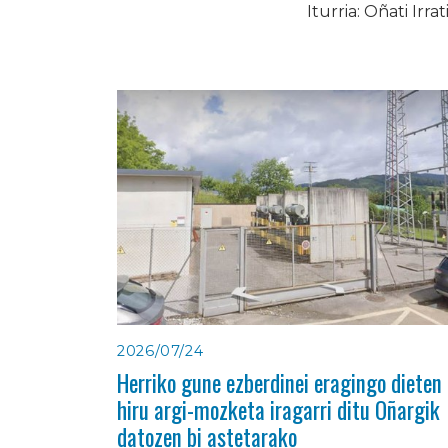
Iturria: Oñati Irrat
2026/07/24
Herriko gune ezberdinei eragingo dieten
hiru argi-mozketa iragarri ditu Oñargik
datozen bi astetarako