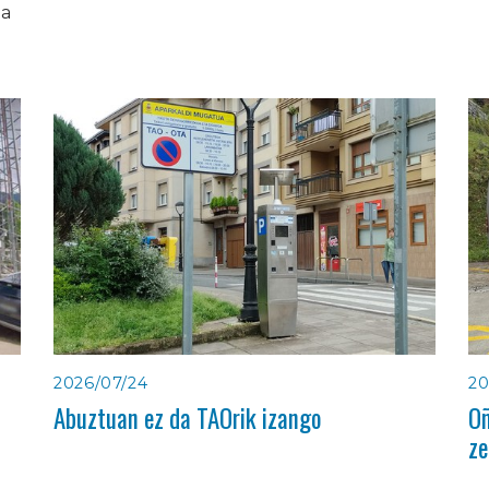
ia
2026/07/24
20
Abuztuan ez da TAOrik izango
Oñ
ze