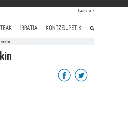
Euskara
STEAK
IRRATIA
KONTZEJUPETIK
arekin
kin