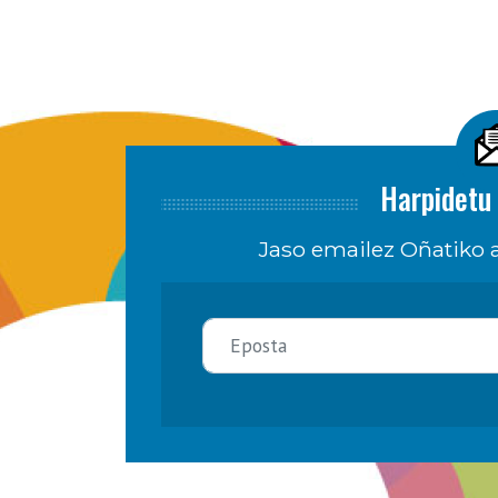
Harpidetu 
Jaso emailez Oñatiko a