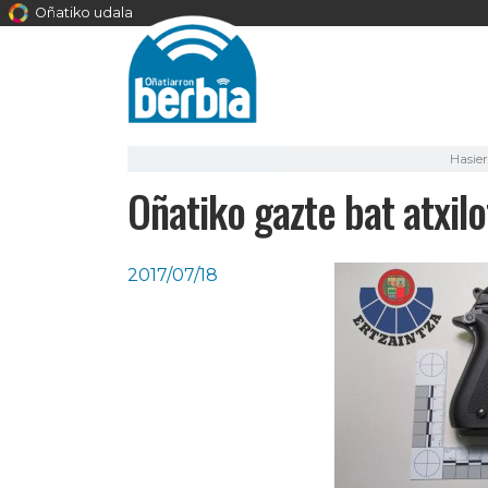
Oñatiko udala
Hasie
Oñatiko gazte bat atxil
2017/07/18