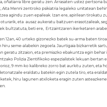
a, oñatiarra libre geratu zen. Arrasaten ustez pertsona b
, Aita Menni zentroko psikiatria legaleko unitatean beh
tzea agindu zuen epaileak. Izan ere, apirilean tirokatu 
loturarik, eta ausaz aukeratu baitzuen erasotzaileak, se
k bultzatuta, beti ere, Ertzaintzaren ikerketaren arabe
en 12an, 40 urteko gizonezko batek su-arma baten tiroa
 hiru seme-alabekin zegoela. Jaurtigaia bizkarretik sartu
n geratu zitzaion, eta premiazko ebakuntza egin behar 
intzako Polizia Zientifikoko espezialistek lekuan bertan
rioz, 9 mm-ko kalibreko zorro bat aurkitu zuten, eta hor
etonatzaile eraldatu batekin egin zutela tiro, eta erald
kerketek, hiru lagunen atxiloketa eragin zuten asteazken
en.