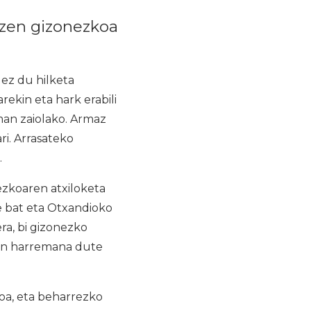
u zen gizonezkoa
ez du hilketa
rekin eta hark erabili
man zaiolako. Armaz
ri. Arrasateko
.
ezkoaren atxiloketa
e bat eta Otxandioko
ra, bi gizonezko
kin harremana dute
oa, eta beharrezko