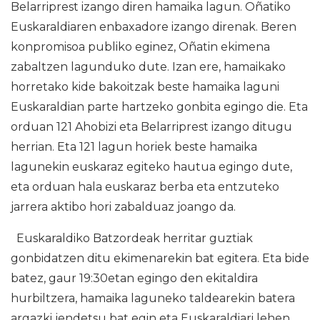
Belarriprest izango diren hamaika lagun. Oñatiko
Euskaraldiaren enbaxadore izango direnak. Beren
konpromisoa publiko eginez, Oñatin ekimena
zabaltzen lagunduko dute. Izan ere, hamaikako
horretako kide bakoitzak beste hamaika laguni
Euskaraldian parte hartzeko gonbita egingo die. Eta
orduan 121 Ahobizi eta Belarriprest izango ditugu
herrian. Eta 121 lagun horiek beste hamaika
lagunekin euskaraz egiteko hautua egingo dute,
eta orduan hala euskaraz berba eta entzuteko
jarrera aktibo hori zabalduaz joango da.
Euskaraldiko Batzordeak herritar guztiak
gonbidatzen ditu ekimenarekin bat egitera. Eta bide
batez, gaur 19:30etan egingo den ekitaldira
hurbiltzera, hamaika laguneko taldearekin batera
argazki jendetsu bat egin eta Euskaraldiari lehen