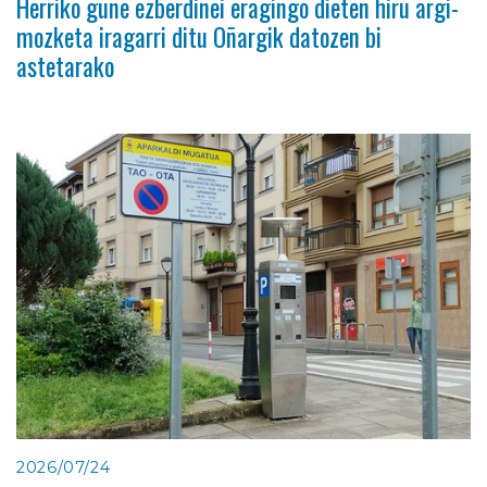
Herriko gune ezberdinei eragingo dieten hiru argi-
mozketa iragarri ditu Oñargik datozen bi
astetarako
2026/07/24