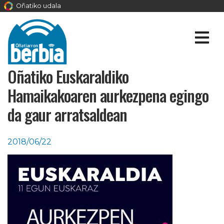
Oñatiko udala
Oñatiko Euskaraldiko
Hamaikakoaren aurkezpena egingo
da gaur arratsaldean
2018/06/22