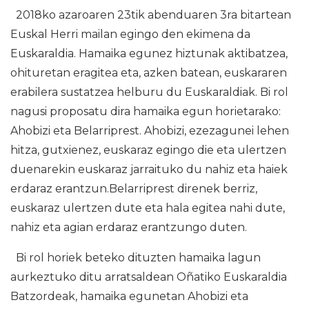
2018ko azaroaren 23tik abenduaren 3ra bitartean
Euskal Herri mailan egingo den ekimena da
Euskaraldia. Hamaika egunez hiztunak aktibatzea,
ohituretan eragitea eta, azken batean, euskararen
erabilera sustatzea helburu du Euskaraldiak. Bi rol
nagusi proposatu dira hamaika egun horietarako:
Ahobizi eta Belarriprest. Ahobizi, ezezagunei lehen
hitza, gutxienez, euskaraz egingo die eta ulertzen
duenarekin euskaraz jarraituko du nahiz eta haiek
erdaraz erantzun.Belarriprest direnek berriz,
euskaraz ulertzen dute eta hala egitea nahi dute,
nahiz eta agian erdaraz erantzungo duten.
Bi rol horiek beteko dituzten hamaika lagun
aurkeztuko ditu arratsaldean Oñatiko Euskaraldia
Batzordeak, hamaika egunetan Ahobizi eta