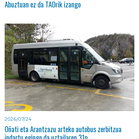
Abuztuan ez da TAOrik izango
2026/07/24
Oñati eta Arantzazu arteko autobus zerbitzua
indartu egingo da uztailaren 31n