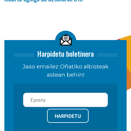
Harpidetu boletinera
Jaso emailez Oñatiko albisteak
astean behin!
HARPIDETU