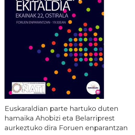
Euskaraldian parte hartuko duten
hamaika Ahobizi eta Belarriprest
aurkeztuko dira Foruen enparantzan