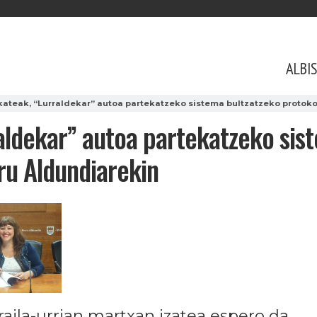
ALBI
kateak, “Lurraldekar” autoa partekatzeko sistema bultzatzeko protoko
aldekar” autoa partekatzeko sis
ru Aldundiarekin
raila-urrian martxan izatea espero da