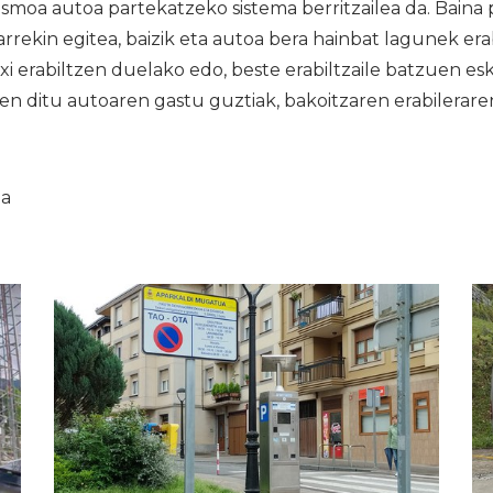
smoa autoa partekatzeko sistema berritzailea da. Baina 
arrekin egitea, baizik eta autoa bera hainbat lagunek era
xi erabiltzen duelako edo, beste erabiltzaile batzuen e
en ditu autoaren gastu guztiak, bakoitzaren erabilerare
ia