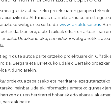
smoa guztiz aktibatzeko proiektuaren garapen teknolog
 abiaraziko du Aldundiak eta iraila-urrirako prest egotea
tarazteko webgunea sortu da:
www.lurraldekar.eus
. Ba
 behar da. Izan ere, erabiltzaileak elkarren artean harr
har baita. Udazkenerako,
Lurraldekar
webgunetik, autoa 
da.
 egin dute autoa partekatzeko proiektuarekin, Oñatik et
Ordizia, Bergara eta Urretxuko udalek. Bertako ordezkar
loa Aldundiarekin.
kar
proiektua zabaltzeko eta herritarrei ezagutaraztek
etarako, hainbat udalek informazioa emateko guneak jarr
hartzen duten herritarrei hobariak edo abantailak ema
, besteak beste.