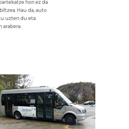
partekatze hori ez da
biltzea. Hau da, auto
sku uzten du eta
n arabera.