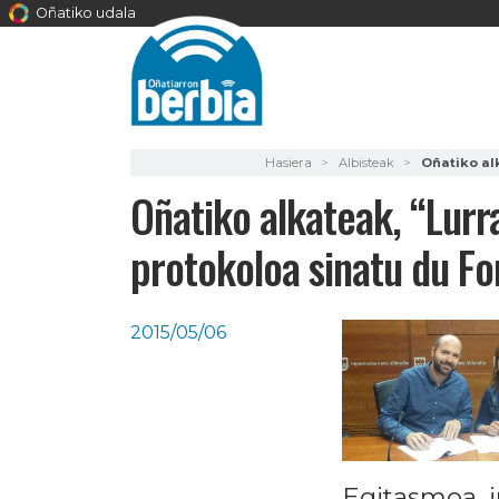
Oñatiko udala
Hasiera
Albisteak
Oñatiko al
Oñatiko alkateak, “Lurr
protokoloa sinatu du Fo
2015/05/06
Egitasmoa, i