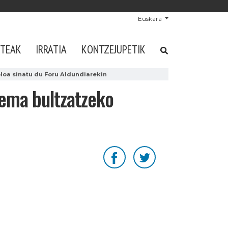
Euskara
STEAK
IRRATIA
KONTZEJUPETIK
loa sinatu du Foru Aldundiarekin
tema bultzatzeko