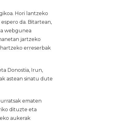
ikoa. Hori lantzeko
 espero da. Bitartean,
ina webgunea
emanetan jartzeko
hartzeko erreserbak
a Donostia, Irun,
iak astean sinatu dute
o urratsak ematen
iko dituzte eta
teko aukerak