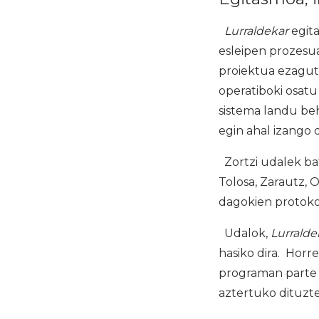
Lurraldekar
egita
esleipen prozesua
proiektua ezagu
operatiboki osatu
sistema landu be
egin ahal izango 
Zortzi udalek bat
Tolosa, Zarautz, 
dagokien protoko
Udalok,
Lurralde
hasiko dira. Horr
programan parte 
aztertuko dituzte