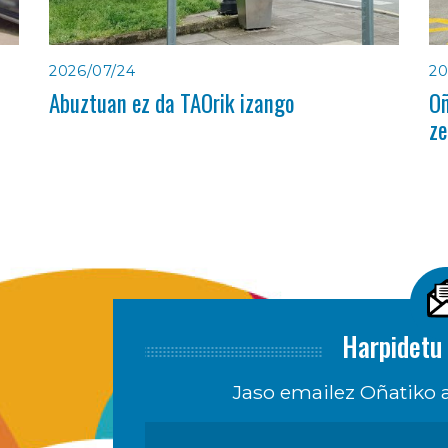
2026/07/24
20
Abuztuan ez da TAOrik izango
Oñ
ze
Harpidetu 
Jaso emailez Oñatiko a