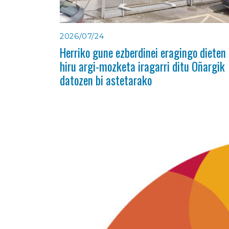
2026/07/24
Herriko gune ezberdinei eragingo dieten
hiru argi-mozketa iragarri ditu Oñargik
datozen bi astetarako