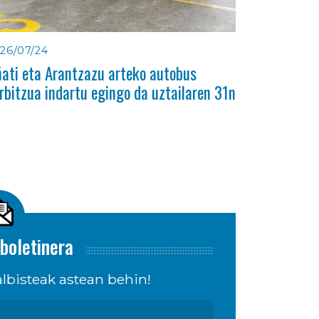
26/07/24
ati eta Arantzazu arteko autobus
rbitzua indartu egingo da uztailaren 31n
boletinera
lbisteak astean behin!