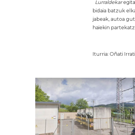
Lurraldekar
egita
bidaia batzuk elk
jabeak, autoa gut
haiekin partekatz
Iturria: Oñati Irrat