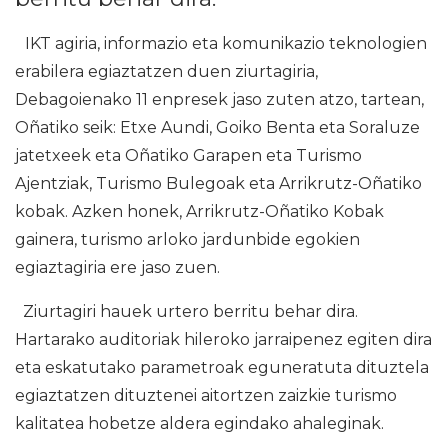
IKT agiria, informazio eta komunikazio teknologien
erabilera egiaztatzen duen ziurtagiria,
Debagoienako 11 enpresek jaso zuten atzo, tartean,
Oñatiko seik: Etxe Aundi, Goiko Benta eta Soraluze
jatetxeek eta Oñatiko Garapen eta Turismo
Ajentziak, Turismo Bulegoak eta Arrikrutz-Oñatiko
kobak. Azken honek, Arrikrutz-Oñatiko Kobak
gainera, turismo arloko jardunbide egokien
egiaztagiria ere jaso zuen.
Ziurtagiri hauek urtero berritu behar dira.
Hartarako auditoriak hileroko jarraipenez egiten dira
eta eskatutako parametroak eguneratuta dituztela
egiaztatzen dituztenei aitortzen zaizkie turismo
kalitatea hobetze aldera egindako ahaleginak.