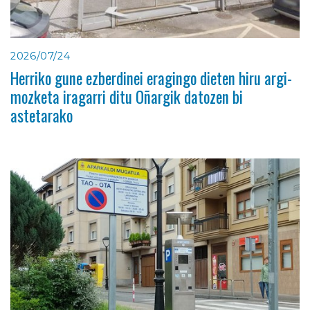
2026/07/24
Herriko gune ezberdinei eragingo dieten hiru argi-
mozketa iragarri ditu Oñargik datozen bi
astetarako