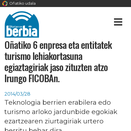
Oñatiko udala
Oñatiko 6 enpresa eta entitatek
turismo lehiakortasuna
egiaztagiriak jaso zituzten atzo
Irungo FICOBAn.
2014/03/28
Teknologia berrien erabilera edo
turismo arloko jardunbide egokiak
ezartzearen ziurtagiriak urtero
berritu behar dira.