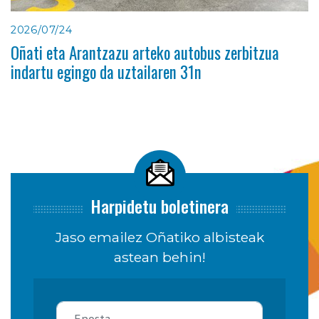
2026/07/24
Oñati eta Arantzazu arteko autobus zerbitzua
indartu egingo da uztailaren 31n
Harpidetu boletinera
Jaso emailez Oñatiko albisteak
astean behin!