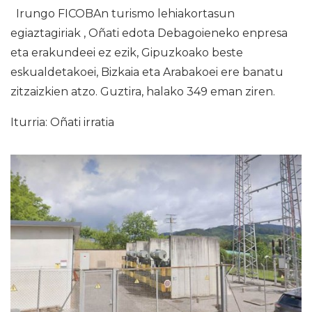
Irungo FICOBAn turismo lehiakortasun
egiaztagiriak , Oñati edota Debagoieneko enpresa
eta erakundeei ez ezik, Gipuzkoako beste
eskualdetakoei, Bizkaia eta Arabakoei ere banatu
zitzaizkien atzo. Guztira, halako 349 eman ziren.
Iturria: Oñati irratia