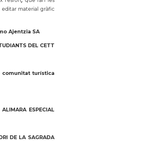
x l’esforç que fan les
i editar material gràfic
mo Ajentzia SA
TUDIANTS DEL CETT
comunitat turística
ALIMARA
ESPECIAL
ORI DE LA SAGRADA