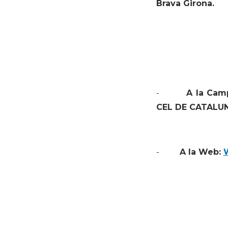
Brava Girona.
-
A la Cam
CEL DE CATALUN
-
A la Web: