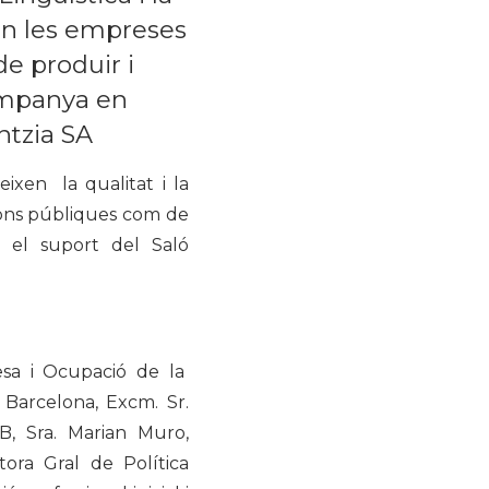
fan les empreses
 de produir i
campanya en
ntzia SA
xen la qualitat i la
cions públiques com de
el suport del Saló
resa i Ocupació de la
e Barcelona, Excm. Sr.
B, Sra. Marian Muro,
ora Gral de Política