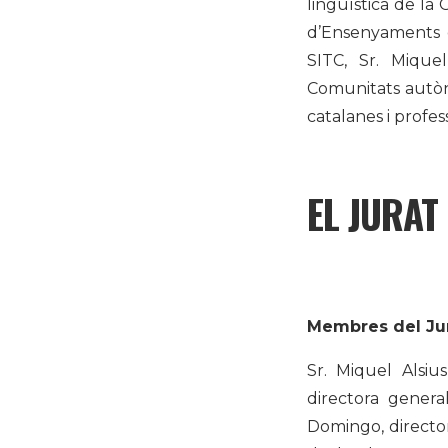
lingüística de la 
d’Ensenyaments d
SITC, Sr. Miquel
Comunitats autòno
catalanes i profes
EL JURAT
Membres del Ju
Sr. Miquel Alsiu
directora gener
Domingo, director