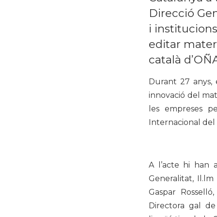
Direcció Gen
i institucion
editar mater
català d’OÑ
Durant 27 anys,
innovació del mat
les empreses p
Internacional del
A l’acte hi han 
Generalitat, Il.l
Gaspar Rosselló,
Directora gal de