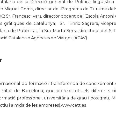
talana de la Direcció general de Política lingüística
an Miquel Gomis, director del Programa de Turisme dels
; Sr. Francesc Ivars, director docent de l’Escola Anton
es gràfiques de Catalunya; Sr. Enric Sagrera, vicepres
na de Publicitat; la Sra. Marta Serra, directora del SITC
iació Catalana d’Agències de Viatges (ACAV).
T
rnacional de formació i transferència de coneixement e
ersitat de Barcelona, que ofereix tots els diferents n
rmació professional, universitària de grau i postgrau, M
actiu i a mida de les empreses).www.cett.es