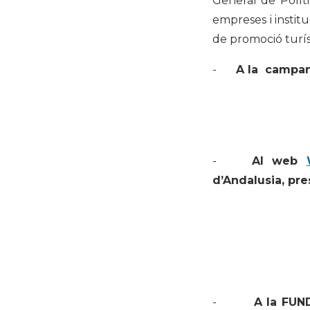
General de Políti
empreses i institu
de promoció turís
-
A la campan
-
Al web
d’Andalusia, pr
-
A la FU