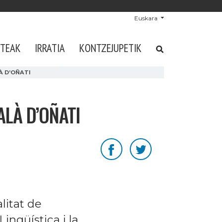
Euskara
STEAK
IRRATIA
KONTZEJUPETIK
À D’OÑATI
ALÀ D’OÑATI
litat de
ingüística i la