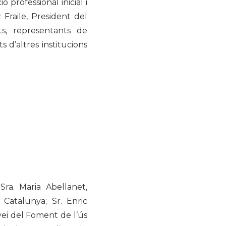
 professional inicial i
raile, President del
ats, representants de
 d’altres institucions
Sra. Maria Abellanet,
Catalunya; Sr. Enric
vei del Foment de l’ús