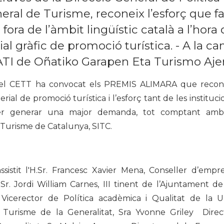
eral de Turisme, reconeix l’esforç que 
s fora de l’àmbit lingüístic català a l’hora
ial gràfic de promoció turística. - A la 
ATI de Oñatiko Garapen Eta Turismo Aje
 el CETT ha convocat els PREMIS ALIMARA que reconei
erial de promoció turística i l’esforç tant de les institu
er generar una major demanda, tot comptant amb 
 Turisme de Catalunya, SITC.
assistit l'H.Sr. Francesc Xavier Mena, Conseller d’emp
m Sr. Jordi William Carnes, III tinent de l’Ajuntament d
 Vicerector de Política acadèmica i Qualitat de la U
 Turisme de la Generalitat, Sra Yvonne Griley Direct