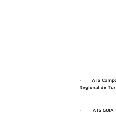
-
A la Camp
Regional de Tu
-
A la GUIA