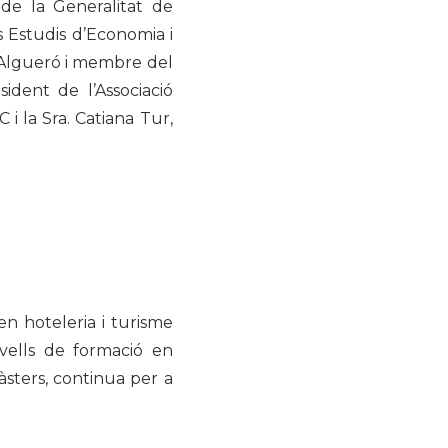
 de la Generalitat de
 Estudis d’Economia i
i Algueró i membre del
ident de l’Associació
 i la Sra. Catiana Tur,
n hoteleria i turisme
ivells de formació en
àsters, continua per a