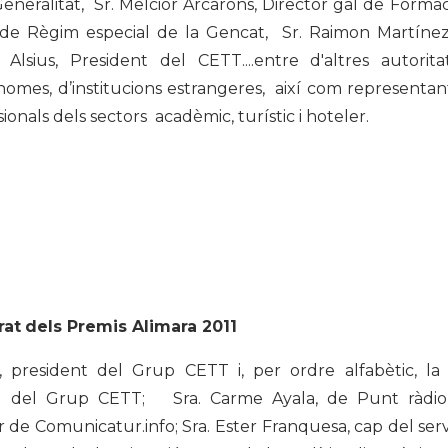
Generalitat, Sr. Melcior Arcarons, Director gal de Formació
e Règim especial de la Gencat, Sr. Raimon Martínez F
 Alsius, President del CETT....entre d'altres autorit
mes, d’institucions estrangeres, així com representants
sionals dels sectors acadèmic, turístic i hoteler.
rat
dels Premis Alimara 2011
s, president del Grup CETT i, per ordre alfabètic, la 
al del Grup CETT; Sra. Carme Ayala, de Punt ràdio 
 de Comunicatur.info; Sra. Ester Franquesa, cap del ser