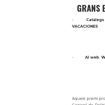
GRANS E
-
Catàlegs
VACACIONES
-
Al web W
Aquest premi prom