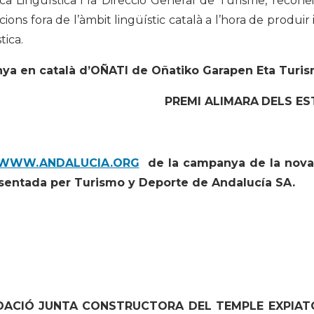
ca Lingüística i la Direcció General de Turisme, reconei
cions fora de l’àmbit lingüístic català a l’hora de produir 
tica.
ya en català d’OÑATI de Oñatiko Garapen Eta Turis
PREMI ALIMARA
DELS ES
WWW.ANDALUCIA.ORG
de la campanya de la nova 
esentada per Turismo y Deporte de Andalucía SA.
NDACIÓ JUNTA CONSTRUCTORA DEL TEMPLE EXPIAT