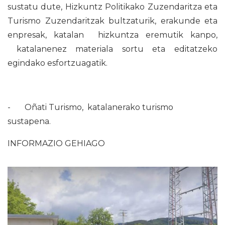
sustatu dute, Hizkuntz Politikako Zuzendaritza eta
Turismo Zuzendaritzak bultzaturik, erakunde eta
enpresak, katalan hizkuntza eremutik kanpo,
katalanenez materiala sortu eta editatzeko
egindako esfortzuagatik.
- Oñati Turismo, katalanerako turismo
sustapena.
INFORMAZIO GEHIAGO