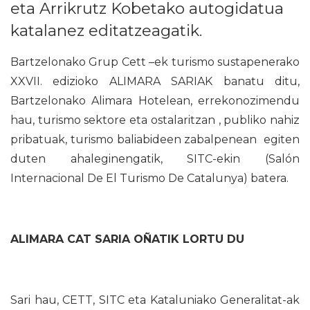
eta Arrikrutz Kobetako autogidatua
katalanez editatzeagatik.
Bartzelonako Grup Cett –ek turismo sustapenerako
XXVII. edizioko ALIMARA SARIAK banatu ditu,
Bartzelonako Alimara Hotelean, errekonozimendu
hau, turismo sektore eta ostalaritzan , publiko nahiz
pribatuak, turismo baliabideen zabalpenean egiten
duten ahaleginengatik, SITC-ekin (Salón
Internacional De El Turismo De Catalunya) batera.
ALIMARA CAT SARIA OÑATIK LORTU DU
Sari hau, CETT, SITC eta Kataluniako Generalitat-ak