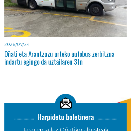
2026/07/24
Oñati eta Arantzazu arteko autobus zerbitzua
indartu egingo da uztailaren 31n
Harpidetu boletinera
Jaso emailez Oñatiko albisteak