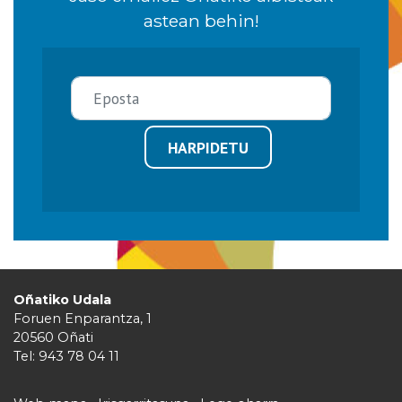
astean behin!
HARPIDETU
Oñatiko Udala
Foruen Enparantza, 1
20560 Oñati
Tel: 943 78 04 11