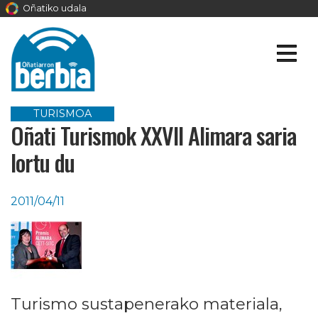
Oñatiko udala
TURISMOA
Oñati Turismok XXVII Alimara saria
lortu du
2011/04/11
Turismo sustapenerako materiala,