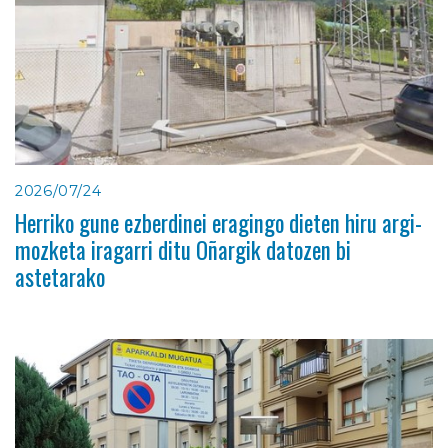
2026/07/24
Herriko gune ezberdinei eragingo dieten hiru argi-
mozketa iragarri ditu Oñargik datozen bi
astetarako