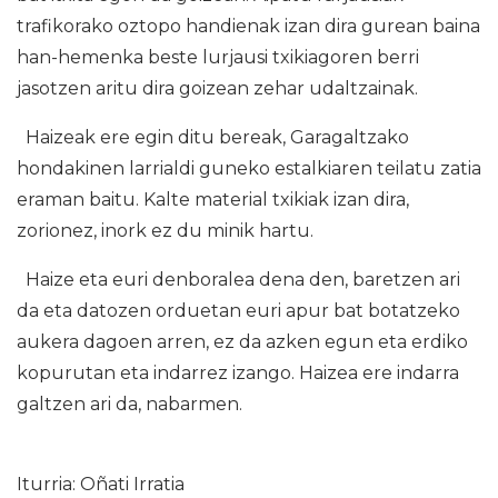
trafikorako oztopo handienak izan dira gurean baina
han-hemenka beste lurjausi txikiagoren berri
jasotzen aritu dira goizean zehar udaltzainak.
Haizeak ere egin ditu bereak, Garagaltzako
hondakinen larrialdi guneko estalkiaren teilatu zatia
eraman baitu. Kalte material txikiak izan dira,
zorionez, inork ez du minik hartu.
Haize eta euri denboralea dena den, baretzen ari
da eta datozen orduetan euri apur bat botatzeko
aukera dagoen arren, ez da azken egun eta erdiko
kopurutan eta indarrez izango. Haizea ere indarra
galtzen ari da, nabarmen.
Iturria: Oñati Irratia