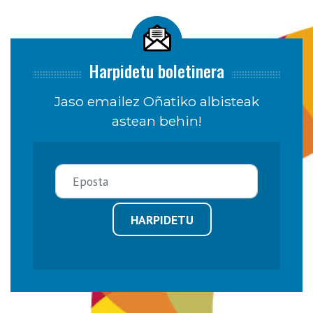
Harpidetu boletinera
Jaso emailez Oñatiko albisteak
astean behin!
HARPIDETU