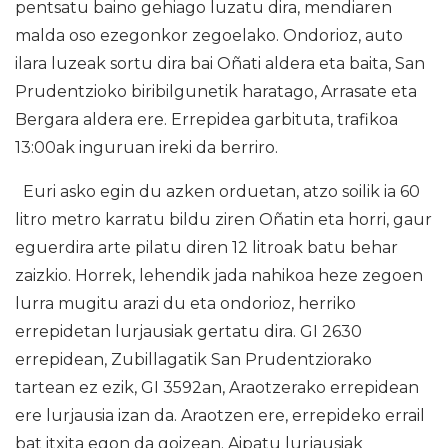
pentsatu baino gehiago luzatu dira, mendiaren
malda oso ezegonkor zegoelako. Ondorioz, auto
ilara luzeak sortu dira bai Oñati aldera eta baita, San
Prudentzioko biribilgunetik haratago, Arrasate eta
Bergara aldera ere. Errepidea garbituta, trafikoa
13:00ak inguruan ireki da berriro.
Euri asko egin du azken orduetan, atzo soilik ia 60
litro metro karratu bildu ziren Oñatin eta horri, gaur
eguerdira arte pilatu diren 12 litroak batu behar
zaizkio. Horrek, lehendik jada nahikoa heze zegoen
lurra mugitu arazi du eta ondorioz, herriko
errepidetan lurjausiak gertatu dira. GI 2630
errepidean, Zubillagatik San Prudentziorako
tartean ez ezik, GI 3592an, Araotzerako errepidean
ere lurjausia izan da. Araotzen ere, errepideko errail
bat itxita egon da goizean. Aipatu lurjausiak