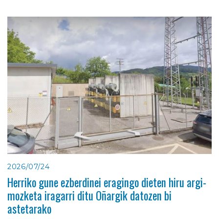
2026/07/24
Herriko gune ezberdinei eragingo dieten hiru argi-
mozketa iragarri ditu Oñargik datozen bi
astetarako