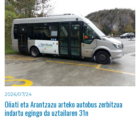
2026/07/24
Oñati eta Arantzazu arteko autobus zerbitzua
indartu egingo da uztailaren 31n