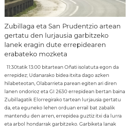
Zubillaga eta San Prudentzio artean
gertatu den lurjausia garbitzeko
lanek eragin dute errepidearen
erabateko mozketa
11:30tatik 13:00 bitartean Oñati isolatuta egon da
errepidez; Udanarako bidea itxita dago azken
hilabeteotan, Olabarrieta parean egiten ari diren
lanen ondorioz eta GI 2630 errepidean bertan baina
Zubillagatik Elorregirako tartean lurjausia gertatu
da, eta eguneko lehen orduan errail bat zabalik
mantendu den arren, errepidea guztiz itxi da lurra
eta arbol hondarrak garbitzeko. Garbiketa lanak