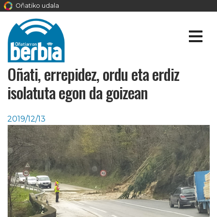
Oñatiko udala
Oñati, errepidez, ordu eta erdiz
isolatuta egon da goizean
2019/12/13