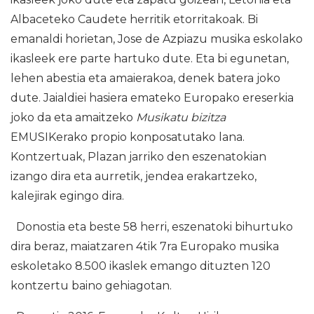
Albaceteko Caudete herritik etorritakoak. Bi
emanaldi horietan, Jose de Azpiazu musika eskolako
ikasleek ere parte hartuko dute. Eta bi egunetan,
lehen abestia eta amaierakoa, denek batera joko
dute. Jaialdiei hasiera emateko Europako ereserkia
joko da eta amaitzeko
Musikatu bizitza
EMUSIKerako propio konposatutako lana.
Kontzertuak, Plazan jarriko den eszenatokian
izango dira eta aurretik, jendea erakartzeko,
kalejirak egingo dira.
Donostia eta beste 58 herri, eszenatoki bihurtuko
dira beraz, maiatzaren 4tik 7ra Europako musika
eskoletako 8.500 ikaslek emango dituzten 120
kontzertu baino gehiagotan.