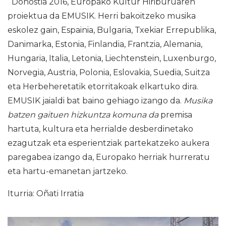
Donostia 2016, Europako Kultur Hiriburuaren
proiektua da EMUSIK. Herri bakoitzeko musika
eskolez gain, Espainia, Bulgaria, Txekiar Errepublika,
Danimarka, Estonia, Finlandia, Frantzia, Alemania,
Hungaria, Italia, Letonia, Liechtenstein, Luxenburgo,
Norvegia, Austria, Polonia, Eslovakia, Suedia, Suitza
eta Herbeheretatik etorritakoak elkartuko dira.
EMUSIK jaialdi bat baino gehiago izango da.
Musika
batzen gaituen hizkuntza komuna da
premisa
hartuta, kultura eta herrialde desberdinetako
ezagutzak eta esperientziak partekatzeko aukera
paregabea izango da, Europako herriak hurreratu
eta hartu-emanetan jartzeko.
Iturria: Oñati Irratia