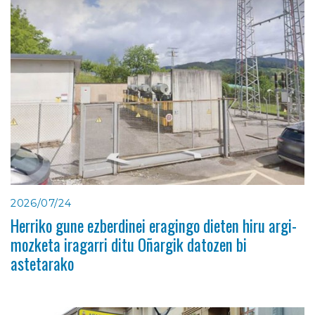
2026/07/24
Herriko gune ezberdinei eragingo dieten hiru argi-
mozketa iragarri ditu Oñargik datozen bi
astetarako