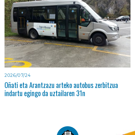
2026/07/24
Oñati eta Arantzazu arteko autobus zerbitzua
indartu egingo da uztailaren 31n