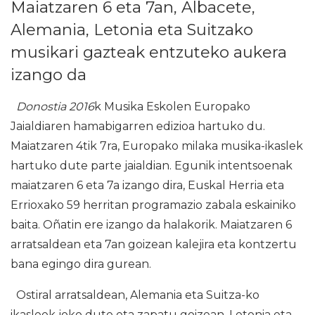
Maiatzaren 6 eta 7an, Albacete,
Alemania, Letonia eta Suitzako
musikari gazteak entzuteko aukera
izango da
Donostia 2016
k Musika Eskolen Europako
Jaialdiaren hamabigarren edizioa hartuko du.
Maiatzaren 4tik 7ra, Europako milaka musika-ikaslek
hartuko dute parte jaialdian. Egunik intentsoenak
maiatzaren 6 eta 7a izango dira, Euskal Herria eta
Errioxako 59 herritan programazio zabala eskainiko
baita. Oñatin ere izango da halakorik. Maiatzaren 6
arratsaldean eta 7an goizean kalejira eta kontzertu
bana egingo dira gurean.
Ostiral arratsaldean, Alemania eta Suitza-ko
ikasleek joko dute eta zapatu goizean, Letonia eta