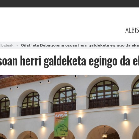
ALBI
lbisteak
Oñati eta Debagoiena osoan herri galdeketa egingo da eka
soan herri galdeketa egingo da 