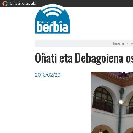
Oñatiko udala
Hasiera
A
Oñati eta Debagoiena o
2016/02/29