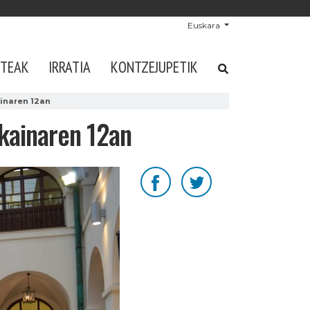
Euskara
STEAK
IRRATIA
KONTZEJUPETIK
inaren 12an
ekainaren 12an