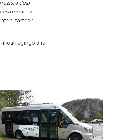
rrezkoa dela
babesa emanez
aten, tartean
ikoak egingo dira