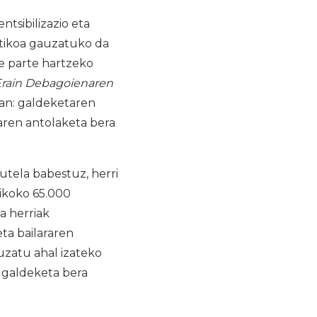
tsibilizazio eta
ktikoa gauzatuko da
te parte hartzeko
rain Debagoienaren
tan: galdeketaren
taren antolaketa bera
utela babestuz, herri
aikoko 65.000
a herriak
ta bailararen
uzatu ahal izateko
 galdeketa bera