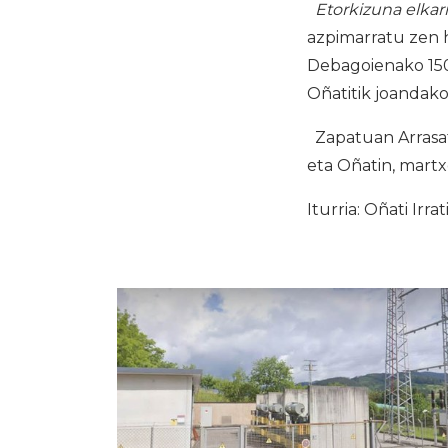
Etorkizuna elka
azpimarratu zen 
Debagoienako 150
Oñatitik joandako
Zapatuan Arrasat
eta Oñatin, martx
Iturria: Oñati Irrat