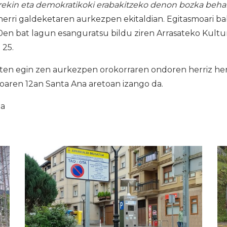
rrekin eta demokratikoki erabakitzeko denon bozka beha
herri galdeketaren aurkezpen ekitaldian. Egitasmoari 
en bat lagun esanguratsu bildu ziren Arrasateko Kultur
 25.
en egin zen aurkezpen orokorraren ondoren herriz herr
oaren 12an Santa Ana aretoan izango da.
ia