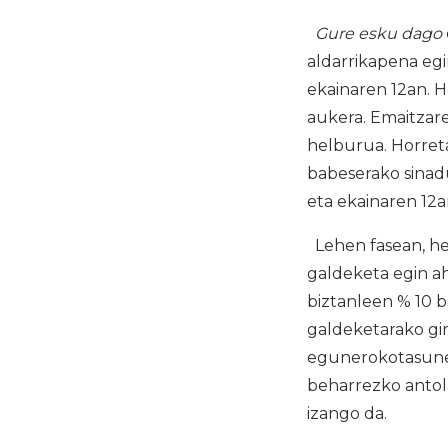
Gure esku dago
aldarrikapena egi
ekainaren 12an. H
aukera. Emaitzare
helburua. Horreta
babeserako sinadu
eta ekainaren 12a
Lehen fasean, her
galdeketa egin a
biztanleen % 10 b
galdeketarako gir
egunerokotasunen
beharrezko antola
izango da.