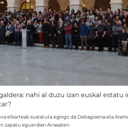
aldera: nahi al duzu izan euskal estatu
tar?
ena
elkarteak sustatuta egingo da Debagoiena eta Arama
en zapatu eguerdian Arrasaten.