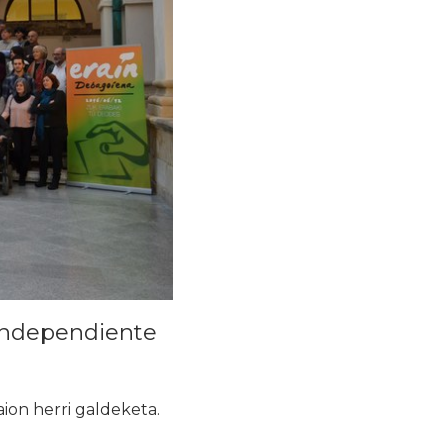
 independiente
ion herri galdeketa.