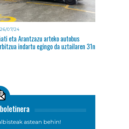
26/07/24
ati eta Arantzazu arteko autobus
rbitzua indartu egingo da uztailaren 31n
boletinera
lbisteak astean behin!