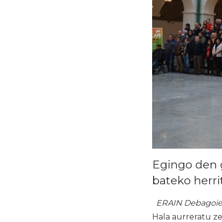
Egingo den g
bateko herri
ERAIN Debagoi
Hala aurreratu z