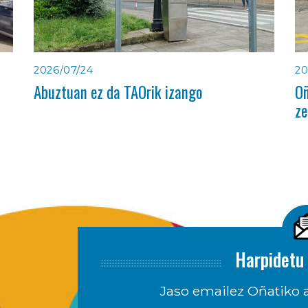
2026/07/24
20
Abuztuan ez da TAOrik izango
Oñ
ze
Harpidetu 
Jaso emailez Oñatiko a