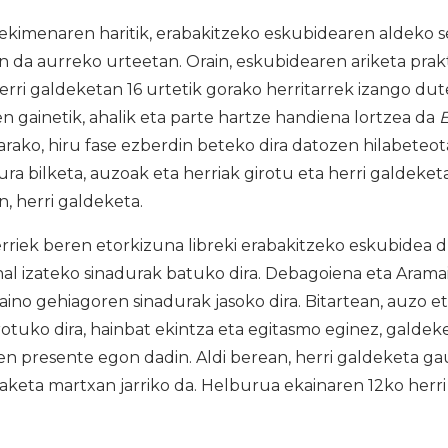
ekimenaren haritik, erabakitzeko eskubidearen aldeko sen
n da aurreko urteetan. Orain, eskubidearen ariketa pra
erri galdeketan 16 urtetik gorako herritarrek izango du
n gainetik, ahalik eta parte hartze handiena lortzea da
E
rako, hiru fase ezberdin beteko dira datozen hilabeteo
ra bilketa, auzoak eta herriak girotu eta herri galdeke
n, herri galdeketa.
riek beren etorkizuna libreki erabakitzeko eskubidea d
hal izateko sinadurak batuko dira. Debagoiena eta Aram
aino gehiagoren sinadurak jasoko dira. Bitartean, auzo et
otuko dira, hainbat ekintza eta egitasmo eginez, galdeke
 presente egon dadin. Aldi berean, herri galdeketa ga
keta martxan jarriko da. Helburua ekainaren 12ko herri