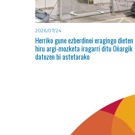
2026/07/24
Herriko gune ezberdinei eragingo dieten
hiru argi-mozketa iragarri ditu Oñargik
datozen bi astetarako