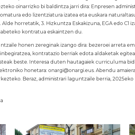
teko oinarrizko bi baldintza jarri dira: Enpresen administ
lomatura edo lizentziatura izatea eta euskara naturalt
iz. Alde horretatik, 3. Hizkuntza Eskakizuna, EGA edo C1 
hilabeteko kontratua eskaintzen du.
ntzaile honen zereginak izango dira: bezeroei arreta e
nbegiratzea, kontratazio berriak edota aldaketak egitea,
esteak beste. Interesa duten hautagaiek curriculuma bida
elektroniko honetara: onargi@onargi.eus. Abendu amaier
ezteko. Beraz, administrari laguntzaile berria, 2025eko
ia