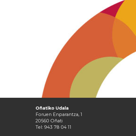
Oñatiko Udala
Foruen Enparantza, 1
20560 Oñati
Tel: 943 78 04 11