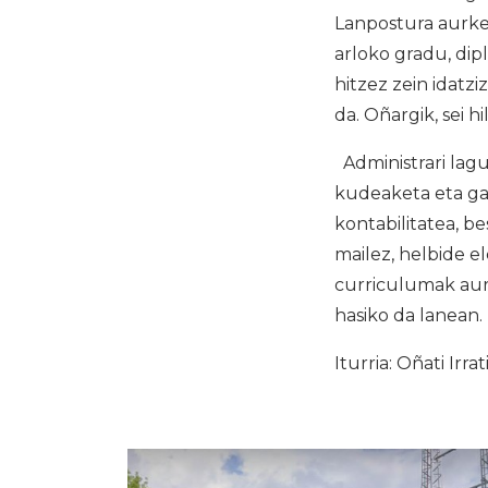
Lanpostura aurkez
arloko gradu, dip
hitzez zein idatz
da. Oñargik, sei 
Administrari lagu
kudeaketa eta gai
kontabilitatea, b
mailez, helbide 
curriculumak aurk
hasiko da lanean.
Iturria: Oñati Irrat