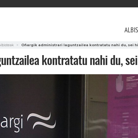
ALBI
Albisteak
Oñargik administrari laguntzailea kontratatu nahi du, sei h
untzailea kontratatu nahi du, se