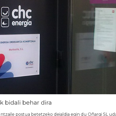
 bidali behar dira
ntzaile postua betetzeko deialdia egin du Oñargi SL ud