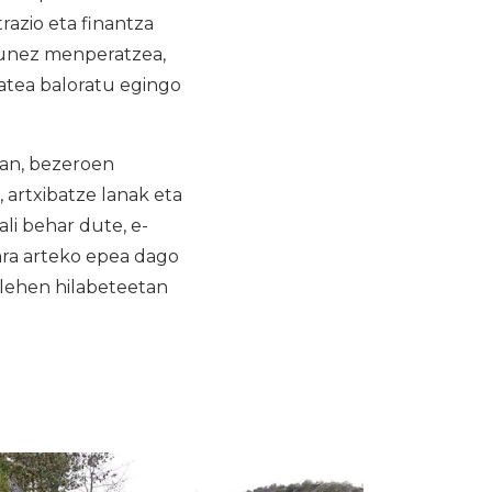
razio eta finantza
asunez menperatzea,
izatea baloratu egingo
man, bezeroen
 artxibatze lanak eta
li behar dute, e-
ara arteko epea dago
 lehen hilabeteetan