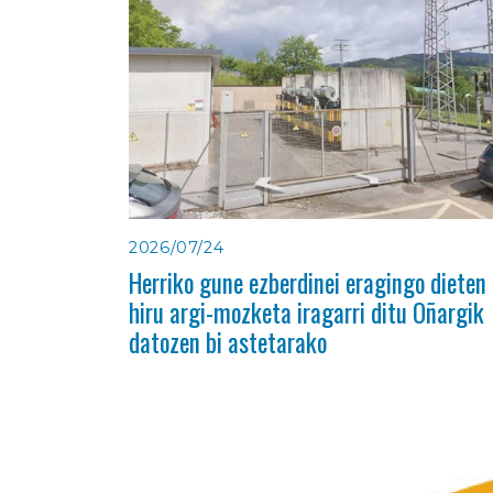
2026/07/24
Herriko gune ezberdinei eragingo dieten
hiru argi-mozketa iragarri ditu Oñargik
datozen bi astetarako