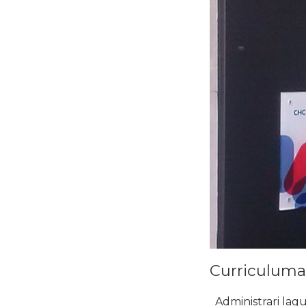
Curriculumak
Administrari lagu