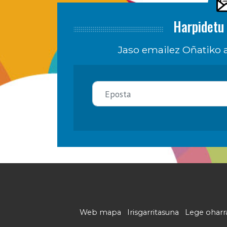
Harpidetu 
Jaso emailez Oñatiko a
Web mapa
Irisgarritasuna
Lege oharr