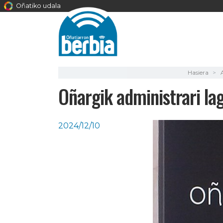
Oñatiko udala
Hasiera
Oñargik administrari lag
2024/12/10