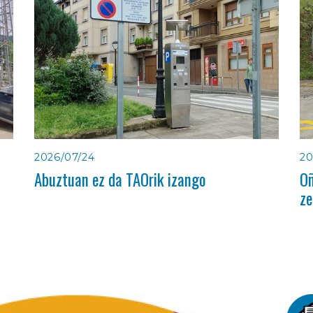
2026/07/24
20
Abuztuan ez da TAOrik izango
Oñ
ze