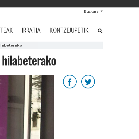
Euskara
STEAK
IRRATIA
KONTZEJUPETIK
ilabeterako
i hilabeterako