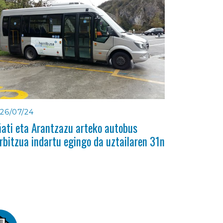
26/07/24
ati eta Arantzazu arteko autobus
rbitzua indartu egingo da uztailaren 31n