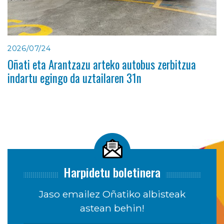
2026/07/24
Oñati eta Arantzazu arteko autobus zerbitzua
indartu egingo da uztailaren 31n
Harpidetu boletinera
Jaso emailez Oñatiko albisteak
astean behin!