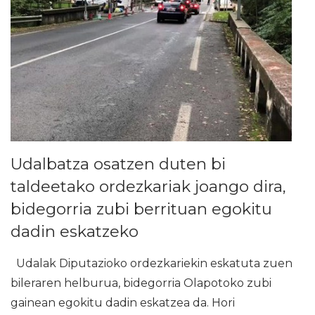
Udalbatza osatzen duten bi
taldeetako ordezkariak joango dira,
bidegorria zubi berrituan egokitu
dadin eskatzeko
Udalak Diputazioko ordezkariekin eskatuta zuen
bileraren helburua, bidegorria Olapotoko zubi
gainean egokitu dadin eskatzea da. Hori