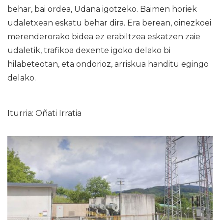
behar, bai ordea, Udana igotzeko. Baimen horiek
udaletxean eskatu behar dira. Era berean, oinezkoei
merenderorako bidea ez erabiltzea eskatzen zaie
udaletik, trafikoa dexente igoko delako bi
hilabeteotan, eta ondorioz, arriskua handitu egingo
delako.
Iturria: Oñati Irratia