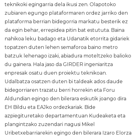
teknikoki egingarria dela ikusi zen. Olapotoko
zubiaren egungo plataformaren ordez jarriko den
plataforma berrian bidegorria markatu besterik ez
da egin behar, errepidea pitin bat estututa. Baina
nahikoa leku badago eta Udanatik etorrita gidariek
topatzen duten lehen semaforoa baino metro
batzuk lehenago izaki, abiadura moteltzeko balioko
du gainera. Hala jaso da GIRDER ingeniaritza
enpresak osatu duen proiektu teknikoan.
Udalbatza osatzen duten bi taldeak ados daude
bidegorriaren trazatu berri horrekin eta Foru
Aldundian egingo den bilerara eskutik joango dira
EH Bildu eta EAJko ordezkariak. Bide
azpiegituretako departamentuan Kudeaketa eta
plangintzako zuzendari nagusi Mikel
Uribetxebarriarekin egingo den bilerara Izaro Elorza