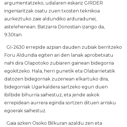
argumentatzeko, udalaren eskariz GIRDER
ingeniaritzak osatu zuen txosten teknikoa
aurkeztuko zaie aldundiko arduradunei,
astelehenean. Batzarra Donostian izango da,
9:30tan.
GI-2630 errepide azpian dauden zubiak berritzeko
Foru Aldundia egiten ari den lanak aprobetxatu
nahi dira Olapotoko zubiaren gainean bidegorria
egokitzeko. Hala, herri gunetik eta Olabarrietatik
datozen bidegorriak zuzenean elkartuko dira,
bidegorriak Ugarkaldera sartzeko egun duen
ibilbide bihurria saihestuz, eta jende askok
errepidean aurrera eginda sortzen dituen arrisku
egoerak saihestuz.
Gaia azken Osoko Bilkuran azaldu zen eta