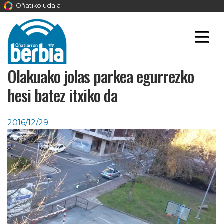
Oñatiko udala
Olakuako jolas parkea egurrezko
hesi batez itxiko da
2016/12/29