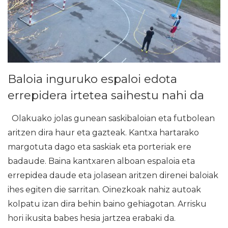
Baloia inguruko espaloi edota
errepidera irtetea saihestu nahi da
Olakuako jolas gunean saskibaloian eta futbolean
aritzen dira haur eta gazteak. Kantxa hartarako
margotuta dago eta saskiak eta porteriak ere
badaude. Baina kantxaren alboan espaloia eta
errepidea daude eta jolasean aritzen direnei baloiak
ihes egiten die sarritan. Oinezkoak nahiz autoak
kolpatu izan dira behin baino gehiagotan. Arrisku
hori ikusita babes hesia jartzea erabaki da.