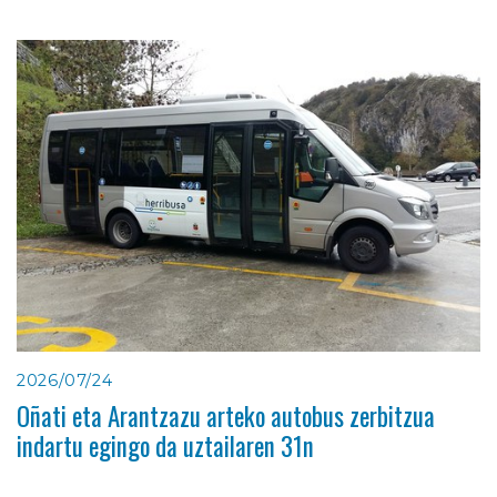
2026/07/24
Oñati eta Arantzazu arteko autobus zerbitzua
indartu egingo da uztailaren 31n