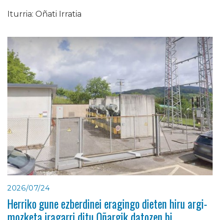
Iturria: Oñati Irratia
2026/07/24
Herriko gune ezberdinei eragingo dieten hiru argi-
mozketa iragarri ditu Oñargik datozen bi