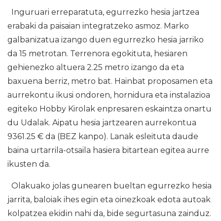
Inguruari erreparatuta, egurrezko hesia jartzea
erabaki da paisaian integratzeko asmoz. Marko
galbanizatua izango duen egurrezko hesia jarriko
da 15 metrotan. Terrenora egokituta, hesiaren
gehienezko altuera 2.25 metro izango da eta
baxuena berriz, metro bat. Hainbat proposamen eta
aurrekontu ikusi ondoren, hornidura eta instalazioa
egiteko Hobby Kirolak enpresaren eskaintza onartu
du Udalak. Aipatu hesia jartzearen aurrekontua
9361.25 € da (BEZ kanpo). Lanak esleituta daude
baina urtarrila-otsaila hasiera bitartean egitea aurre
ikusten da.
Olakuako jolas gunearen bueltan egurrezko hesia
jarrita, baloiak ihes egin eta oinezkoak edota autoak
kolpatzea ekidin nahi da, bide segurtasuna zainduz.