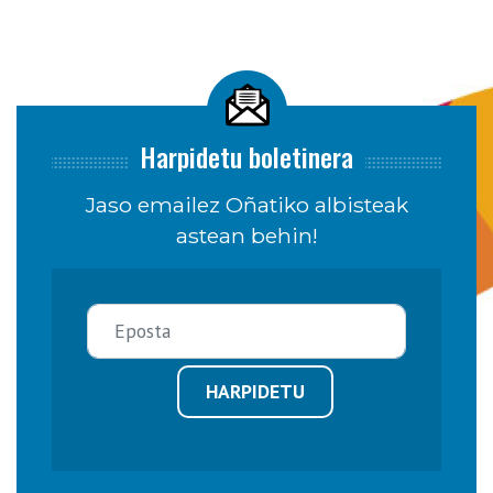
Harpidetu boletinera
Jaso emailez Oñatiko albisteak
astean behin!
HARPIDETU