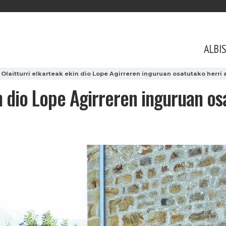
ALBI
Olaitturri elkarteak ekin dio Lope Agirreren inguruan osatutako herri 
in dio Lope Agirreren inguruan os