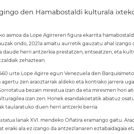
ingo den Hamabostaldi kulturala ixteko
 asmoa da Lope Agirreren figura ekarrita hamabostaldi
auzak ondo, 2021a amaitu aurretik gauzatu ahal izango da
a daude herri antzerkia prestatzen, entseatzen, eta kul
tzaldiak zehaztean.
460 urte Lope Agirre egun Venezuela den Barquisimeton h
agertu zen araoztarrak aldeko eta kontrako jarrera ugar
rrotatua bezain mirestua izan da eta miresmen hori ait
lturagilea izan zen. Honek esandakoetatik abiatuz osatu 
ak taularatuko duen herri antzerki berria.
statua
lanak XVI. mendeko Oñatira eramango gaitu. Ar
at eraiki ala ez izango da antzezlanaren eztabaidagaia et