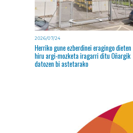
2026/07/24
Herriko gune ezberdinei eragingo dieten
hiru argi-mozketa iragarri ditu Oñargik
datozen bi astetarako