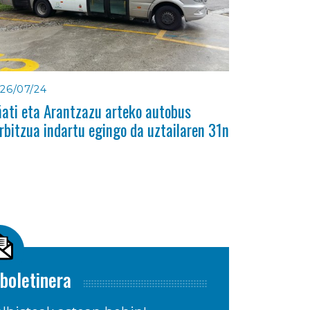
26/07/24
ati eta Arantzazu arteko autobus
rbitzua indartu egingo da uztailaren 31n
boletinera