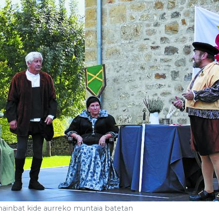
 hainbat kide aurreko muntaia batetan