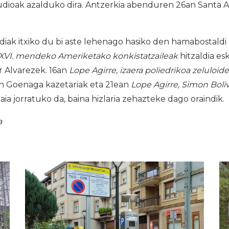
udioak azalduko dira. Antzerkia abenduren 26an Santa A
ak itxiko du bi aste lehenago hasiko den hamabostaldi 
XVI. mendeko Ameriketako konkistatzaileak
hitzaldia e
 Alvarezek. 16an
Lope Agirre, izaera poliedrikoa zeluloide
n Goenaga kazetariak eta 21ean
Lope Agirre, Simon Boli
aia jorratuko da, baina hizlaria zehazteke dago oraindik.
a