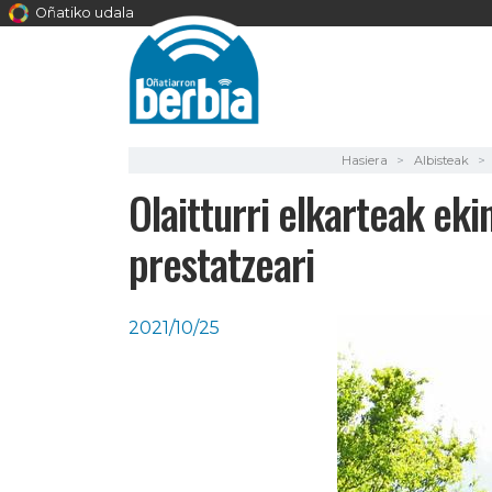
Oñatiko udala
Hasiera
Albisteak
Olaitturri elkarteak ek
prestatzeari
2021/10/25