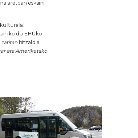
na aretoan eskaini
kulturala.
skainiko du EHUko
 zatitan
hitzaldia
var eta Ameriketako