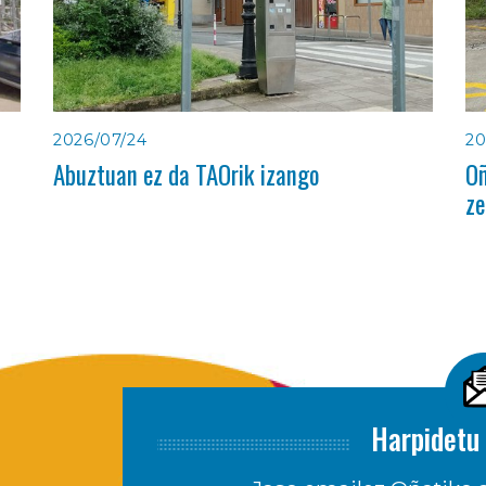
2026/07/24
20
Abuztuan ez da TAOrik izango
Oñ
ze
Harpidetu 