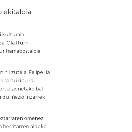
 ekitaldia
 kulturala
. Olaitturri
tur hamabostaldia
il zutela. Felipe IIa
i sortu ditu lau
ortu zionetako bat
du Iñazio Irizarrek
aoztarraren omenez
a herritarren aldeko