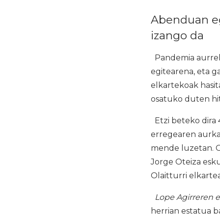
Abenduan eg
izango da
Pandemia aurreko
egitearena, eta g
elkartekoak hasit
osatuko duten hi
Etzi beteko dira 
erregearen aurka 
mende luzetan. Go
Jorge Oteiza esku
Olaitturri elkarte
Lope Agirreren e
herrian estatua b