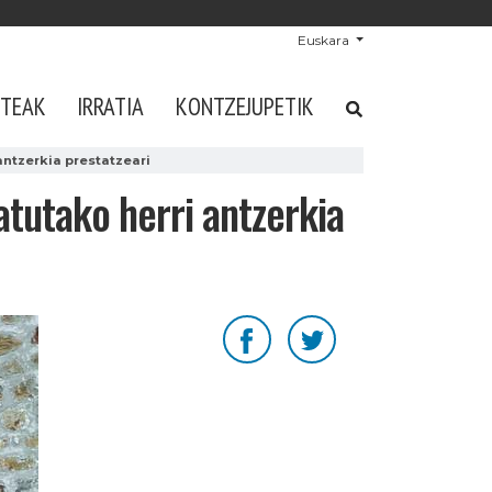
Euskara
STEAK
IRRATIA
KONTZEJUPETIK
antzerkia prestatzeari
atutako herri antzerkia