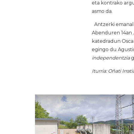
eta kontrako arg
asmo da.
Antzerki emanaldi
Abenduren 14an
katedradun Oscar
egingo du Agusti
independentzia
g
Iturria: Oñati Irrati