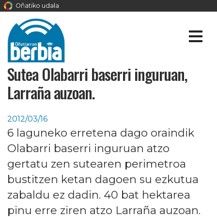
Oñatiko udala
Sutea Olabarri baserri inguruan,
Larraña auzoan.
2012/03/16
6 laguneko erretena dago oraindik
Olabarri baserri inguruan atzo
gertatu zen sutearen perimetroa
bustitzen ketan dagoen su ezkutua
zabaldu ez dadin. 40 bat hektarea
pinu erre ziren atzo Larraña auzoan.