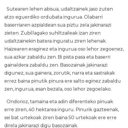
Sutearen lehen abisua, udaltzainek jaso zuten
atzo eguerdiko ordubata ingurua. Olabarri
baserriaren azpialdean sua piztu zela jakinarazi
zieten. Zubillagako suhiltzaileak izan ziren
udaltzainekin batera inguratu ziren lehenak.
Haizearen eraginez eta ingurua oso lehor zegoenez,
sua azkar zabaldu zen. Bi pista pasa eta baserri
gainaldera zabaldu zen. Basozainak jakinarazi
digunez, sua gainera, zorutik, narra eta sastrakak
errez baina pinutik pinura ere salto eginez zabaldu
zen, ingurua, esan bezala, oso lehor zegoelako.
Ondorioz, tamaina eta adin diferenteko pinuak
erre ziren, 40 hektarea inguru. Pinurik gazteenak,
sei bat urtekoak ziren baina 50 urtekoak ere erre
direla jakinarazi digu basozainak.