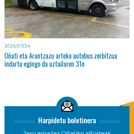
2026/07/24
Oñati eta Arantzazu arteko autobus zerbitzua
indartu egingo da uztailaren 31n
Harpidetu boletinera
Jaso emailez Oñatiko albisteak