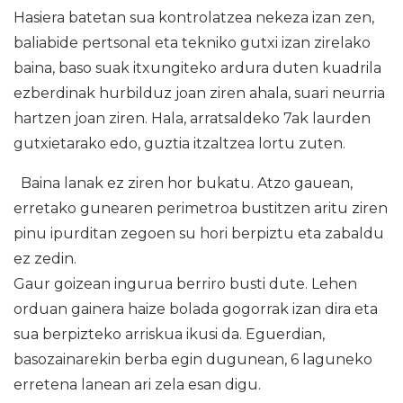
Hasiera batetan sua kontrolatzea nekeza izan zen,
baliabide pertsonal eta tekniko gutxi izan zirelako
baina, baso suak itxungiteko ardura duten kuadrila
ezberdinak hurbilduz joan ziren ahala, suari neurria
hartzen joan ziren. Hala, arratsaldeko 7ak laurden
gutxietarako edo, guztia itzaltzea lortu zuten.
Baina lanak ez ziren hor bukatu. Atzo gauean,
erretako gunearen perimetroa bustitzen aritu ziren
pinu ipurditan zegoen su hori berpiztu eta zabaldu
ez zedin.
Gaur goizean ingurua berriro busti dute. Lehen
orduan gainera haize bolada gogorrak izan dira eta
sua berpizteko arriskua ikusi da. Eguerdian,
basozainarekin berba egin dugunean, 6 laguneko
erretena lanean ari zela esan digu.