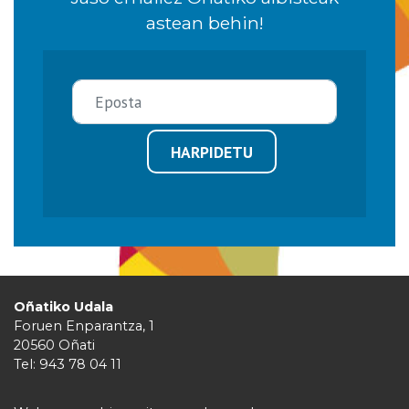
astean behin!
HARPIDETU
Oñatiko Udala
Foruen Enparantza, 1
20560 Oñati
Tel: 943 78 04 11