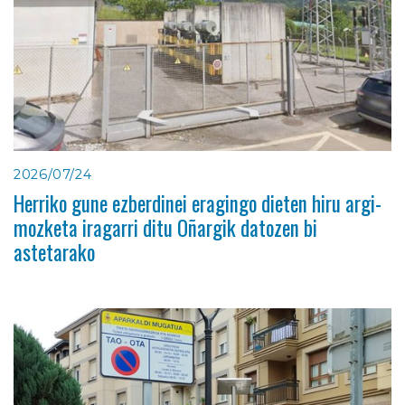
2026/07/24
Herriko gune ezberdinei eragingo dieten hiru argi-
mozketa iragarri ditu Oñargik datozen bi
astetarako