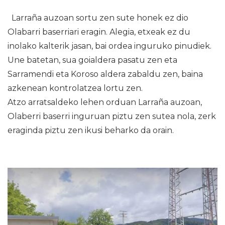
Larraña auzoan sortu zen sute honek ez dio
Olabarri baserriari eragin. Alegia, etxeak ez du
inolako kalterik jasan, bai ordea inguruko pinudiek.
Une batetan, sua goialdera pasatu zen eta
Sarramendi eta Koroso aldera zabaldu zen, baina
azkenean kontrolatzea lortu zen.
Atzo arratsaldeko lehen orduan Larraña auzoan,
Olaberri baserri inguruan piztu zen sutea nola, zerk
eraginda piztu zen ikusi beharko da orain.