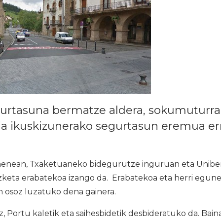
gurtasuna bermatze aldera, sokumuturr
nia ikuskizunerako segurtasun eremua er
henean, Txaketuaneko bidegurutze inguruan eta Uniber
keta erabatekoa izango da. Erabatekoa eta herri egune
osoz luzatuko dena gainera.
, Portu kaletik eta saihesbidetik desbideratuko da. Bai