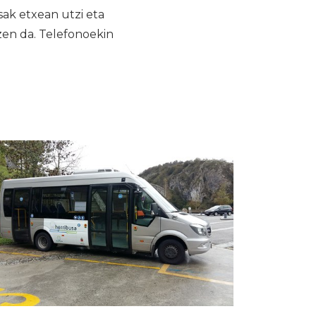
sak etxean utzi eta
zen da. Telefonoekin