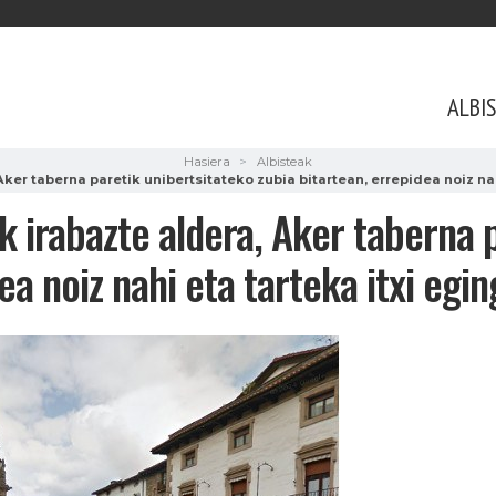
ALBI
Hasiera
Albisteak
ker taberna paretik unibertsitateko zubia bitartean, errepidea noiz na
k irabazte aldera, Aker taberna 
ea noiz nahi eta tarteka itxi eg