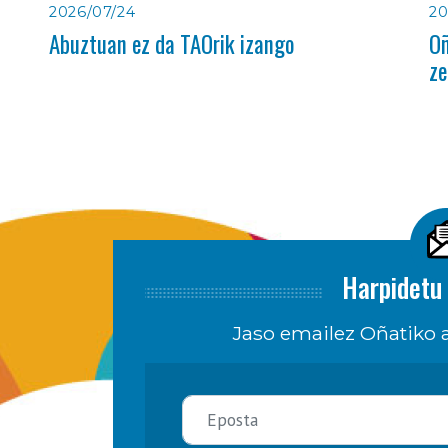
2026/07/24
20
Abuztuan ez da TAOrik izango
Oñ
ze
Harpidetu 
Jaso emailez Oñatiko a