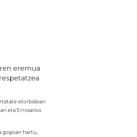
aren eremua
respetatzea
tsitate etorbidean
an eta Errosarixo
na gogoan hartu,