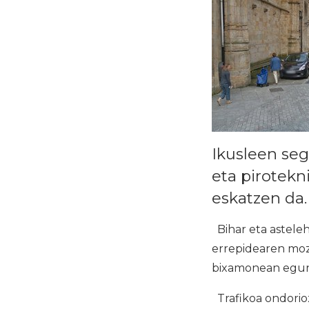
Ikusleen se
eta pirotek
eskatzen da.
Bihar eta astele
errepidearen moz
bixamonean egun 
Trafikoa ondorioz