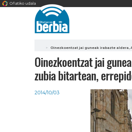
Oñatiko udala
Oinezkoentzat jai guneak irabazte aldera, A
Oinezkoentzat jai gunea
zubia bitartean, errepid
2014/10/03