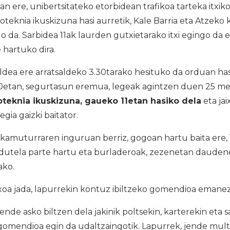
n ere, unibertsitateko etorbidean trafikoa tarteka itxi
oteknia ikuskizuna hasi aurretik, Kale Barria eta Atzeko 
ngo da. Sarbidea 11ak laurden gutxietarako itxi egingo da
 hartuko dira.
ea ere arratsaldeko 3.30tarako hesituko da orduan hasi
10etan, segurtasun eremua, legeak agintzen duen 25 m
oteknia ikuskizuna, gaueko 11etan hasiko dela
eta ja
ia gaizki baitator.
amuturraren inguruan berriz, gogoan hartu baita ere, 1
dutela parte hartu eta burladeroak, zezenetan dauden
ako.
oa jada, lapurrekin kontuz ibiltzeko gomendioa emanez
ende asko biltzen dela jakinik poltsekin, karterekin eta 
 gomendioa egin da udaltzaingotik. Lapurrek, jende mul