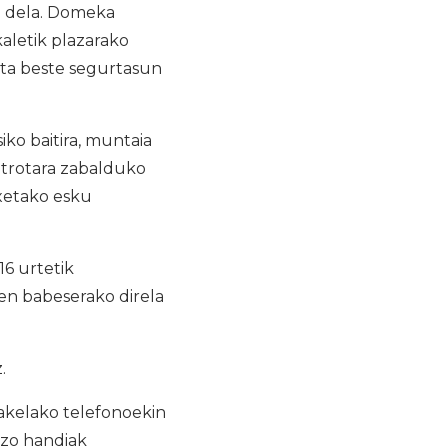
ko dela. Domeka
kaletik plazarako
 eta beste segurtasun
ko baitira, muntaia
etrotara zabalduko
ixetako esku
6 urtetik
en babeserako direla
.
sakelako telefonoekin
tzo handiak