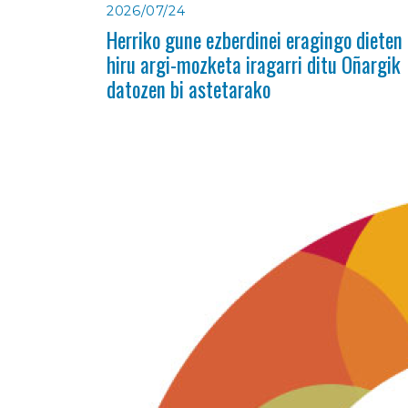
2026/07/24
Herriko gune ezberdinei eragingo dieten
hiru argi-mozketa iragarri ditu Oñargik
datozen bi astetarako