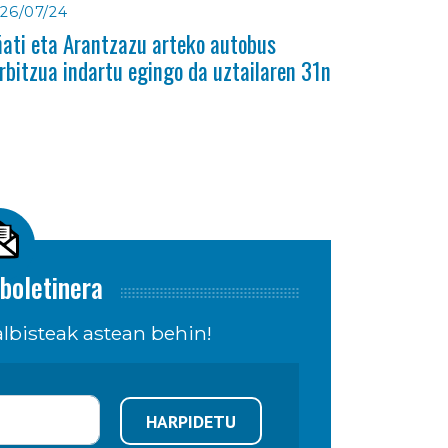
26/07/24
ati eta Arantzazu arteko autobus
rbitzua indartu egingo da uztailaren 31n
boletinera
lbisteak astean behin!
HARPIDETU