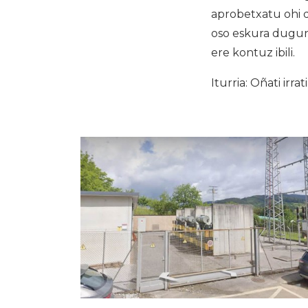
aprobetxatu ohi d
oso eskura dugun 
ere kontuz ibili.
Iturria: Oñati irrat