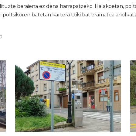
ituzte beraiena ez dena harrapatzeko. Halakoetan, polt
poltsikoren batetan kartera txiki bat eramatea aholkat
ia