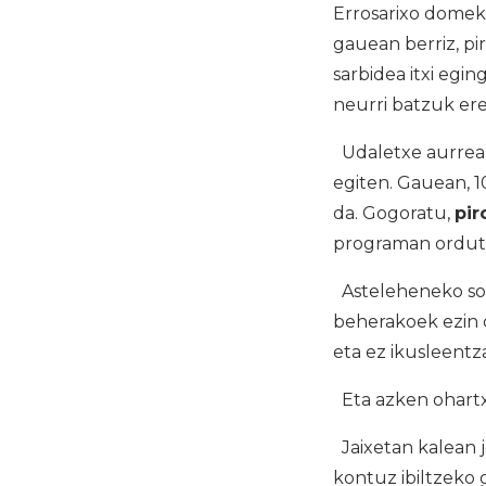
Errosarixo domeka
gauean berriz, pir
sarbidea itxi egi
neurri batzuk ere
Udaletxe aurreald
egiten. Gauean, 
da. Gogoratu,
pir
programan orduteg
Asteleheneko sok
beherakoek ezin 
eta ez ikusleentz
Eta azken ohartx
Jaixetan kalean j
kontuz ibiltzeko