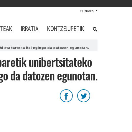
Euskara
STEAK
IRRATIA
KONTZEJUPETIK
hi eta tarteka itxi egingo da datozen egunotan.
paretik unibertsitateko
ingo da datozen egunotan.