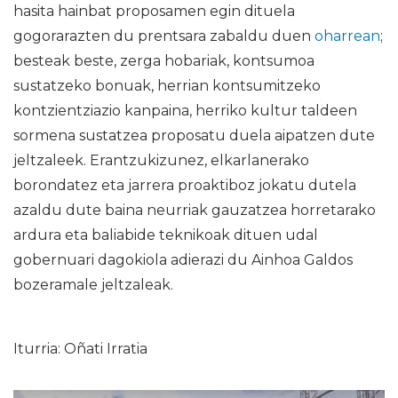
hasita hainbat proposamen egin dituela
gogorarazten du prentsara zabaldu duen
oharrean
;
besteak beste, zerga hobariak, kontsumoa
sustatzeko bonuak, herrian kontsumitzeko
kontzientziazio kanpaina, herriko kultur taldeen
sormena sustatzea proposatu duela aipatzen dute
jeltzaleek. Erantzukizunez, elkarlanerako
borondatez eta jarrera proaktiboz jokatu dutela
azaldu dute baina neurriak gauzatzea horretarako
ardura eta baliabide teknikoak dituen udal
gobernuari dagokiola adierazi du Ainhoa Galdos
bozeramale jeltzaleak.
Iturria: Oñati Irratia