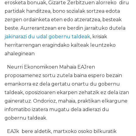
erosketa bonuak, Gizarte Zerbitzuen alorreko diru
partidak handitzea, bono sozialak sortzea edota
zergen ordainketa eten edo atzeratzea, besteak
beste. Aurrerantzean ere berdin jarraituko dutela
jakinarazi du udal gobernu taldeak
, krisiak
herritarrengan eragindako kalteak leuntzeko
ahaleginean
Neurri Ekonomikoen Mahaia EAJren
proposamenez sortu zutela baina espero bezain
emankorra ez dela gertatu onartu du gobernu
taldeak, oposizioaren ekarpen zehatzik ez dela izan
gaineratuz. Ondorioz, mahaia, praktikan elkargune
infomatibo izatera mugatu dela adierazi du
gobernu taldeak.
EAJk bere aldetik, martxoko osoko bilkuratik