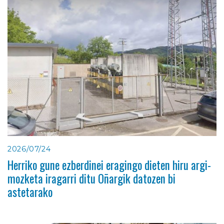
2026/07/24
Herriko gune ezberdinei eragingo dieten hiru argi-
mozketa iragarri ditu Oñargik datozen bi
astetarako