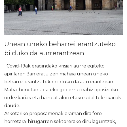
Unean uneko beharrei erantzuteko
bilduko da aurrerantzean
Covid-19ak eragindako krisiari aurre egiteko
apirilaren 3an eratu zen mahaia unean uneko
beharrei erantzuteko bilduko da aurrerantzean.
Mahai honetan udaleko gobernu nahiz oposizioko
ordezkariak eta hainbat alorretako udal teknikariak
daude.
Askotariko proposamenak eraman dira foro
horretara: hirugarren sektorerako dirulaguntzak,