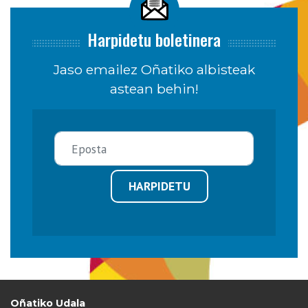
Harpidetu boletinera
Jaso emailez Oñatiko albisteak
astean behin!
HARPIDETU
Oñatiko Udala