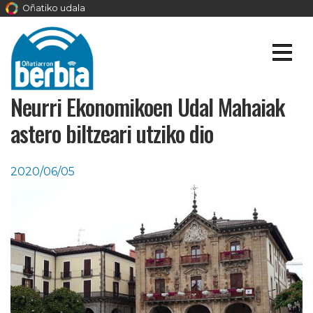
Oñatiko udala
Neurri Ekonomikoen Udal Mahaiak
astero biltzeari utziko dio
2020/06/05