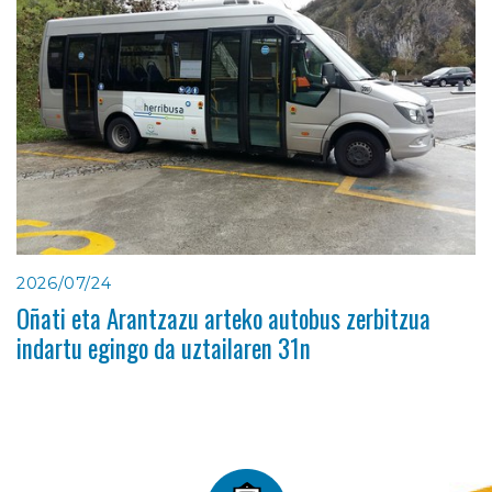
2026/07/24
Oñati eta Arantzazu arteko autobus zerbitzua
indartu egingo da uztailaren 31n