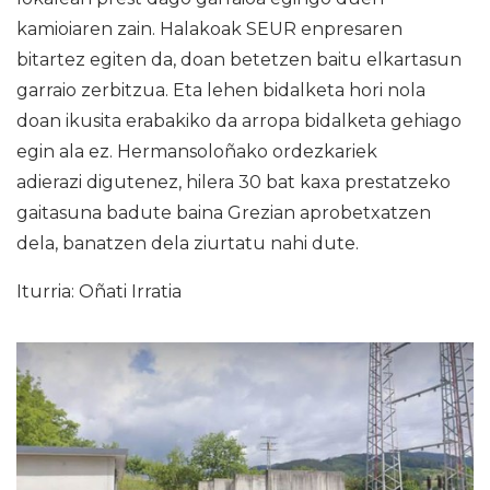
kamioiaren zain. Halakoak SEUR enpresaren
bitartez egiten da, doan betetzen baitu elkartasun
garraio zerbitzua. Eta lehen bidalketa hori nola
doan ikusita erabakiko da arropa bidalketa gehiago
egin ala ez. Hermansoloñako ordezkariek
adierazi digutenez, hilera 30 bat kaxa prestatzeko
gaitasuna badute baina Grezian aprobetxatzen
dela, banatzen dela ziurtatu nahi dute.
Iturria: Oñati Irratia