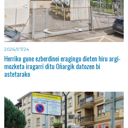
2026/07/24
Herriko gune ezberdinei eragingo dieten hiru argi-
mozketa iragarri ditu Oñargik datozen bi
astetarako