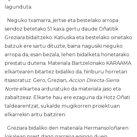
lagunduta.
Neguko txamarra, jertse eta bestelako arropa
sendoz betetako 51 kaxa gertu daude Oñatitik
Greziara bidaltzeko. Katiuska eta bestelako oinetako
batzuk ere sartu dituzte, baina nagusiki neguko
arropa da, esan bezala, lehen bidalketa honetarako
prestatu dutena. Materiala Bartzelonako KARAAMA
elkartearen bitartez bidaliko da, hiriburu horretan
itsasoratuz. Gero, Grezian,
Accion Directa-Sierra
Norte
elkartea arduratuko da materiala jaso eta
zabaltzeaz. Elkarte hau ere ezaguna da Hotz Oñati
taldearentzat, sukalde mugikorren proiektuan
elkarrekin aritu baitziren.
Greziara bidaliko den materiala Hermansoloñaren
lokalean prest dago garraioa egingo duen