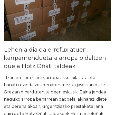
Lehen aldia da errefuxiatuen
kanpamenduetara arropa bidaltzen
duela Hotz Oñati taldeak
Izan ere, orain arte, arropa asko, pilatuta eta
banatu ezinda zeudenaren mezua jaso izan dute
Grezian diharduten taldeen eskutik. Baina jendea
neguko arropa beharrean dagoela jakinarazi diete
eta berehalakoan, urgentziazko prestaketa lana
egin dute Hotz Oñati taldekoek Hermansoloñak