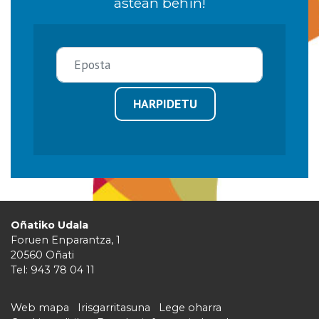
astean behin!
HARPIDETU
Oñatiko Udala
Foruen Enparantza, 1
20560 Oñati
Tel: 943 78 04 11
Web mapa
Irisgarritasuna
Lege oharra