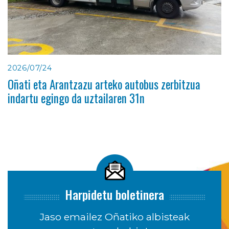
2026/07/24
Oñati eta Arantzazu arteko autobus zerbitzua
indartu egingo da uztailaren 31n
Harpidetu boletinera
Jaso emailez Oñatiko albisteak