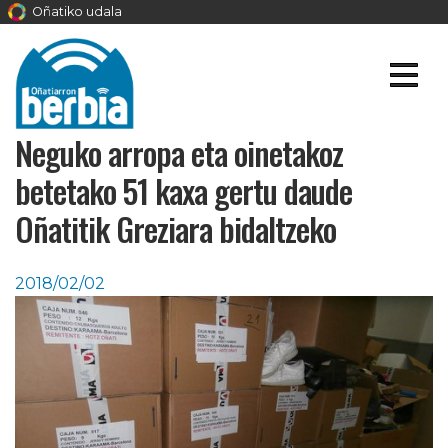
Oñatiko udala
Neguko arropa eta oinetakoz
betetako 51 kaxa gertu daude
Oñatitik Greziara bidaltzeko
2018/02/02