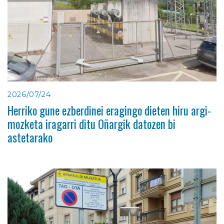
2026/07/24
Herriko gune ezberdinei eragingo dieten hiru argi-
mozketa iragarri ditu Oñargik datozen bi
astetarako