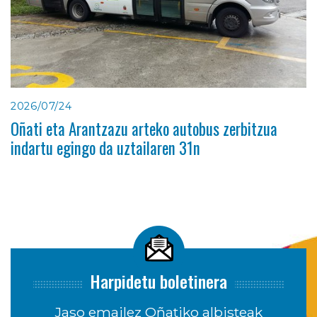
2026/07/24
Oñati eta Arantzazu arteko autobus zerbitzua
indartu egingo da uztailaren 31n
Harpidetu boletinera
Jaso emailez Oñatiko albisteak