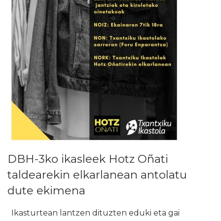
DBH-3ko ikasleek Hotz Oñati
taldearekin elkarlanean antolatu
dute ekimena
Ikasturtean lantzen dituzten eduki eta gai