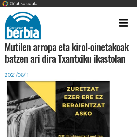
Oñatiko udala
Mutilen arropa eta kirol-oinetakoak
batzen ari dira Txantxiku ikastolan
2021/06/11