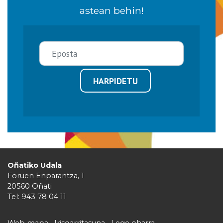
astean behin!
HARPIDETU
Oñatiko Udala
Foruen Enparantza, 1
20560 Oñati
Tel: 943 78 04 11