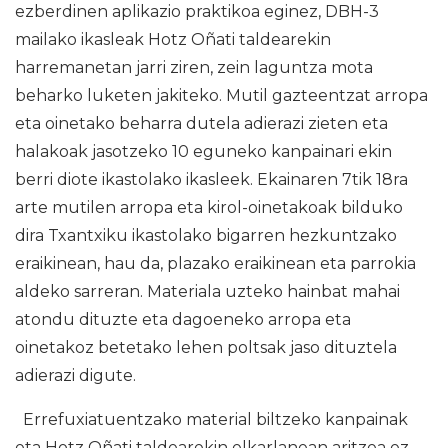
ezberdinen aplikazio praktikoa eginez, DBH-3
mailako ikasleak Hotz Oñati taldearekin
harremanetan jarri ziren, zein laguntza mota
beharko luketen jakiteko. Mutil gazteentzat arropa
eta oinetako beharra dutela adierazi zieten eta
halakoak jasotzeko 10 eguneko kanpainari ekin
berri diote ikastolako ikasleek. Ekainaren 7tik 18ra
arte mutilen arropa eta kirol-oinetakoak bilduko
dira Txantxiku ikastolako bigarren hezkuntzako
eraikinean, hau da, plazako eraikinean eta parrokia
aldeko sarreran. Materiala uzteko hainbat mahai
atondu dituzte eta dagoeneko arropa eta
oinetakoz betetako lehen poltsak jaso dituztela
adierazi digute.
Errefuxiatuentzako material biltzeko kanpainak
eta Hotz Oñati taldearekin elkarlanean aritzea ez