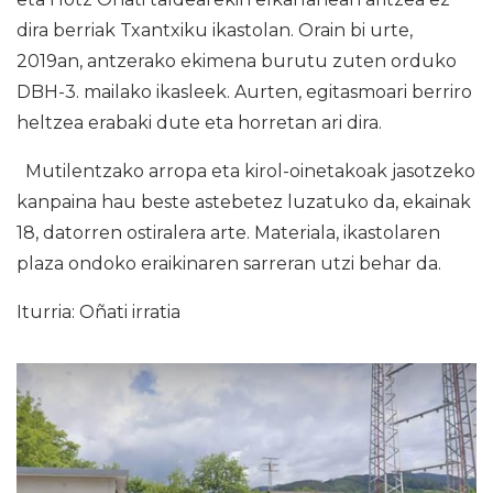
dira berriak Txantxiku ikastolan. Orain bi urte,
2019an, antzerako ekimena burutu zuten orduko
DBH-3. mailako ikasleek. Aurten, egitasmoari berriro
heltzea erabaki dute eta horretan ari dira.
Mutilentzako arropa eta kirol-oinetakoak jasotzeko
kanpaina hau beste astebetez luzatuko da, ekainak
18, datorren ostiralera arte. Materiala, ikastolaren
plaza ondoko eraikinaren sarreran utzi behar da.
Iturria: Oñati irratia