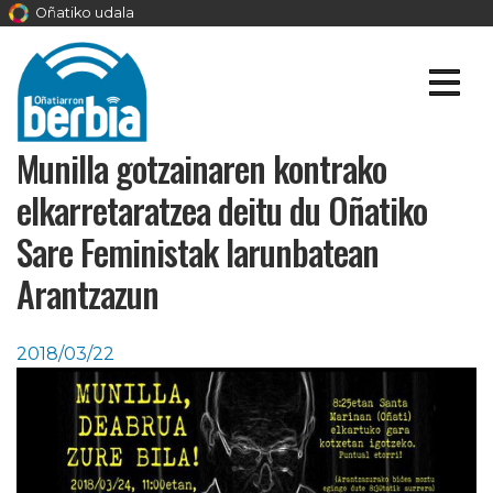
Oñatiko udala
Munilla gotzainaren kontrako
elkarretaratzea deitu du Oñatiko
Sare Feministak larunbatean
Arantzazun
2018/03/22