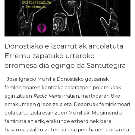
Donostiako elizbarrutiak antolatuta
Erremu zapatuko urteroko
erromesaldia egingo da Santutegira
Jose Ignacio Munilla Donostiako gotzainak
feminismoaren kontrako adierazpen polemikoak
egin zituen
Radio Maria
irratian, martxoaren 8ko
emakumeen greba zela eta. Deabruak feminismoari
gola sartu ziola esan zuen Munillak. Mugimendu
feminista ez ezik, erakunde ezberdinek bere
haserrea azaldu zuten adierazpen hauen aurka eta