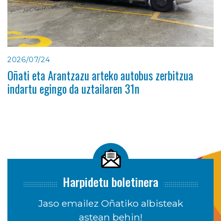
2026/07/24
Oñati eta Arantzazu arteko autobus zerbitzua
indartu egingo da uztailaren 31n
Harpidetu boletinera
Jaso emailez Oñatiko albisteak
astean behin!