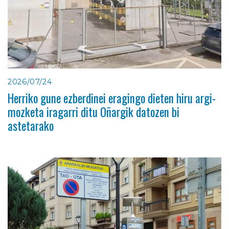
2026/07/24
Herriko gune ezberdinei eragingo dieten hiru argi-
mozketa iragarri ditu Oñargik datozen bi
astetarako