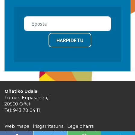
HARPIDETU
Oñatiko Udala
Foruen Enparantza, 1
20560 Oñati
Tel: 943 78 04 11
Web mapa
Irisgarritasuna
Lege oharra
Cookie politika
Barruko informazio kanala