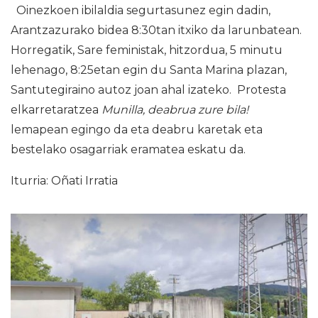
Oinezkoen ibilaldia segurtasunez egin dadin,
Arantzazurako bidea 8:30tan itxiko da larunbatean.
Horregatik, Sare feministak, hitzordua, 5 minutu
lehenago, 8:25etan egin du Santa Marina plazan,
Santutegiraino autoz joan ahal izateko. Protesta
elkarretaratzea
Munilla, deabrua zure bila!
lemapean egingo da eta deabru karetak eta
bestelako osagarriak eramatea eskatu da.
Iturria: Oñati Irratia