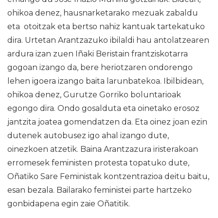
ohikoa denez, hausnarketarako mezuak zabaldu
eta otoitzak eta bertso nahiz kantuak tartekatuko
dira. Urtetan Arantzazuko ibilaldi hau antolatzearen
ardura izan zuen Iñaki Beristain frantziskotarra
gogoan izango da, bere heriotzaren ondorengo
lehen igoera izango baita larunbatekoa. Ibilbidean,
ohikoa denez, Gurutze Gorriko boluntarioak
egongo dira. Ondo gosalduta eta oinetako erosoz
jantzita joatea gomendatzen da. Eta oinez joan ezin
dutenek autobusez igo ahal izango dute,
oinezkoen atzetik. Baina Arantzazura iristerakoan
erromesek feministen protesta topatuko dute,
Oñatiko Sare Feministak kontzentrazioa deitu baitu,
esan bezala. Bailarako feministei parte hartzeko
gonbidapena egin zaie Oñatitik.