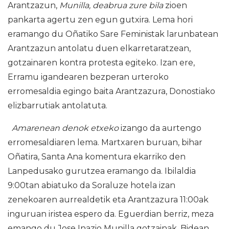
Arantzazun,
Munilla, deabrua zure bila
zioen
pankarta agertu zen egun gutxira. Lema hori
eramango du Oñatiko Sare Feministak larunbatean
Arantzazun antolatu duen elkarretaratzean,
gotzainaren kontra protesta egiteko. Izan ere,
Erramu igandearen bezperan urteroko
erromesaldia egingo baita Arantzazura, Donostiako
elizbarrutiak antolatuta.
Amarenean denok etxeko
izango da aurtengo
erromesaldiaren lema. Martxaren buruan, bihar
Oñatira, Santa Ana komentura ekarriko den
Lanpedusako gurutzea eramango da. Ibilaldia
9:00tan abiatuko da Soraluze hotela izan
zenekoaren aurrealdetik eta Arantzazura 11:00ak
inguruan iristea espero da. Eguerdian berriz, meza
emango du Jose Inazio Munilla gotzainak. Bidean,