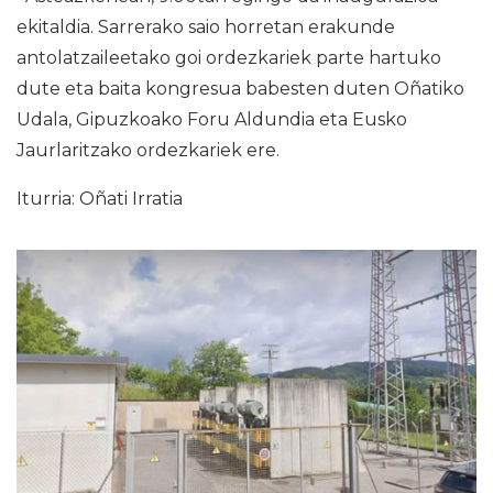
ekitaldia. Sarrerako saio horretan erakunde
antolatzaileetako goi ordezkariek parte hartuko
dute eta baita kongresua babesten duten Oñatiko
Udala, Gipuzkoako Foru Aldundia eta Eusko
Jaurlaritzako ordezkariek ere.
Iturria: Oñati Irratia