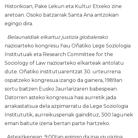
Historikoan, Pake Lekun eta Kultur Etxeko zine
aretoan. Osoko batzarrak Santa Ana antzokian
egingo dira.
Belaunaldiak elkartuz justizia globalerako
nazioarteko kongresu hau Oñatiko Lege Soziologia
Institutuak eta Research Committee for the
Sociology of Law nazioarteko elkarteak antolatu
dute. Oñatiko institutuarentzat 30. urteurrena
ospatzeko kongresua izango da gainera, 1989an
sortu baitzen Eusko Jaurlarizaren babespean.
Datorren asteko kongresua hasi aurretik jada
arrakastatsua dela azpimarratu da Lege Soziologia
Institututik, aurreikuspenak gaindituz, 300 lagunek
eman baitute izena bertan parte hartzeko.
Asteazkenean, 9:00tan egingo da inaugurazioa