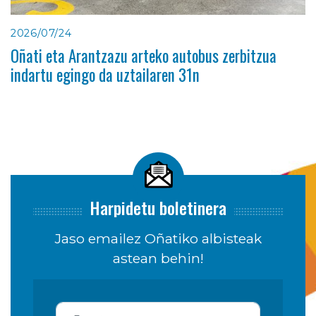
2026/07/24
Oñati eta Arantzazu arteko autobus zerbitzua
indartu egingo da uztailaren 31n
Harpidetu boletinera
Jaso emailez Oñatiko albisteak
astean behin!