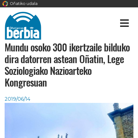
Oñatiko udala
Mundu osoko 300 ikertzaile bilduko
dira datorren astean Oñatin, Lege
Soziologiako Nazioarteko
Kongresuan
2019/06/14