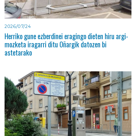
2026/07/24
Herriko gune ezberdinei eragingo dieten hiru argi-
mozketa iragarri ditu Oñargik datozen bi
astetarako