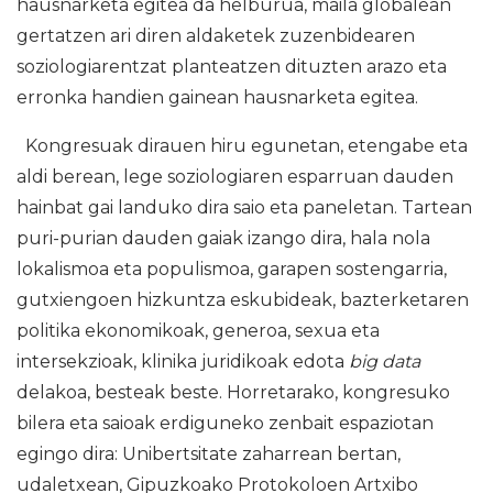
hausnarketa egitea da helburua, maila globalean
gertatzen ari diren aldaketek zuzenbidearen
soziologiarentzat planteatzen dituzten arazo eta
erronka handien gainean hausnarketa egitea.
Kongresuak dirauen hiru egunetan, etengabe eta
aldi berean, lege soziologiaren esparruan dauden
hainbat gai landuko dira saio eta paneletan. Tartean
puri-purian dauden gaiak izango dira, hala nola
lokalismoa eta populismoa, garapen sostengarria,
gutxiengoen hizkuntza eskubideak, bazterketaren
politika ekonomikoak, generoa, sexua eta
intersekzioak, klinika juridikoak edota
big data
delakoa, besteak beste. Horretarako, kongresuko
bilera eta saioak erdiguneko zenbait espaziotan
egingo dira: Unibertsitate zaharrean bertan,
udaletxean, Gipuzkoako Protokoloen Artxibo