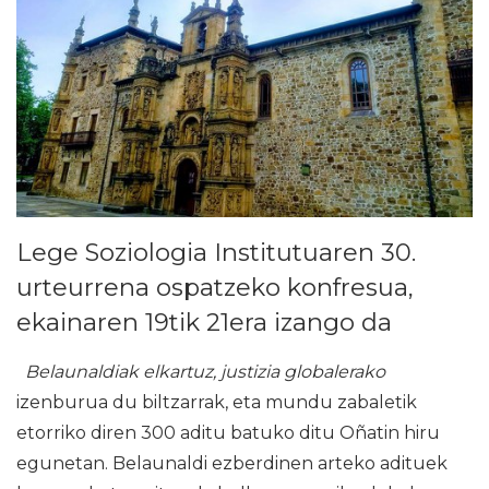
Lege Soziologia Institutuaren 30.
urteurrena ospatzeko konfresua,
ekainaren 19tik 21era izango da
Belaunaldiak elkartuz, justizia globalerako
izenburua du biltzarrak, eta mundu zabaletik
etorriko diren 300 aditu batuko ditu Oñatin hiru
egunetan. Belaunaldi ezberdinen arteko adituek