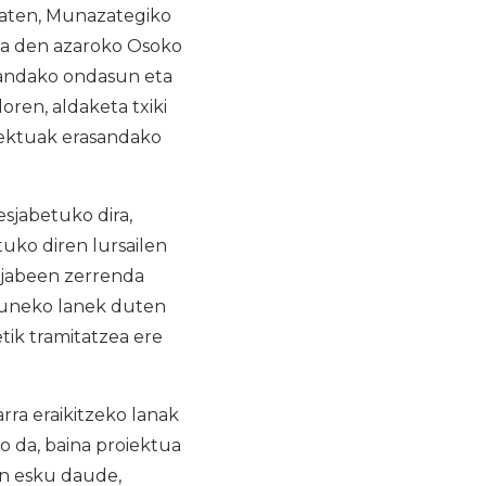
zaten, Munazategiko
asa den azaroko Osoko
sandako ondasun eta
ren, aldaketa txiki
iektuak erasandako
sjabetuko dira,
uko diren lursailen
a jabeen zerrenda
lguneko lanek duten
tik tramitatzea ere
ra eraikitzeko lanak
o da, baina proiektua
n esku daude,