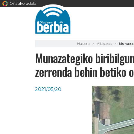
Oñatiko udala
Hasiera
Albisteak
Munazat
Munazategiko biribilgu
zerrenda behin betiko o
2021/05/20