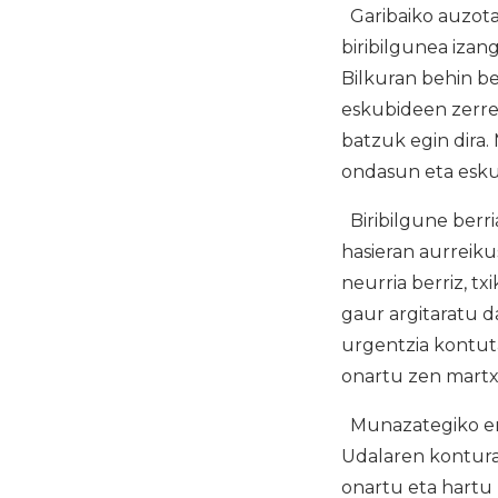
Garibaiko auzota
biribilgunea izan
Bilkuran behin b
eskubideen zerre
batzuk egin dira
ondasun eta esku
Biribilgune berri
hasieran aurreiku
neurria berriz, t
gaur argitaratu d
urgentzia kontuta
onartu zen martx
Munazategiko erro
Udalaren kontura 
onartu eta hartu