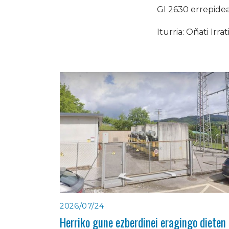
GI 2630 errepidea
Iturria: Oñati Irrat
2026/07/24
Herriko gune ezberdinei eragingo dieten