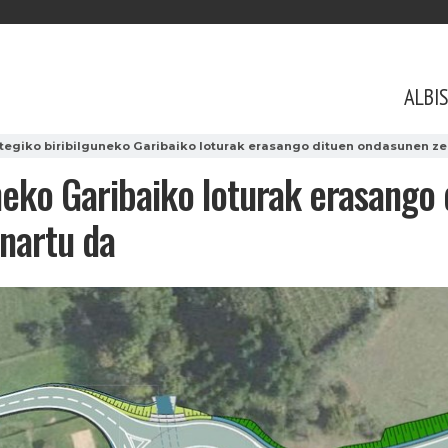
ALBI
egiko biribilguneko Garibaiko loturak erasango dituen ondasunen ze
neko Garibaiko loturak erasango
nartu da