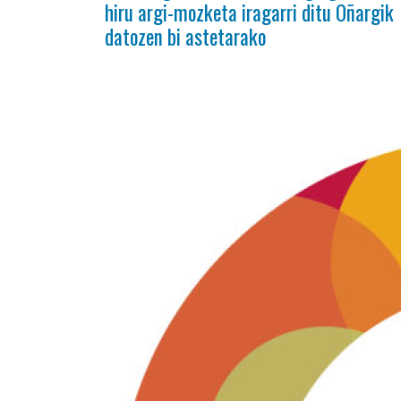
hiru argi-mozketa iragarri ditu Oñargik
datozen bi astetarako