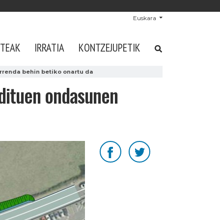
Euskara
STEAK
IRRATIA
KONTZEJUPETIK
rrenda behin betiko onartu da
 dituen ondasunen