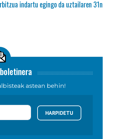
rbitzua indartu egingo da uztailaren 31n
boletinera
lbisteak astean behin!
HARPIDETU