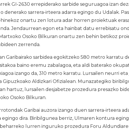
rrek GI-2630 errepiderako sarbide seguruagoa izan de
go denerako sarrera-irteera adarra egingo du Udalak. P
ehinekoz onartu zen lotura adar horren proiektuak era
nda. Jendaurrean egon eta hainbat datu errebisatu ondo
. Martxoko Osoko Bilkuran onartu zen behin betikoz pro
bideen zerrenda.
an Garibairako sarbidea egokitzeko 580 metro karratu de
sitakoa baino eremu zabalagoa, eta aldi baterako okupat
xikiagoa izango da, 310 metro karratu. Lursailen neurri et
a Gipuzkoako Aldizkari Ofizialean. Munazategiko biribi
n hartuz, lursailen desjabetze prozedura presazko bide
oko Osoko Bilkuran.
tondak Garibai auzora izango duen sarrera-irteera adar
egingo dira. Biribilgunea berriz, Ulmaren kontura eging
 beharreko lurren inguruko prozedura Foru Aldundiare