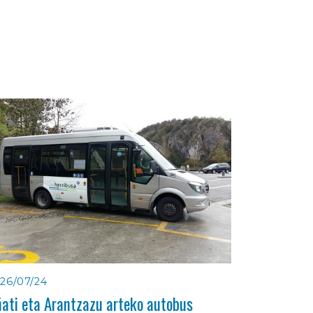
26/07/24
ati eta Arantzazu arteko autobus