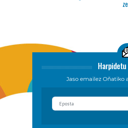
ze
Harpidetu 
Jaso emailez Oñatiko a