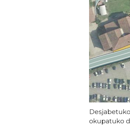
Desjabetuko 
okupatuko di