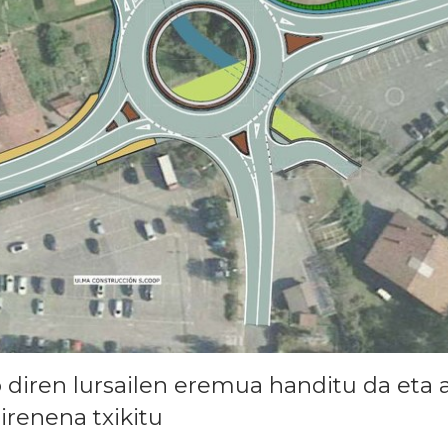
diren lursailen eremua handitu da eta a
renena txikitu