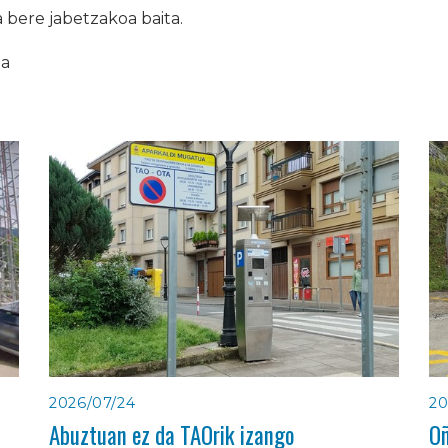
 bere jabetzakoa baita.
ia
2026/07/24
20
Abuztuan ez da TAOrik izango
Oñ