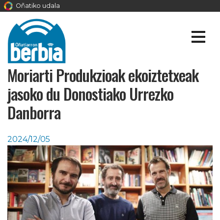
Oñatiko udala
Moriarti Produkzioak ekoiztetxeak
jasoko du Donostiako Urrezko
Danborra
2024/12/05