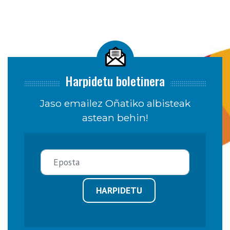
Harpidetu boletinera
Jaso emailez Oñatiko albisteak
astean behin!
HARPIDETU