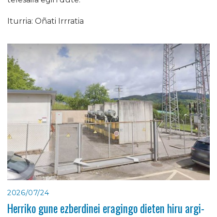
Iturria: Oñati Irrratia
2026/07/24
Herriko gune ezberdinei eragingo dieten hiru argi-