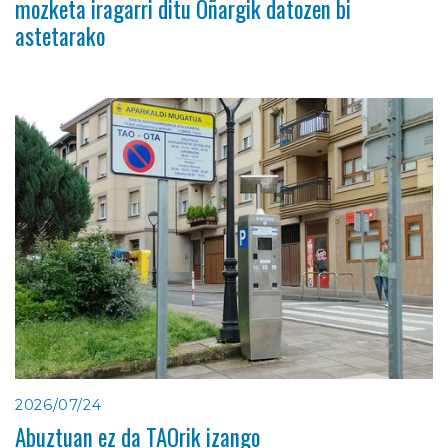
mozketa iragarri ditu Oñargik datozen bi
astetarako
2026/07/24
Abuztuan ez da TAOrik izango