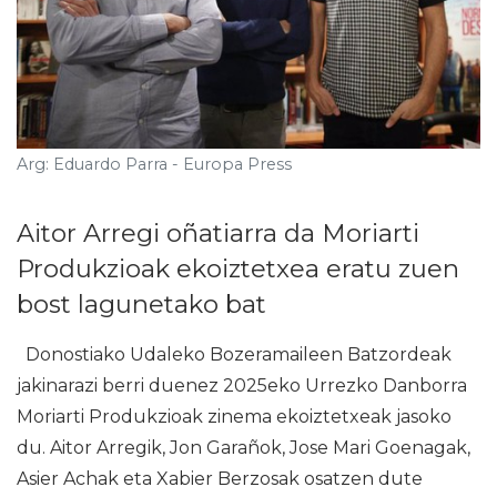
Arg: Eduardo Parra - Europa Press
Aitor Arregi oñatiarra da Moriarti
Produkzioak ekoiztetxea eratu zuen
bost lagunetako bat
Donostiako Udaleko Bozeramaileen Batzordeak
jakinarazi berri duenez 2025eko Urrezko Danborra
Moriarti Produkzioak zinema ekoiztetxeak jasoko
du. Aitor Arregik, Jon Garañok, Jose Mari Goenagak,
Asier Achak eta Xabier Berzosak osatzen dute