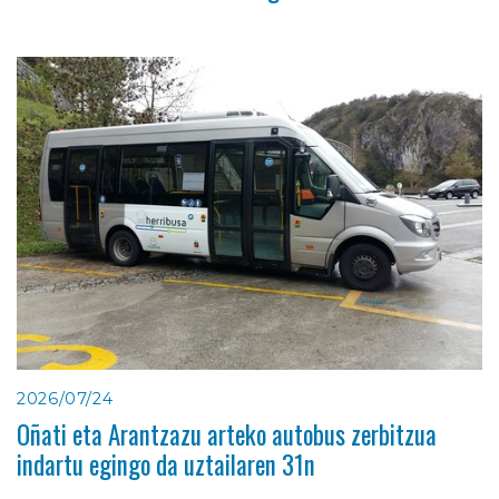
2026/07/24
Oñati eta Arantzazu arteko autobus zerbitzua
indartu egingo da uztailaren 31n