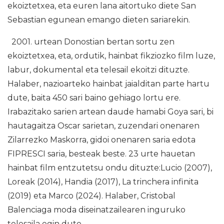
ekoiztetxea, eta euren lana aitortuko diete San
Sebastian egunean emango dieten sariarekin.
2001. urtean Donostian bertan sortu zen
ekoiztetxea, eta, ordutik, hainbat fikziozko film luze,
labur, dokumental eta telesail ekoitzi dituzte.
Halaber, nazioarteko hainbat jaialditan parte hartu
dute, baita 450 sari baino gehiago lortu ere.
Irabazitako sarien artean daude hamabi Goya sari, bi
hautagaitza Oscar sarietan, zuzendari onenaren
Zilarrezko Maskorra, gidoi onenaren saria edota
FIPRESCI saria, besteak beste. 23 urte hauetan
hainbat film entzutetsu ondu dituzte:Lucio (2007),
Loreak (2014), Handia (2017), La trinchera infinita
(2019) eta Marco (2024). Halaber, Cristobal
Balenciaga moda diseinatzailearen inguruko
telesaila egin dute.