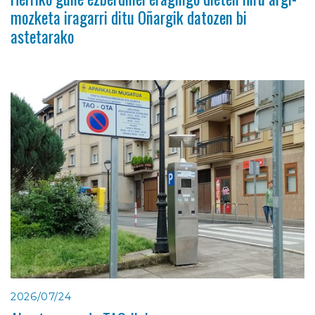
mozketa iragarri ditu Oñargik datozen bi
astetarako
2026/07/24