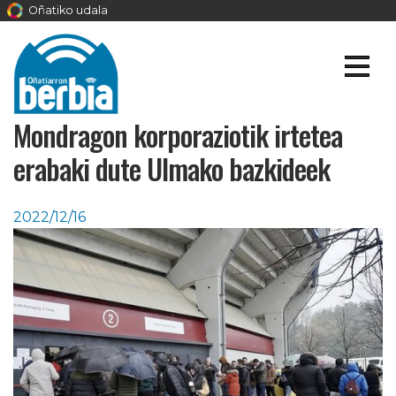
Oñatiko udala
Mondragon korporaziotik irtetea
erabaki dute Ulmako bazkideek
2022/12/16