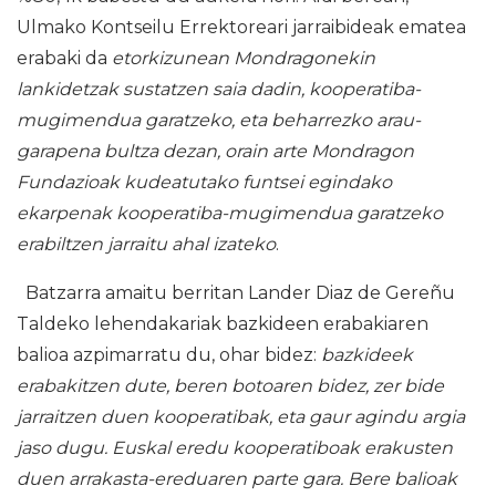
Ulmako Kontseilu Errektoreari jarraibideak ematea
erabaki da
etorkizunean Mondragonekin
lankidetzak sustatzen saia dadin, kooperatiba-
mugimendua garatzeko, eta beharrezko arau-
garapena bultza dezan, orain arte Mondragon
Fundazioak kudeatutako funtsei egindako
ekarpenak kooperatiba-mugimendua garatzeko
erabiltzen jarraitu ahal izateko
.
Batzarra amaitu berritan Lander Diaz de Gereñu
Taldeko lehendakariak bazkideen erabakiaren
balioa azpimarratu du, ohar bidez:
bazkideek
erabakitzen dute, beren botoaren bidez, zer bide
jarraitzen duen kooperatibak, eta gaur agindu argia
jaso dugu. Euskal eredu kooperatiboak erakusten
duen arrakasta-ereduaren parte gara. Bere balioak