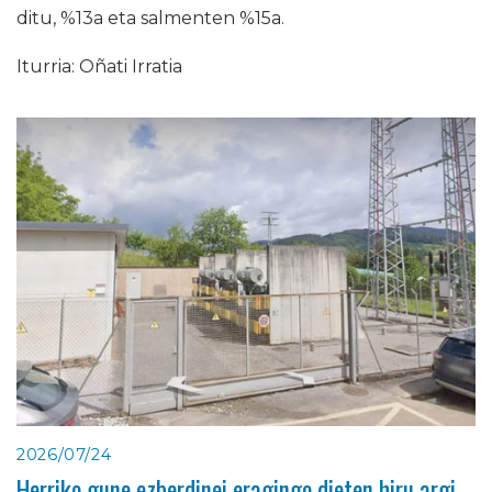
ditu, %13a eta salmenten %15a.
Iturria: Oñati Irratia
2026/07/24
Herriko gune ezberdinei eragingo dieten hiru argi-