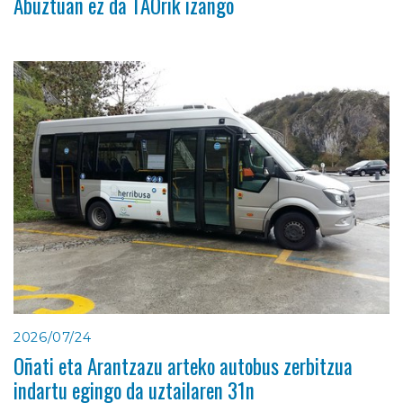
Abuztuan ez da TAOrik izango
2026/07/24
Oñati eta Arantzazu arteko autobus zerbitzua
indartu egingo da uztailaren 31n