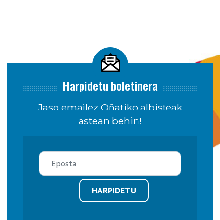
Harpidetu boletinera
Jaso emailez Oñatiko albisteak
astean behin!
HARPIDETU