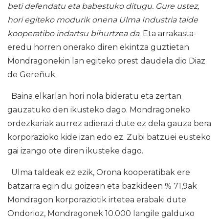
beti defendatu eta babestuko ditugu. Gure ustez,
hori egiteko modurik onena Ulma Industria talde
kooperatibo indartsu bihurtzea da
. Eta arrakasta-
eredu horren onerako diren ekintza guztietan
Mondragonekin lan egiteko prest daudela dio Diaz
de Gereñuk.
Baina elkarlan hori nola bideratu eta zertan
gauzatuko den ikusteko dago. Mondragoneko
ordezkariak aurrez adierazi dute ez dela gauza bera
korporazioko kide izan edo ez. Zubi batzuei eusteko
gai izango ote diren ikusteke dago.
Ulma taldeak ez ezik, Orona kooperatibak ere
batzarra egin du goizean eta bazkideen % 71,9ak
Mondragon korporaziotik irtetea erabaki dute.
Ondorioz, Mondragonek 10.000 langile galduko