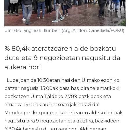
Ulmako langileak Illunben (Arg: Andoni Canellada/FOKU)
% 80,4k ateratzearen alde bozkatu
dute eta 9 negozioetan nagusitu da
aukera hori
Luze joan da 10:30etan hasi den Ulmako ezohiko
batzar nagusia. 13:00ak pasa hasi dira telematikoki
bozkatzen Ulma Taldeko 2.789 bazkideak eta
emaitza 14:00ak aurretxoan jakinarazi da:
Mondragon korporaziotik irtetearen aldeko botoak
nagusitu dira 9 negoziotan eta guztira, bazkideen
%80,4k babestu du aukera hori. Aldi berean,