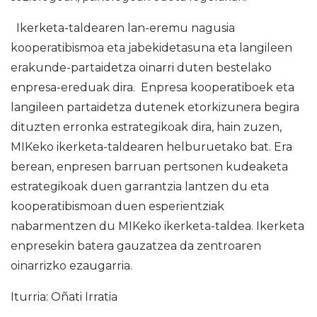
Ikerketa-taldearen lan-eremu nagusia
kooperatibismoa eta jabekidetasuna eta langileen
erakunde-partaidetza oinarri duten bestelako
enpresa-ereduak dira. Enpresa kooperatiboek eta
langileen partaidetza dutenek etorkizunera begira
dituzten erronka estrategikoak dira, hain zuzen,
MIKeko ikerketa-taldearen helburuetako bat. Era
berean, enpresen barruan pertsonen kudeaketa
estrategikoak duen garrantzia lantzen du eta
kooperatibismoan duen esperientziak
nabarmentzen du MIKeko ikerketa-taldea. Ikerketa
enpresekin batera gauzatzea da zentroaren
oinarrizko ezaugarria.
Iturria: Oñati Irratia