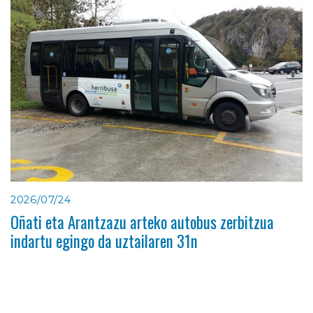
2026/07/24
Oñati eta Arantzazu arteko autobus zerbitzua
indartu egingo da uztailaren 31n