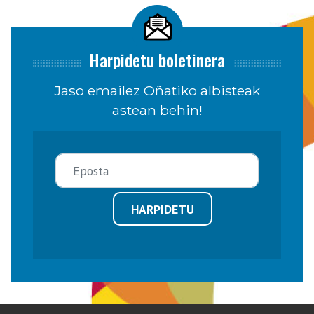
Harpidetu boletinera
Jaso emailez Oñatiko albisteak
astean behin!
HARPIDETU