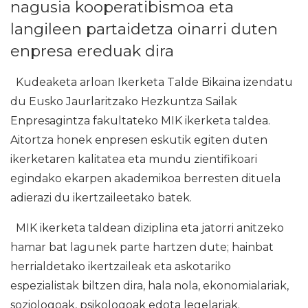
nagusia kooperatibismoa eta
langileen partaidetza oinarri duten
enpresa ereduak dira
Kudeaketa arloan Ikerketa Talde Bikaina izendatu
du Eusko Jaurlaritzako Hezkuntza Sailak
Enpresagintza fakultateko MIK ikerketa taldea.
Aitortza honek enpresen eskutik egiten duten
ikerketaren kalitatea eta mundu zientifikoari
egindako ekarpen akademikoa berresten dituela
adierazi du ikertzaileetako batek.
MIK ikerketa taldean diziplina eta jatorri anitzeko
hamar bat lagunek parte hartzen dute; hainbat
herrialdetako ikertzaileak eta askotariko
espezialistak biltzen dira, hala nola, ekonomialariak,
soziologoak, psikologoak edota legelariak.