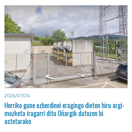
2026/07/24
Herriko gune ezberdinei eragingo dieten hiru argi-
mozketa iragarri ditu Oñargik datozen bi
astetarako