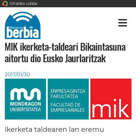
Oñatiko udala
MIK ikerketa-taldeari Bikaintasuna
aitortu dio Eusko Jaurlaritzak
2017/01/30
Ikerketa taldearen lan eremu