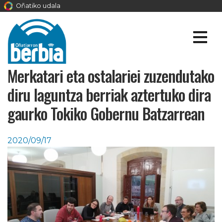
Oñatiko udala
Merkatari eta ostalariei zuzendutako
diru laguntza berriak aztertuko dira
gaurko Tokiko Gobernu Batzarrean
2020/09/17