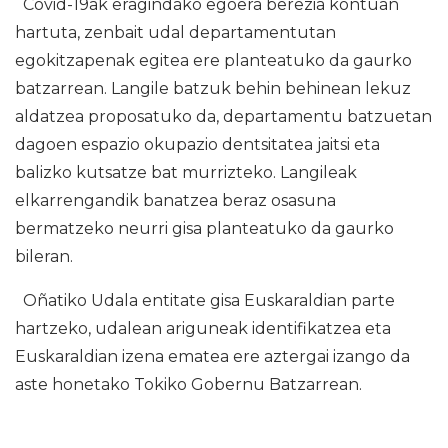
Covid-19ak eragindako egoera berezia kontuan
hartuta, zenbait udal departamentutan
egokitzapenak egitea ere planteatuko da gaurko
batzarrean. Langile batzuk behin behinean lekuz
aldatzea proposatuko da, departamentu batzuetan
dagoen espazio okupazio dentsitatea jaitsi eta
balizko kutsatze bat murrizteko. Langileak
elkarrengandik banatzea beraz osasuna
bermatzeko neurri gisa planteatuko da gaurko
bileran.
Oñatiko Udala entitate gisa Euskaraldian parte
hartzeko, udalean ariguneak identifikatzea eta
Euskaraldian izena ematea ere aztergai izango da
aste honetako Tokiko Gobernu Batzarrean.