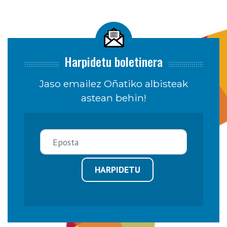
Harpidetu boletinera
Jaso emailez Oñatiko albisteak
astean behin!
HARPIDETU