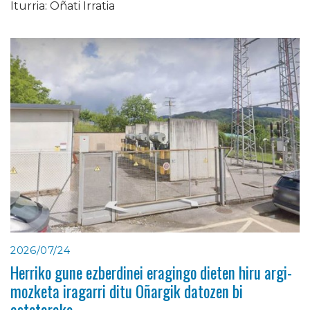
Iturria: Oñati Irratia
2026/07/24
Herriko gune ezberdinei eragingo dieten hiru argi-
mozketa iragarri ditu Oñargik datozen bi
astetarako