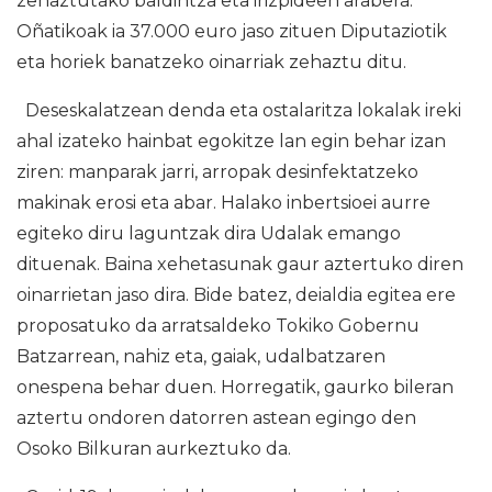
zehaztutako baldintza eta irizpideen arabera.
Oñatikoak ia 37.000 euro jaso zituen Diputaziotik
eta horiek banatzeko oinarriak zehaztu ditu.
Deseskalatzean denda eta ostalaritza lokalak ireki
ahal izateko hainbat egokitze lan egin behar izan
ziren: manparak jarri, arropak desinfektatzeko
makinak erosi eta abar. Halako inbertsioei aurre
egiteko diru laguntzak dira Udalak emango
dituenak. Baina xehetasunak gaur aztertuko diren
oinarrietan jaso dira. Bide batez, deialdia egitea ere
proposatuko da arratsaldeko Tokiko Gobernu
Batzarrean, nahiz eta, gaiak, udalbatzaren
onespena behar duen. Horregatik, gaurko bileran
aztertu ondoren datorren astean egingo den
Osoko Bilkuran aurkeztuko da.