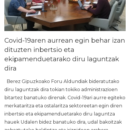
Covid-19aren aurrean egin behar izan
dituzten inbertsio eta
ekipamenduetarako diru laguntzak
dira
Berez Gipuzkoako Foru Aldundiak bideratutako
diru laguntzak dira tokian tokiko administrazioen
bitartez banatuko direnak. Covid-19ari aurre egiteko
merkataritza eta ostalaritza sektoreetan egin diren
inbertsio eta ekipamenduetarako diru laguntza
hauek Udalen bidez banatuko dira, udal bakoitzak