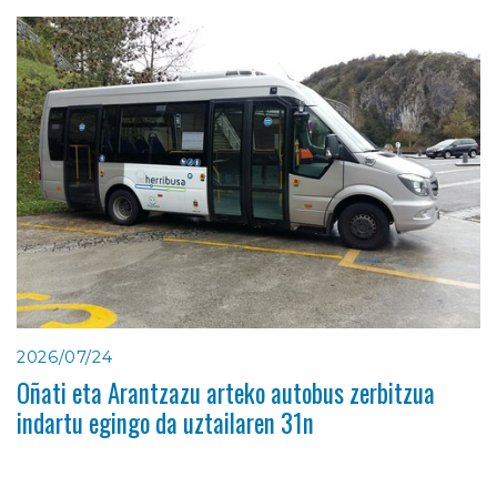
2026/07/24
Oñati eta Arantzazu arteko autobus zerbitzua
indartu egingo da uztailaren 31n