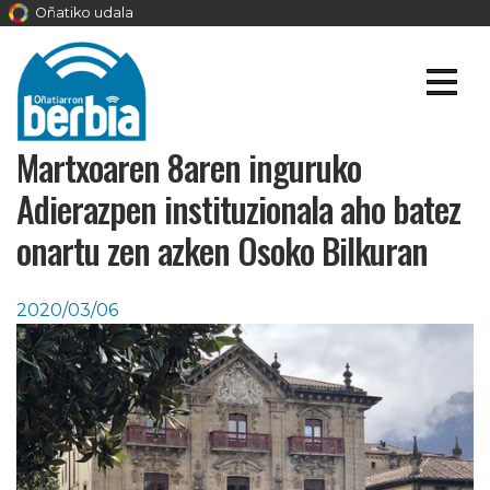
Oñatiko udala
Martxoaren 8aren inguruko
Adierazpen instituzionala aho batez
onartu zen azken Osoko Bilkuran
2020/03/06