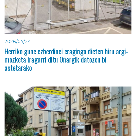
2026/07/24
Herriko gune ezberdinei eragingo dieten hiru argi-
mozketa iragarri ditu Oñargik datozen bi
astetarako