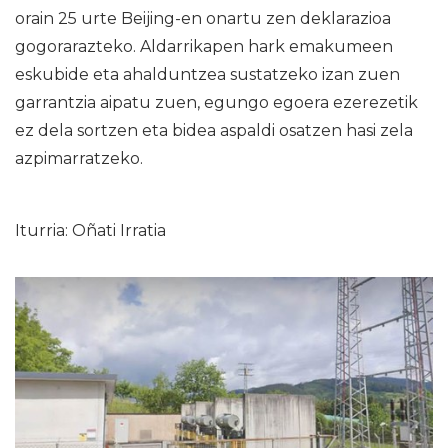
orain 25 urte Beijing-en onartu zen deklarazioa
gogorarazteko. Aldarrikapen hark emakumeen
eskubide eta ahalduntzea sustatzeko izan zuen
garrantzia aipatu zuen, egungo egoera ezerezetik
ez dela sortzen eta bidea aspaldi osatzen hasi zela
azpimarratzeko.
Iturria: Oñati Irratia