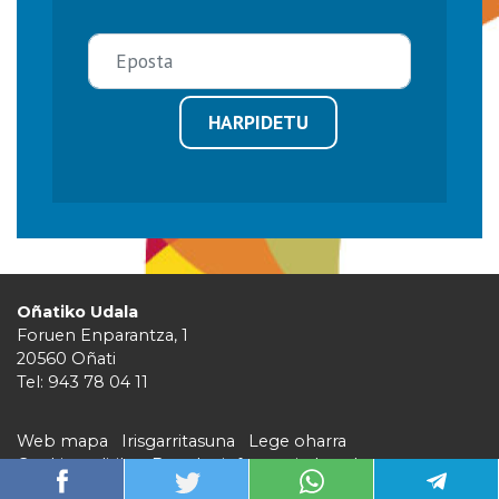
HARPIDETU
Oñatiko Udala
Foruen Enparantza, 1
20560 Oñati
Tel: 943 78 04 11
Web mapa
Irisgarritasuna
Lege oharra
Cookie politika
Barruko informazio kanala