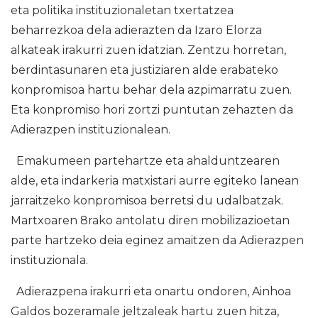
eta politika instituzionaletan txertatzea
beharrezkoa dela adierazten da Izaro Elorza
alkateak irakurri zuen idatzian. Zentzu horretan,
berdintasunaren eta justiziaren alde erabateko
konpromisoa hartu behar dela azpimarratu zuen.
Eta konpromiso hori zortzi puntutan zehazten da
Adierazpen instituzionalean.
Emakumeen partehartze eta ahalduntzearen
alde, eta indarkeria matxistari aurre egiteko lanean
jarraitzeko konpromisoa berretsi du udalbatzak.
Martxoaren 8rako antolatu diren mobilizazioetan
parte hartzeko deia eginez amaitzen da Adierazpen
instituzionala.
Adierazpena irakurri eta onartu ondoren, Ainhoa
Galdos bozeramale jeltzaleak hartu zuen hitza,