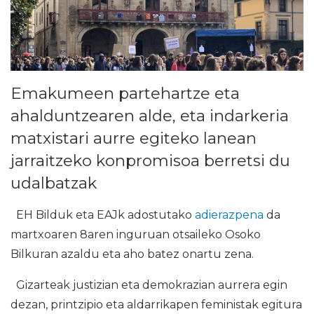
Emakumeen partehartze eta
ahalduntzearen alde, eta indarkeria
matxistari aurre egiteko lanean
jarraitzeko konpromisoa berretsi du
udalbatzak
EH Bilduk eta EAJk adostutako
adierazpena
da
martxoaren 8aren inguruan otsaileko Osoko
Bilkuran azaldu eta aho batez onartu zena.
Gizarteak justizian eta demokrazian aurrera egin
dezan, printzipio eta aldarrikapen feministak egitura