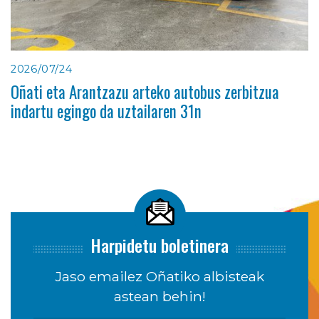
2026/07/24
Oñati eta Arantzazu arteko autobus zerbitzua
indartu egingo da uztailaren 31n
Harpidetu boletinera
Jaso emailez Oñatiko albisteak
astean behin!