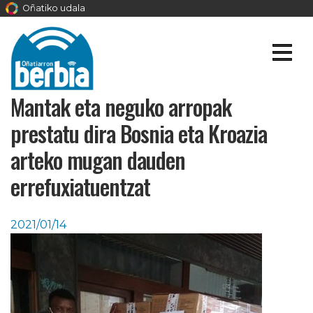
Oñatiko udala
Mantak eta neguko arropak
prestatu dira Bosnia eta Kroazia
arteko mugan dauden
errefuxiatuentzat
2021/01/14