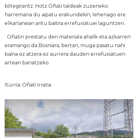
biltegirantz. Hotz Oñati taldeak zuzeneko
harremana du aipatu erakundekin, lehenago ere
elkarlanean aritu baitira errefuxiatuei laguntzen.
Oñatin prestatu den materiala ahalik eta azkarren
eramango da Bosniara, bertan, muga pasatu nahi
baina ez atzera ez aurrera dauden errefuxiatuen
artean banatzeko.
Iturria: Oñati Irratia