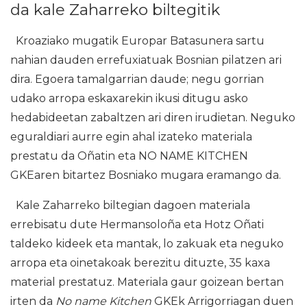
da kale Zaharreko biltegitik
Kroaziako mugatik Europar Batasunera sartu
nahian dauden errefuxiatuak Bosnian pilatzen ari
dira. Egoera tamalgarrian daude; negu gorrian
udako arropa eskaxarekin ikusi ditugu asko
hedabideetan zabaltzen ari diren irudietan. Neguko
eguraldiari aurre egin ahal izateko materiala
prestatu da Oñatin eta NO NAME KITCHEN
GKEaren bitartez Bosniako mugara eramango da.
Kale Zaharreko biltegian dagoen materiala
errebisatu dute Hermansoloña eta Hotz Oñati
taldeko kideek eta mantak, lo zakuak eta neguko
arropa eta oinetakoak berezitu dituzte, 35 kaxa
material prestatuz. Materiala gaur goizean bertan
irten da
No name Kitchen
GKEk Arrigorriagan duen