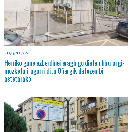
2026/07/24
Herriko gune ezberdinei eragingo dieten hiru argi-
mozketa iragarri ditu Oñargik datozen bi
astetarako