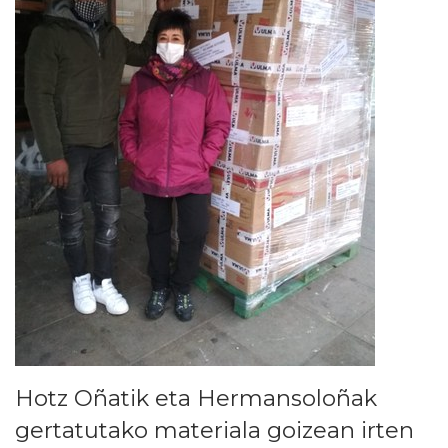
Hotz Oñatik eta Hermansoloñak
gertatutako materiala goizean irten