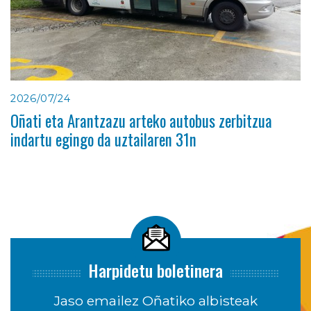
2026/07/24
Oñati eta Arantzazu arteko autobus zerbitzua
indartu egingo da uztailaren 31n
Harpidetu boletinera
Jaso emailez Oñatiko albisteak