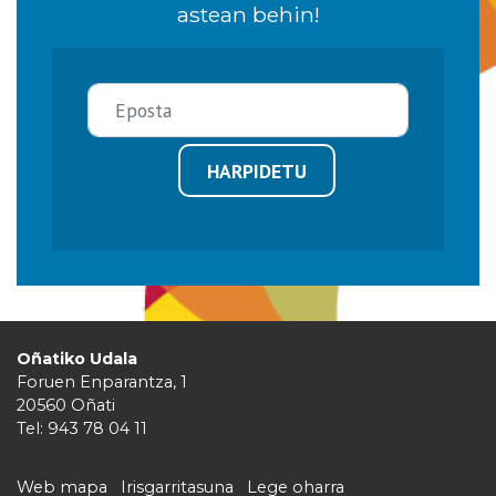
astean behin!
HARPIDETU
Oñatiko Udala
Foruen Enparantza, 1
20560 Oñati
Tel: 943 78 04 11
Web mapa
Irisgarritasuna
Lege oharra