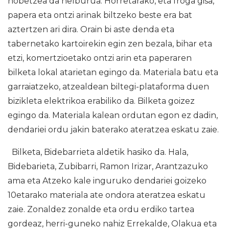
hobetzea da helburua. Horretarako, eta froga gisa,
papera eta ontzi arinak biltzeko beste era bat
aztertzen ari dira. Orain bi aste denda eta
tabernetako kartoirekin egin zen bezala, bihar eta
etzi, komertzioetako ontzi arin eta paperaren
bilketa lokal atarietan egingo da. Materiala batu eta
garraiatzeko, atzealdean biltegi-plataforma duen
bizikleta elektrikoa erabiliko da. Bilketa goizez
egingo da. Materiala kalean ordutan egon ez dadin,
dendariei ordu jakin baterako ateratzea eskatu zaie.
Bilketa, Bidebarrieta aldetik hasiko da. Hala,
Bidebarieta, Zubibarri, Ramon Irizar, Arantzazuko
ama eta Atzeko kale inguruko dendariei goizeko
10etarako materiala ate ondora ateratzea eskatu
zaie. Zonaldez zonalde eta ordu erdiko tartea
gordeaz, herri-guneko nahiz Errekalde, Olakua eta