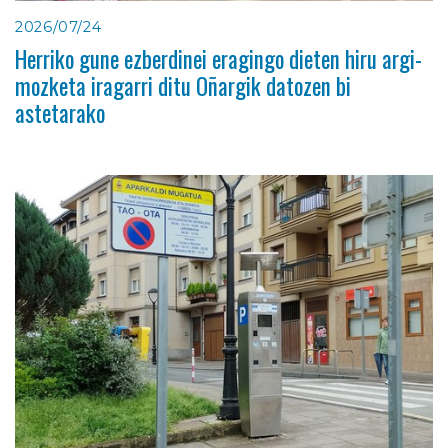
2026/07/24
Herriko gune ezberdinei eragingo dieten hiru argi-
mozketa iragarri ditu Oñargik datozen bi
astetarako