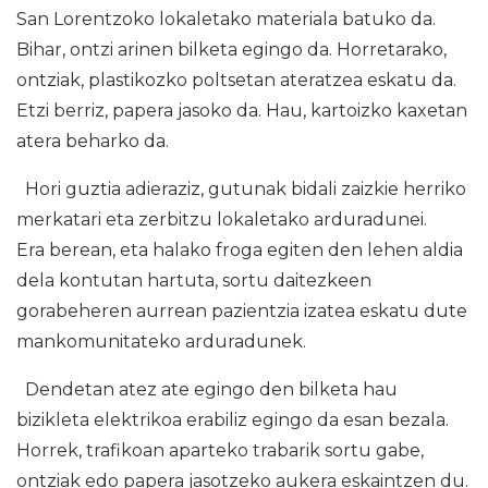
San Lorentzoko lokaletako materiala batuko da.
Bihar, ontzi arinen bilketa egingo da. Horretarako,
ontziak, plastikozko poltsetan ateratzea eskatu da.
Etzi berriz, papera jasoko da. Hau, kartoizko kaxetan
atera beharko da.
Hori guztia adieraziz, gutunak bidali zaizkie herriko
merkatari eta zerbitzu lokaletako arduradunei.
Era berean, eta halako froga egiten den lehen aldia
dela kontutan hartuta, sortu daitezkeen
gorabeheren aurrean pazientzia izatea eskatu dute
mankomunitateko arduradunek.
Dendetan atez ate egingo den bilketa hau
bizikleta elektrikoa erabiliz egingo da esan bezala.
Horrek, trafikoan aparteko trabarik sortu gabe,
ontziak edo papera jasotzeko aukera eskaintzen du.