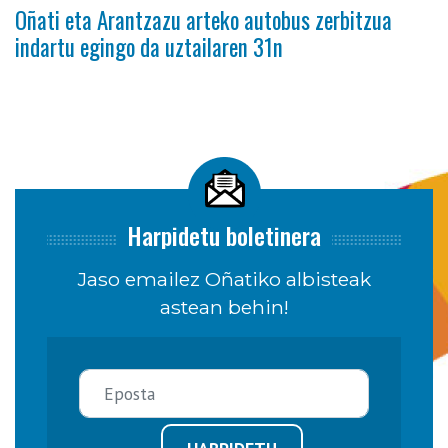
Oñati eta Arantzazu arteko autobus zerbitzua
indartu egingo da uztailaren 31n
Harpidetu boletinera
Jaso emailez Oñatiko albisteak
astean behin!