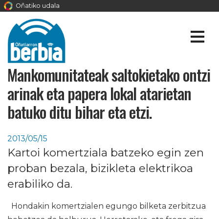
Oñatiko udala
Mankomunitateak saltokietako ontzi
arinak eta papera lokal atarietan
batuko ditu bihar eta etzi.
2013/05/15
Kartoi komertziala batzeko egin zen
proban bezala, bizikleta elektrikoa
erabiliko da.
Hondakin komertzialen egungo bilketa zerbitzua