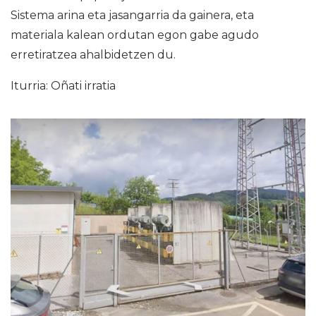
Sistema arina eta jasangarria da gainera, eta
materiala kalean ordutan egon gabe agudo
erretiratzea ahalbidetzen du.
Iturria: Oñati irratia