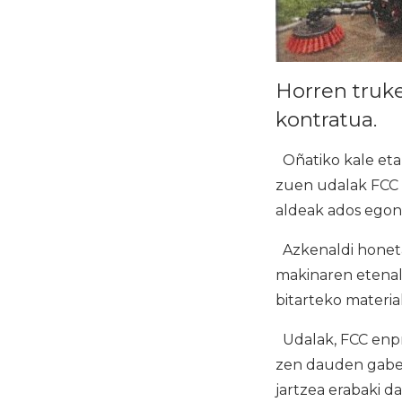
Horren truke
kontratua.
Oñatiko kale eta
zuen udalak FCC 
aldeak ados egone
Azkenaldi honetan
makinaren etenald
bitarteko materia
Udalak, FCC enpre
zen dauden gabezi
jartzea erabaki da