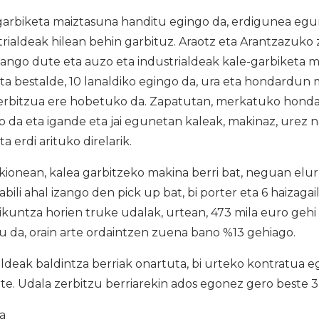
arbiketa maiztasuna handitu egingo da, erdigunea egu
trialdeak hilean behin garbituz. Araotz eta Arantzazuko
ango dute eta auzo eta industrialdeak kale-garbiketa m
a bestalde, 10 lanaldiko egingo da, ura eta hondardun m
rbitzua ere hobetuko da. Zapatutan, merkatuko hondak
 da eta igande eta jai egunetan kaleak, makinaz, urez 
eta erdi arituko direlarik.
kionean, kalea garbitzeko makina berri bat, neguan elu
bili ahal izango den pick up bat, bi porter eta 6 haizagail
ikuntza horien truke udalak, urtean, 473 mila euro geh
u da, orain arte ordaintzen zuena bano %13 gehiago.
eak baldintza berriak onartuta, bi urteko kontratua egi
te. Udala zerbitzu berriarekin ados egonez gero beste 3
ia