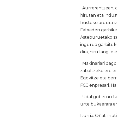
Aurrerantzean, g
hirutan eta indus
husteko ardura iz
Fatxaden garbiket
Asteburuetako ze
ingurua garbituko
dira, hiru langile 
Makinariari dago
zabaltzeko ere era
Egokitze eta berr
FCC enpresari. Ha
Udal gobernu tald
urte bukaerara ar
Iturria: Oñati irrat