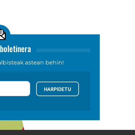
boletinera
lbisteak astean behin!
HARPIDETU