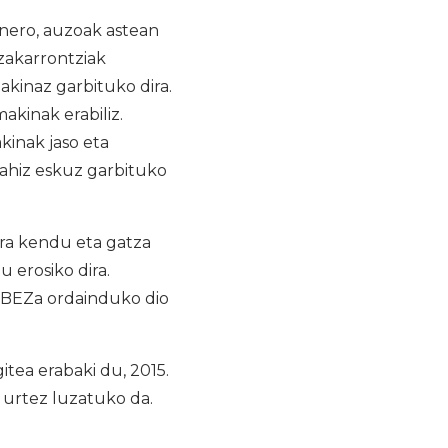
nero, auzoak astean
 zakarrontziak
akinaz garbituko dira.
akinak erabiliz.
inak jaso eta
nahiz eskuz garbituko
rra kendu eta gatza
u erosiko dira.
i BEZa ordainduko dio
tea erabaki du, 2015.
 urtez luzatuko da.