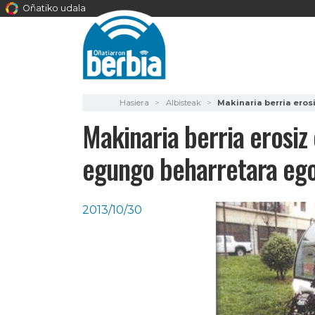
Oñatiko udala
Hasiera
Albisteak
Makinaria berria eros
Makinaria berria erosiz 
egungo beharretara ego
2013/10/30