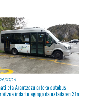
26/07/24
ati eta Arantzazu arteko autobus
rbitzua indartu egingo da uztailaren 31n