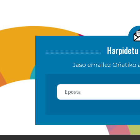
Harpidetu 
Jaso emailez Oñatiko a