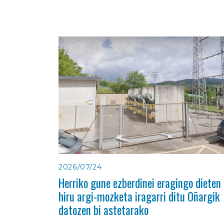
2026/07/24
Herriko gune ezberdinei eragingo dieten
hiru argi-mozketa iragarri ditu Oñargik
datozen bi astetarako