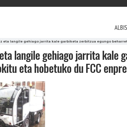
ALBI
iz eta langile gehiago jarrita kale garbiketa zerbitzua egungo beharr
eta langile gehiago jarrita kale 
kitu eta hobetuko du FCC enpre