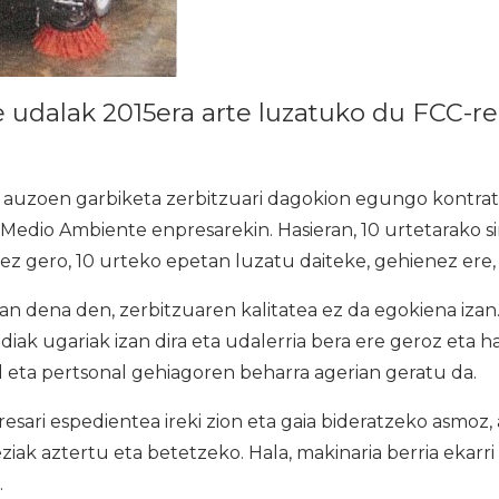
 udalak 2015era arte luzatuko du FCC-r
 auzoen garbiketa zerbitzuari dagokion egungo kontrat
Medio Ambiente enpresarekin. Hasieran, 10 urtetarako s
z gero, 10 urteko epetan luzatu daiteke, gehienez ere, 
 dena den, zerbitzuaren kalitatea ez da egokiena izan.
iak ugariak izan dira eta udalerria bera ere geroz eta 
l eta pertsonal gehiagoren beharra agerian geratu da.
sari espedientea ireki zion eta gaia bideratzeko asmoz
ak aztertu eta betetzeko. Hala, makinaria berria ekarri 
.