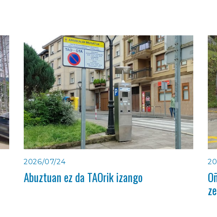
2026/07/24
20
Abuztuan ez da TAOrik izango
Oñ
ze