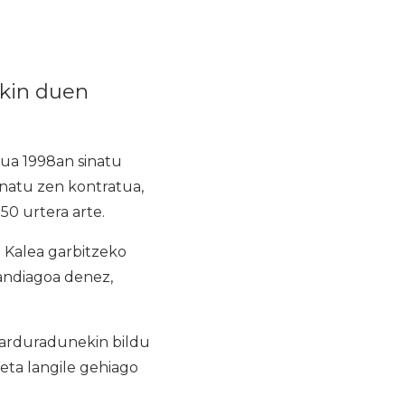
ekin duen
ua 1998an sinatu
inatu zen kontratua,
50 urtera arte.
 Kalea garbitzeko
handiagoa denez,
, arduradunekin bildu
eta langile gehiago