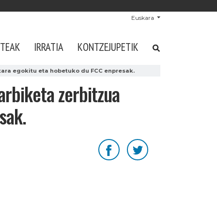
Euskara
STEAK
IRRATIA
KONTZEJUPETIK
etara egokitu eta hobetuko du FCC enpresak.
garbiketa zerbitzua
sak.