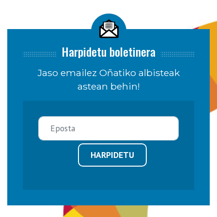
Harpidetu boletinera
Jaso emailez Oñatiko albisteak
astean behin!
HARPIDETU