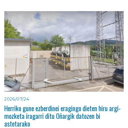
2026/07/24
Herriko gune ezberdinei eragingo dieten hiru argi-
mozketa iragarri ditu Oñargik datozen bi
astetarako