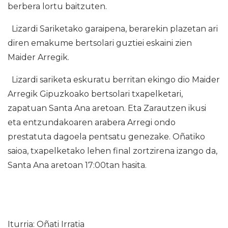
berbera lortu baitzuten.
Lizardi Sariketako garaipena, berarekin plazetan ari
diren emakume bertsolari guztiei eskaini zien
Maider Arregik.
Lizardi sariketa eskuratu berritan ekingo dio Maider
Arregik Gipuzkoako bertsolari txapelketari,
zapatuan Santa Ana aretoan. Eta Zarautzen ikusi
eta entzundakoaren arabera Arregi ondo
prestatuta dagoela pentsatu genezake. Oñatiko
saioa, txapelketako lehen final zortzirena izango da,
Santa Ana aretoan 17:00tan hasita.
Iturria: Oñati Irratia