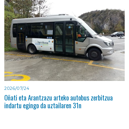
2026/07/24
Oñati eta Arantzazu arteko autobus zerbitzua
indartu egingo da uztailaren 31n