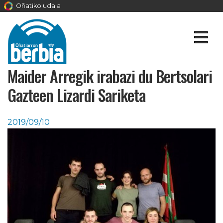
Oñatiko udala
Maider Arregik irabazi du Bertsolari
Gazteen Lizardi Sariketa
2019/09/10