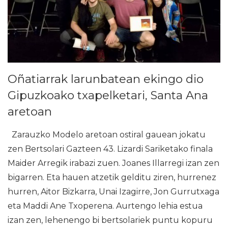
Oñatiarrak larunbatean ekingo dio
Gipuzkoako txapelketari, Santa Ana
aretoan
Zarauzko Modelo aretoan ostiral gauean jokatu
zen Bertsolari Gazteen 43. Lizardi Sariketako finala
Maider Arregik irabazi zuen. Joanes Illarregi izan zen
bigarren. Eta hauen atzetik gelditu ziren, hurrenez
hurren, Aitor Bizkarra, Unai Izagirre, Jon Gurrutxaga
eta Maddi Ane Txoperena. Aurtengo lehia estua
izan zen, lehenengo bi bertsolariek puntu kopuru